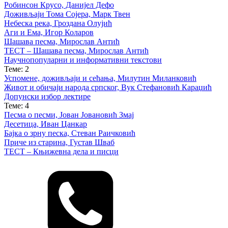
Робинсон Крусо, Данијел Дефо
Доживљаји Тома Сојера, Марк Твен
Небеска река, Гроздана Олујић
Аги и Ема, Игор Коларов
Шашава песма, Мирослав Антић
ТЕСТ – Шашава песма, Мирослав Антић
Научнопопуларни и информативни текстови
Теме: 2
Успомене, доживљаји и сећања, Милутин Миланковић
Живот и обичаји народа српског, Вук Стефановић Караџић
Допунски избор лектире
Теме: 4
Песма о песми, Јован Јовановић Змај
Десетица, Иван Цанкар
Бајка о зрну песка, Стеван Раичковић
Приче из старина, Густав Шваб
ТЕСТ – Књижевна дела и писци