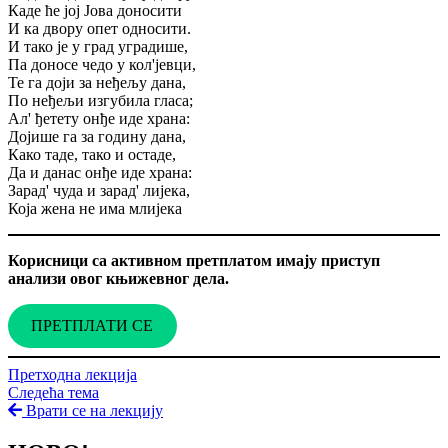
Каде ће јој Јова доносити
И ка двору опет односити.
И тако је у град уградише,
Па доносе чедо у кол'јевци,
Те га доји за неђељу дана,
По неђељи изгубила гласа;
Ал' ђетету онђе иде храна:
Дојише га за годину дана,
Како таде, тако и остаде,
Да и данас онђе иде храна:
Зарад' чуда и зарад' лијека,
Која жена не има млијека
Корисници са активном претплатом имају приступ
анализи овог књижевног дела.
ПРЕТПЛАТИ СЕ
Претходна лекција
Следећа тема
Врати се на лекцију