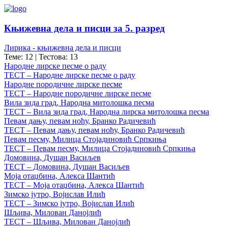
Књижевна дела и писци за 5. разред
Лирика - књижевна дела и писци
Теме: 12
|
Тестова: 13
Народне лирске песме о раду
ТЕСТ – Народне лирске песме о раду
Народне породичне лирске песме
ТЕСТ – Народне породичне лирске песме
Вила зида град, Народна митолошка песма
ТЕСТ – Вила зида град, Народна лирска митолошка песма
Певам дању, певам ноћу, Бранко Радичевић
ТЕСТ – Певам дању, певам ноћу, Бранко Радичевић
Певам песму, Милица Стојадиновић Српкиња
ТЕСТ – Певам песму, Милица Стојадиновић Српкиња
Домовина, Душан Васиљев
ТЕСТ – Домовина, Душан Васиљев
Моја отаџбина, Алекса Шантић
ТЕСТ – Моја отаџбина, Алекса Шантић
Зимско јутро, Војислав Илић
ТЕСТ – Зимско јутро, Војислав Илић
Шљива, Милован Данојлић
ТЕСТ – Шљива, Милован Данојлић