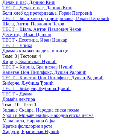
Дечак и пас, Данило Киш
ТЕСТ – Дечак и пас, Данило Киш
Бели хлеб од претеривања, Горан Петровић
ТЕСТ – Бели хлеб од претеривања, Горан Петровић
Шала, Антон Павлович Чехов
ТЕСТ – Шала, Антон Павлович Чехов
Десетица, Иван Цанкар
ТЕСТ - Десетица, Иван Цанкар
ТЕСТ – Епика
Драма - књижевна дела и писци
Теме: 3
|
Тестова: 4
Кирија, Бранислав Нушић
ТЕСТ – Кирија, Бранислав Нушић
Капетан Џон Пиплфокс, Душан Радовић
ТЕСТ – Капетан Џон Пиплфокс, Душан Радовић
Биберче, Љубиша Ђокић
ТЕСТ – Биберче, Љубиша Ђокић
ТЕСТ – Драма
Домаћа лектира
Теме: 10
|
Тест: 1
Зидање Скадра, Народна епска песма
Урош и Мрњавчевићи, Народна епска песма
Мала вила, Народна бајка
Кратке фолклорне врсте
Хајдуци, Бранислав Нушић