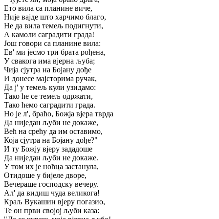
Ето вила са планине виче,
Није вајде што харчимо благо,
Не да вила темељ подигнути,
А камоли саградити града!
Још говори са планине вила:
Ев' ми јесмо три брата рођена,
У свакога има вјерна љуба;
Чија сјутра на Бојану дође
И донесе мајсторима ручак,
Да ј' у темељ кули узидамо:
Тако ће се темељ одржати,
Тако ћемо саградити града.
Но је л', браћо, Божја вјера тврда
Да ниједан љуби не докаже,
Већ на срећу да им оставимо,
Која сјутра на Бојану дође?"
И ту Божју вјеру зададоше
Да ниједан љуби не докаже.
У том их је ноћца застанула,
Отидоше у бијеле дворе,
Вечераше господску вечеру.
Ал' да видиш чуда великога!
Краљ Вукашин вјеру погазио,
Те он први својој љуби каза: