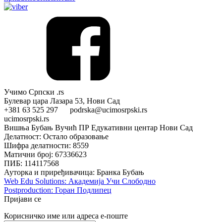
Учимо Српски .rs
Булевар цара Лазара 53, Нови Сад
+381 63 525 297 podrska@ucimosrpski.rs
ucimosrpski.rs
Вишња Бубањ Вучић ПР Едукативни центар Нови Сад
Делатност: Остало образовање
Шифра делатности: 8559
Матични број: 67336623
ПИБ: 114117568
Ауторка и приређивачица: Бранка Бубањ
Web Edu Solutions: Академија Учи Слободно
Postproduction: Горан Подлипец
Пријави се
Корисничко име или адреса е-поште