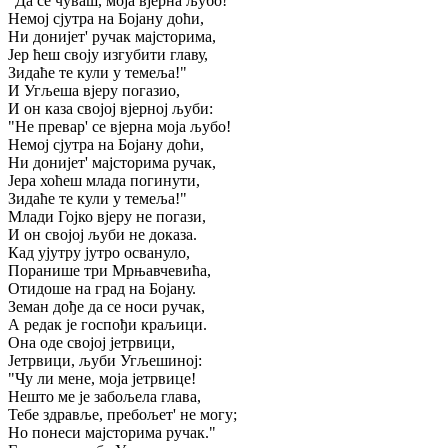
"Да се чуваш, моја вјерна љубо!
Немој сјутра на Бојану доћи,
Ни донијет' ручак мајсторима,
Јер ћеш своју изгубити главу,
Зидаће те кули у темеља!"
И Угљеша вјеру погазио,
И он каза својој вјерној љуби:
"Не превар' се вјерна моја љубо!
Немој сјутра на Бојану доћи,
Ни донијет' мајсторима ручак,
Јера хоћеш млада погинути,
Зидаће те кули у темеља!"
Млади Гојко вјеру не погази,
И он својој љуби не доказа.
Кад ујутру јутро освануло,
Поранише три Мрњавчевића,
Отидоше на град на Бојану.
Земан дође да се носи ручак,
А редак је госпођи краљици.
Она оде својој јетрвици,
Јетрвици, љуби Угљешиној:
"Чу ли мене, моја јетрвице!
Нешто ме је забољела глава,
Тебе здравље, пребољет' не могу;
Но понеси мајсторима ручак."