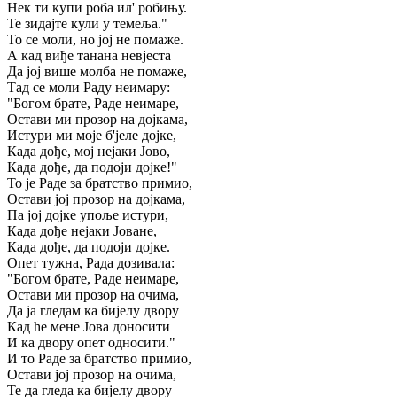
Нек ти купи роба ил' робињу.
Те зидајте кули у темеља."
То се моли, но јој не помаже.
А кад виђе танана невјеста
Да јој више молба не помаже,
Тад се моли Раду неимару:
"Богом брате, Раде неимаре,
Остави ми прозор на дојкама,
Истури ми моје б'јеле дојке,
Када дође, мој нејаки Јово,
Када дође, да подоји дојке!"
То је Раде за братство примио,
Остави јој прозор на дојкама,
Па јој дојке упоље истури,
Када дође нејаки Јоване,
Када дође, да подоји дојке.
Опет тужна, Рада дозивала:
"Богом брате, Раде неимаре,
Остави ми прозор на очима,
Да ја гледам ка бијелу двору
Кад ће мене Јова доносити
И ка дворy опет односити."
И то Раде за братство примио,
Остави јој прозор на очима,
Те да гледа ка бијелу двору