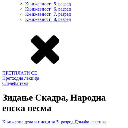
Књижевност | 5. разред
Књижевност | 6. разред
Књижевност | 7. разред
Књижевност | 8. разред
ПРЕТПЛАТИ СЕ
Претходна лекција
Следећа тема
Зидање Скадра, Народна
епска песма
Књижевна дела и писци за 5. разред
Домаћа лектира