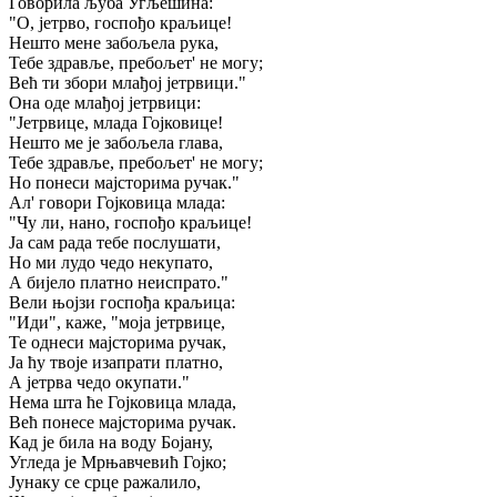
Говорила љуба Угљешина:
"О, јетрво, госпођо краљице!
Нешто мене забољела рука,
Тебе здравље, пребољет' не могу;
Већ ти збори млађој јетрвици."
Она оде млађој јетрвици:
"Јетрвице, млада Гојковице!
Нешто ме је забољела глава,
Тебе здравље, пребољет' не могу;
Но понеси мајсторима ручак."
Ал' говори Гојковица млада:
"Чу ли, нано, госпођо краљице!
Ја сам рада тебе послушати,
Но ми лудо чедо некупато,
А бијело платно неиспрато."
Вели њојзи госпођа краљица:
"Иди", каже, "моја јетрвице,
Те однеси мајсторима ручак,
Ја ћу твоје изапрати платно,
А јетрва чедо окупати."
Нема шта ће Гојковица млада,
Већ понесе мајсторима ручак.
Кад је била на воду Бојану,
Угледа је Мрњавчевић Гојко;
Јунаку се срце ражалило,