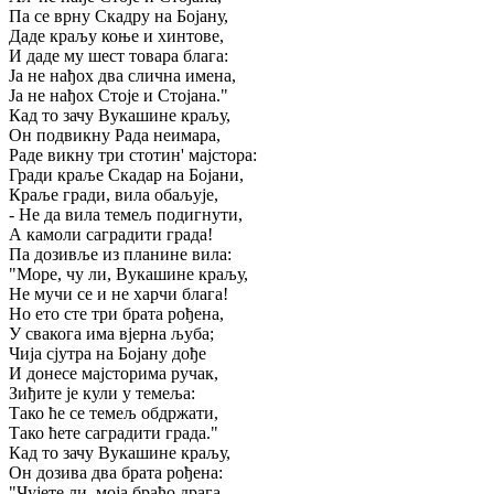
Па се врну Скадру на Бојану,
Даде краљу коње и хинтове,
И даде му шест товара блага:
Ја не нађох два слична имена,
Ја не нађох Стоје и Стојана."
Кад то зачу Вукашине краљу,
Он подвикну Рада неимара,
Раде викну три стотин' мајстора:
Гради краље Скадар на Бојани,
Краље гради, вила обаљује,
- Не да вила темељ подигнути,
А камоли саградити града!
Па дозивље из планине вила:
"Море, чу ли, Вукашине краљу,
Не мучи се и не харчи блага!
Но ето сте три брата рођена,
У свакога има вјерна љуба;
Чија сјутра на Бојану дође
И донесе мајсторима ручак,
Зиђите је кули у темеља:
Тако ће се темељ обдржати,
Тако ћете саградити града."
Кад то зачу Вукашине краљу,
Он дозива два брата рођена:
"Чујете ли, моја браћо драга,