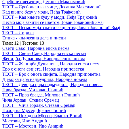
Сребрне плесачице, Десанка Максимовић
ТЕСТ – Сребрне плесачице, Десанка Максимовић
Кад књиге буду у моди, Пеђа Трајковић
ТЕСТ – Кад књиге буду у моди, Пеђа Трајковић
Песмо моја закити се цветом, Јован Јовановић Змај
ТЕСТ – Песмо моја закити се цветом, Јован Јовановић Змај
ТЕСТ – Лирика
Епика - књижевна дела и писци
Теме: 12
|
Тестова: 13
Свети Саво, Народна епска песма
ТЕСТ – Свети Саво, Народна епска песма
Женидба Душанова, Народна епска песма
ТЕСТ – Женидба Душанова, Народна епска песма
Еро с онога свијета, Народна приповетка
ТЕСТ – Еро с онога свијета, Народна приповетка
Дјевојка цара надмудрила, Народна новела
ТЕСТ – Девојка цара надмудрила, Народна новела
Прва бразда, Милован Глишић
ТЕСТ – Прва бразда, Милован Глишић
Чича Јордан, Стеван Сремац
ТЕСТ – Чича Јордан, Стеван Сремац
Поход на Мјесец, Бранко Ћопић
ТЕСТ – Поход на Мјесец, Бранко Ћопић
Мостови, Иво Андрић
ТЕСТ – Мостови, Иво Андрић