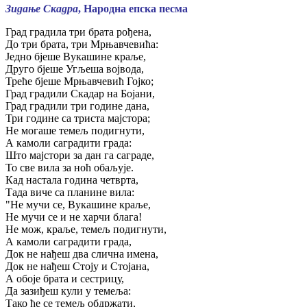
Зидање Скадра
, Народна епска песма
Град градила три брата рођена,
До три брата, три Мрњавчевића:
Једно бјеше Вукашине краље,
Друго бјеше Угљеша војвода,
Треће бјеше Мрњавчевић Гојко;
Град градили Скадар на Бојани,
Град градили три године дана,
Три године са триста мајстора;
Не могаше темељ подигнути,
А камоли саградити града:
Што мајстори за дан га саграде,
То све вила за ноћ обаљује.
Кад настала година четврта,
Тада виче са планине вила:
"Не мучи се, Вукашине краље,
Не мучи се и не харчи блага!
Не мож, краље, темељ подигнути,
А камоли саградити града,
Док не нађеш два слична имена,
Док не нађеш Стоју и Стојана,
А обоје брата и сестрицу,
Да зазиђеш кули у темеља:
Тако ће се темељ обдржати,