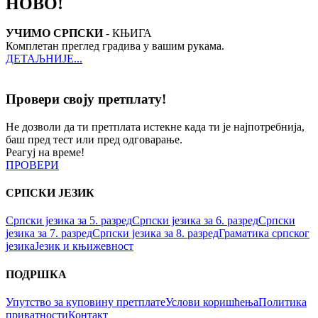
НОВО!
УЧИМО СРПСКИ
- КЊИГА
Комплетан преглед градива у вашим рукама.
ДЕТАЉНИЈЕ...
Провери своју претплату!
Не дозволи да ти претплата истекне када ти је најпотребнија,
баш пред тест или пред одговарање.
Реагуј на време!
ПРОВЕРИ
СРПСКИ ЈЕЗИК
Српски језика за 5. разред
Српски језика за 6. разред
Српски
језика за 7. разред
Српски језика за 8. разред
Граматика српског
језика
Језик и књижевност
ПОДРШКА
Упутство за куповину претплате
Услови коришћења
Политика
приватности
Контакт