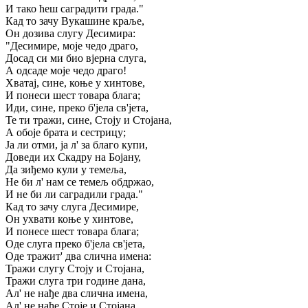
И тако ћеш саградити града."
Кад то зачу Вукашине краље,
Он дозива слугу Десимира:
"Десимире, моје чедо драго,
Досад си ми био вјерна слуга,
А одсаде моје чедо драго!
Хватај, сине, коње у хинтове,
И понеси шест товара блага;
Иди, сине, преко б'јела св'јета,
Те ти тражи, сине, Стоју и Стојана,
А обоје брата и сестрицу;
Ја ли отми, ја л' за благо купи,
Доведи их Скадру на Бојану,
Да зиђемо кули у темеља,
Не би л' нам се темељ обдржао,
И не би ли саградили града."
Кад то зачу слуга Десимире,
Он ухвати коње у хинтове,
И понесе шест товара блага;
Оде слуга преко б'јела св'јета,
Оде тражит' два слична имена:
Тражи слугу Стоју и Стојана,
Тражи слуга три године дана,
Ал' не нађе два слична имена,
Ал' не нађе Стоје и Стојана,