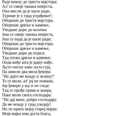
Раде викну до триста мајстора;
Ал' се смије танана невјеста,
Она мисли да је шале ради.
Турише је у град уграђиват';
Оборише до триста мајстора,
Оборише дрвље и камење,
Узидаше дори до кољена:
Још се смије танана невјеста,
Још се нада да је шале ради;
Оборише до триста мајстора,
Оборише дрвље и камење,
Узидаше дори до појаса:
Тад отежа дрвље и камење;
Онда виђе шта је јадну нађе,
Љуто писну како љута гуја,
Па замоли два мила ђевера:
"Не дајте ме младу и зелену!"
То се моли, ал' јој не помаже,
Јер ђевери у њу и не гледе.
Тад се прође срама и зазора,
Паке моли свога господара:
"Не дај мене, добри господару,
Да ме младу у град узидају!
Но ти прати мојој старој мајци:
Моја мајка има доста блага,