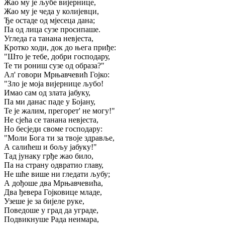
Жао му је љубе вијернице,
Жао му је чеда у колијевци,
Ђе остаде од мјесеца дана;
Па од лица сузе просипаше.
Угледа га танана невјеста,
Кротко ходи, док до њега приђе:
"Што је тебе, добри господару,
Те ти рониш сузе од образа?"
Ал' говори Мрњавчевић Гојко:
"Зло је моја вијернице љубо!
Имао сам од злата јабуку,
Па ми данас паде у Бојану,
Те је жалим, прегорет' не могу!"
Не сјећа се танана невјеста,
Но бесједи своме господару:
"Моли Бога ти за твоје здравље,
А салићеш и бољу јабуку!"
Тад јунаку грђе жао било,
Па на страну одвратио главу,
Не шће више ни гледати љубу;
А дођоше два Мрњавчевића,
Два ђевера Гојковице младе,
Узеше је за бијеле руке,
Поведоше у град да уграде,
Подвикнуше Рада неимара,