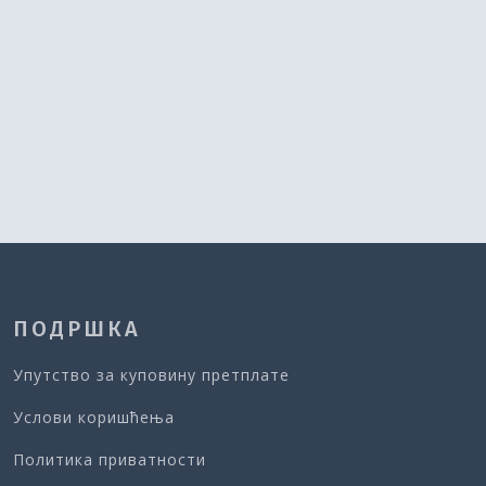
ПОДРШКА
Упутство за куповину претплате
Услови коришћења
Политика приватности