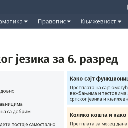
аматика
Правопис
Књижевност
г језика за 6. разред
Како сајт функциони
Претплата на сајт омогу
едовно
вежбањима и тестовима
српског језика и књижевн
тавницима.
на са добрим
Колико кошта и како
Претплата за месец дана
дете постаје самостално