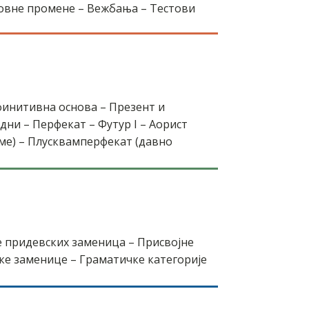
асовне промене – Вежбања – Тестови
финитивна основа – Презент и
дни – Перфекат – Футур I – Аорист
е) – Плусквамперфекат (давно
 придевских заменица – Присвојне
ке заменице – Граматичке категорије