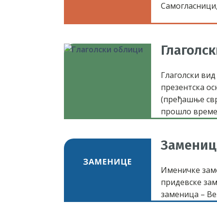
Самогласници,
Глаголс
Глаголски вид
презентска ос
(пређашње св
прошло време)
Замениц
Именичке заме
придевске зам
заменица – В