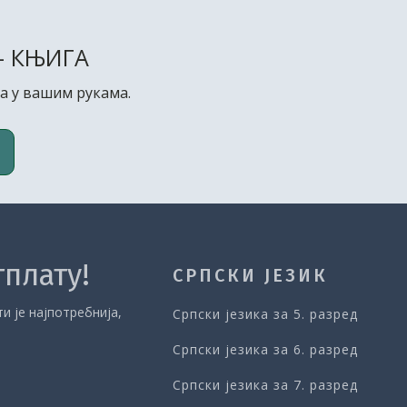
- КЊИГА
а у вашим рукама.
тплату!
СРПСКИ ЈЕЗИК
и је најпотребнија,
Српски језика за 5. разред
Српски језика за 6. разред
Српски језика за 7. разред