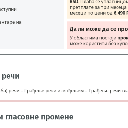
RSD
. Плаћа се уплатницо
претплате за три месеца
оступни
месеци по цени од
6.490
ентаре на
Да ли може да се пр
У областима постоји
про
може користити без купо
 речи
ба) речи – Грађење речи извођењем – Грађење речи сл
и гласовне промене