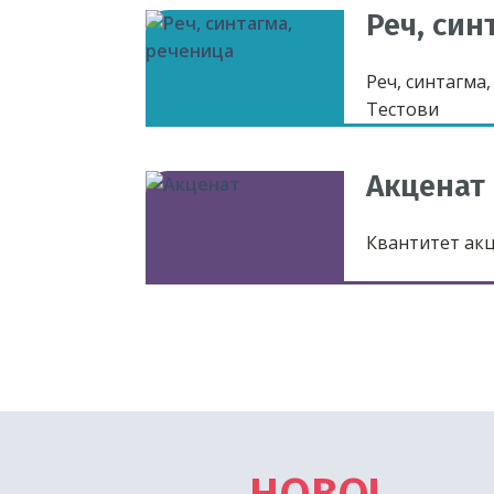
Реч, син
Реч, синтагма
Тестови
Акценат
Квантитет акц