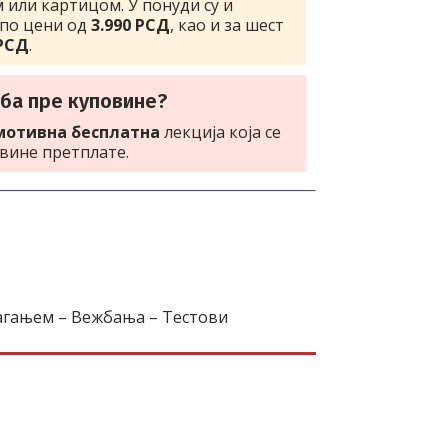
м или картицом. У понуди су и
 по цени од
3.990 РСД
, као и за шест
 РСД
.
оба пре куповине?
мотивна бесплатна
лекција која се
вине претплате.
агањем – Вежбања – Тестови