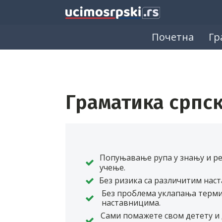
Почетна
Гр
Граматика српско
Попуњавање рупа у знању и р
учење.
Без ризика са различитим нас
Без проблема уклапања терми
наставницима.
Сами помажете свом детету и 