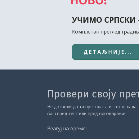
НОВО!
УЧИМО СРПСКИ
Комплетан преглед градив
ДЕТАЉНИЈЕ...
Провери своју пре
Не дозволи да ти претплата истекне када т
баш пред тест или пред одговарање.
Реагуј на време!