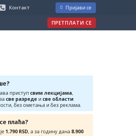
Контакт
Пријави се
ПРЕТПЛАТИ СЕ
ше?
ћава приступ
свим лекцијама
,
 за
све разреде
и
све области
ости, без ометања и без реклама.
 се плаћа?
 је
1.790 RSD
, а за годину дана
8.900