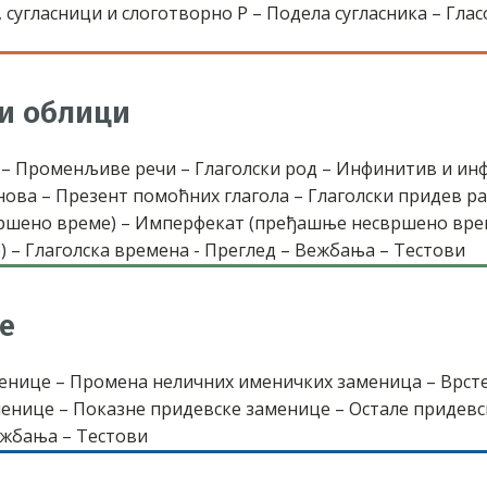
 сугласници и слоготворно Р – Подела сугласника – Гл
ки облици
 – Променљиве речи – Глаголски род – Инфинитив и ин
нова – Презент помоћних глагола – Глаголски придев ра
ршено време) – Имперфекат (пређашње несвршено врем
 – Глаголска времена - Преглед – Вежбања – Тестови
е
нице – Промена неличних именичких заменица – Врсте
енице – Показне придевске заменице – Остале придевс
ежбања – Тестови