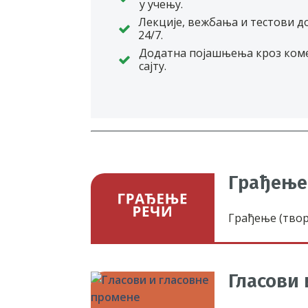
у учењу.
Лекције, вежбања и тестови д
24/7.
Додатна појашњења кроз ком
сајту.
Грађење
Грађење (твор
Гласови 