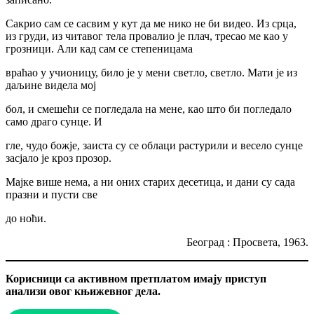
Сакрио сам се сасвим у кут да ме нико не би видео. Из срца,
из груди, из читавог тела провалио је плач, тресао ме као у
грозници. Али кад сам се степеницама
враћао у учионицу, било је у мени светло, светло. Мати је из
даљине видела мој
бол, и смешећи се погледала на мене, као што би погледало
само драго сунце. И
гле, чудо божје, заиста су се облаци растурили и весело сунце
засјало је кроз прозор.
Мајке више нема, а ни оних старих десетица, и дани су сада
празни и пусти све
до ноћи.
Београд : Просвета, 1963.
Корисници са активном претплатом имају приступ
анализи овог књижевног дела.