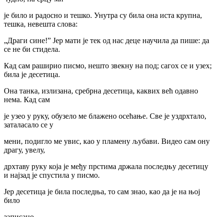
је било и радосно и тешко. Унутра су била она иста крупна,
тешка, невешта слова:
„Драги сине!” Јер мати је тек од нас деце научила да пише: да
се не би стидела.
Кад сам раширио писмо, нешто звекну на под; сагох се и узех;
била је десетица.
Она танка, излизана, сребрна десетица, каквих већ одавно
нема. Кад сам
је узео у руку, обузело ме блажено осећање. Све је уздрхтало,
заталасало се у
мени, подигло ме увис, као у пламену љубави. Видео сам ону
драгу, увелу,
дрхтаву руку која је међу прстима држала последњу десетицу
и најзад је спустила у писмо.
Јер десетица је била последња, то сам знао, као да је на њој
било
записано.