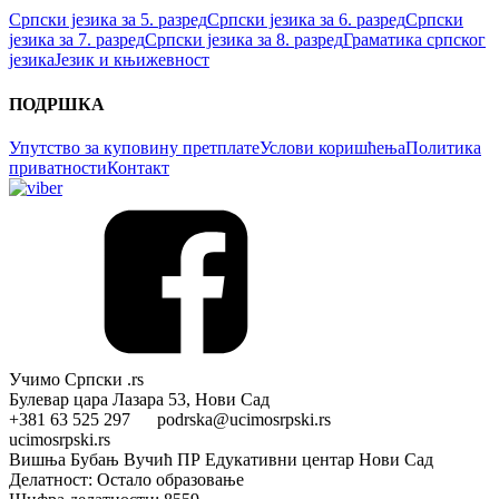
Српски језика за 5. разред
Српски језика за 6. разред
Српски
језика за 7. разред
Српски језика за 8. разред
Граматика српског
језика
Језик и књижевност
ПОДРШКА
Упутство за куповину претплате
Услови коришћења
Политика
приватности
Контакт
Учимо Српски .rs
Булевар цара Лазара 53, Нови Сад
+381 63 525 297 podrska@ucimosrpski.rs
ucimosrpski.rs
Вишња Бубањ Вучић ПР Едукативни центар Нови Сад
Делатност: Остало образовање