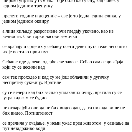
широко упртих у сумрак. То је било као у сну, кад човек у
једном једином тренутку
прелети године и деценије – све је то једна једина слика, у
једном једином оквиру,
а лица хиљаду, разрогачене очи гледају укочено, као из
вечности. Сви горки часови земичка
се враћају и срце их у сећању осети девет пута теже него што
их је осетило први пут.
Сећање иде далеко, одгрће све завесе. Сећао сам се догађаја
који су се десили кад
сам тек проходао и кад су ме још облачили у дугачку
неспретну сукњицу. Вратиле
су се вечери кад бих заспао уплаканих очију; вратила су се
јутра кад сам се будио
не отварајући очи да не бих видео дан, да га никада више не
бих видео. Потиштеност
се прелила у очајање, у неми ужас пред животом, у сазнање да
пут незадрживо води