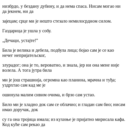
низбрдо, у бездану дубину, и да нема спаса. Нисам могао ни
да јекнем, ни да
зајецам; срце ми је нешто стезало немилосрдном силом.
Газдарица је ушла у собу.
„Дечаци, устајте!”
Била је велика и дебела, подбула лица; бојао сам је се као
нечег непријатељског,
злурадог; она је то, вероватно, и знала, јер ни она мене није
волела. А тога јутра била
ми је још страшнија, огромна као планина, мрачна и туђа;
уздрхтао сам кад ме је
ошинула малим сивим очима, и брзо сам устао.
Било ми је хладно док сам се облачио; и гладан сам био; нисам
имао доручак, док
су га она тројица имала; из кухиње је пријатно мирисала кафа.
Код куће сам рекао да