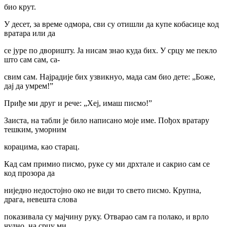
био крут.
У десет, за време одмора, сви су отишли да купе кобасице код
вратара или да
се јуре по дворишту. Ја нисам знао куда бих. У срцу ме пекло
што сам сам, са-
свим сам. Најрадије бих узвикнуо, мада сам био дете: „Боже,
дај да умрем!”
Приђе ми друг и рече: „Хеј, имаш писмо!”
Заиста, на табли је било написано моје име. Пођох вратару
тешким, уморним
корацима, као старац.
Кад сам примио писмо, руке су ми дрхтале и сакрио сам се
код прозора да
ниједно недостојно око не види то свето писмо. Крупна,
драга, невешта слова
показивала су мајчину руку. Отварао сам га полако, и врло
чудно, на срцу ми