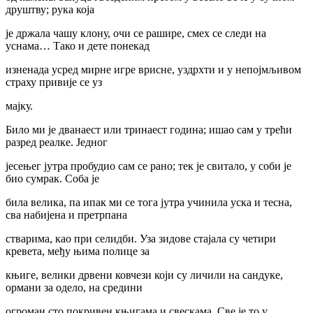
друштву; рука која
је држала чашу клону, очи се рашире, смех се следи на
уснама… Тако и дете понекад
изненада усред мирне игре врисне, уздрхти и у непојмљивом
страху привије се уз
мајку.
Било ми је дванаест или тринаест година; ишао сам у трећи
разред реалке. Једног
јесењег јутра пробудио сам се рано; тек је свитало, у соби је
био сумрак. Соба је
била велика, па ипак ми се тога јутра учинила уска и тесна,
сва набијена и претрпана
стварима, као при селидби. Уза зидове стајала су четири
кревета, међу њима полице за
књиге, велики дрвени ковчези који су личили на сандуке,
ормани за одело, на средини
огроман сто покривен књигама и свескама. Све је то у