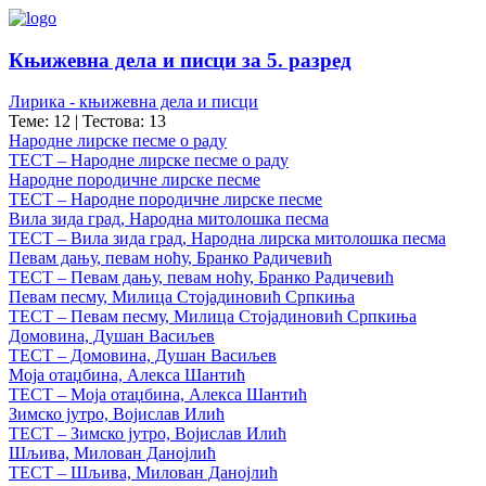
Књижевна дела и писци за 5. разред
Лирика - књижевна дела и писци
Теме: 12
|
Тестова: 13
Народне лирске песме о раду
ТЕСТ – Народне лирске песме о раду
Народне породичне лирске песме
ТЕСТ – Народне породичне лирске песме
Вила зида град, Народна митолошка песма
ТЕСТ – Вила зида град, Народна лирска митолошка песма
Певам дању, певам ноћу, Бранко Радичевић
ТЕСТ – Певам дању, певам ноћу, Бранко Радичевић
Певам песму, Милица Стојадиновић Српкиња
ТЕСТ – Певам песму, Милица Стојадиновић Српкиња
Домовина, Душан Васиљев
ТЕСТ – Домовина, Душан Васиљев
Моја отаџбина, Алекса Шантић
ТЕСТ – Моја отаџбина, Алекса Шантић
Зимско јутро, Војислав Илић
ТЕСТ – Зимско јутро, Војислав Илић
Шљива, Милован Данојлић
ТЕСТ – Шљива, Милован Данојлић