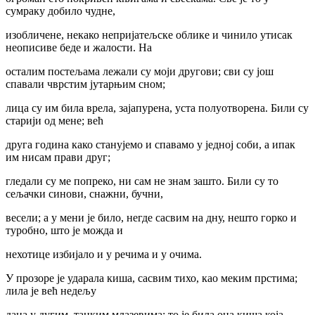
сумраку добило чудне,
изобличене, некако непријатељске облике и чинило утисак
неописиве беде и жалости. На
осталим постељама лежали су моји другови; сви су још
спавали чврстим јутарњим сном;
лица су им била врела, зајапурена, уста полуотворена. Били су
старији од мене; већ
друга година како станујемо и спавамо у једној соби, а ипак
им нисам прави друг;
гледали су ме попреко, ни сам не знам зашто. Били су то
сељачки синови, снажни, бучни,
весели; а у мени је било, негде сасвим на дну, нешто горко и
туробно, што је можда и
нехотице избијало и у речима и у очима.
У прозоре је ударала киша, сасвим тихо, као меким прстима;
лила је већ недељу
дана у дугим, танким млазевима; то је била она киша која