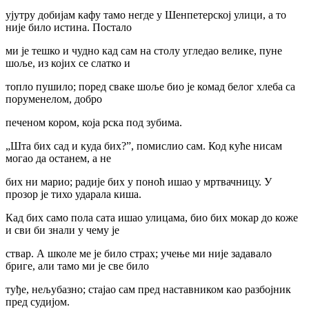
ујутру добијам кафу тамо негде у Шенпетерској улици, а то
није било истина. Постало
ми је тешко и чудно кад сам на столу угледао велике, пуне
шоље, из којих се слатко и
топло пушило; поред сваке шоље био је комад белог хлеба са
поруменелом, добро
печеном кором, која рска под зубима.
„Шта бих сад и куда бих?”, помислио сам. Код куће нисам
могао да останем, а не
бих ни марио; радије бих у поноћ ишао у мртвачницу. У
прозор је тихо ударала киша.
Кад бих само пола сата ишао улицама, био бих мокар до коже
и сви би знали у чему је
ствар. А школе ме је било страх; учење ми није задавало
бриге, али тамо ми је све било
туђе, нељубазно; стајао сам пред наставником као разбојник
пред судијом.