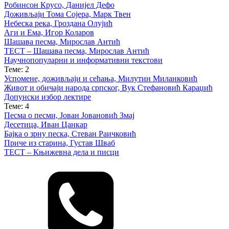
Робинсон Крусо, Данијел Дефо
Доживљаји Тома Сојера, Марк Твен
Небеска река, Гроздана Олујић
Аги и Ема, Игор Коларов
Шашава песма, Мирослав Антић
ТЕСТ – Шашава песма, Мирослав Антић
Научнопопуларни и информативни текстови
Теме: 2
Успомене, доживљаји и сећања, Милутин Миланковић
Живот и обичаји народа српског, Вук Стефановић Караџић
Допунски избор лектире
Теме: 4
Песма о песми, Јован Јовановић Змај
Десетица, Иван Цанкар
Бајка о зрну песка, Стеван Раичковић
Приче из старина, Густав Шваб
ТЕСТ – Књижевна дела и писци