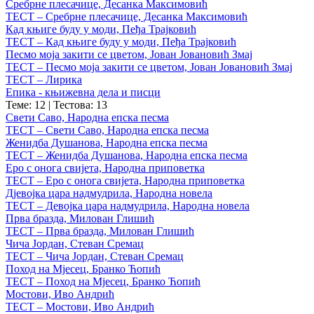
Сребрне плесачице, Десанка Максимовић
ТЕСТ – Сребрне плесачице, Десанка Максимовић
Кад књиге буду у моди, Пеђа Трајковић
ТЕСТ – Кад књиге буду у моди, Пеђа Трајковић
Песмо моја закити се цветом, Јован Јовановић Змај
ТЕСТ – Песмо моја закити се цветом, Јован Јовановић Змај
ТЕСТ – Лирика
Епика - књижевна дела и писци
Теме: 12
|
Тестова: 13
Свети Саво, Народна епска песма
ТЕСТ – Свети Саво, Народна епска песма
Женидба Душанова, Народна епска песма
ТЕСТ – Женидба Душанова, Народна епска песма
Еро с онога свијета, Народна приповетка
ТЕСТ – Еро с онога свијета, Народна приповетка
Дјевојка цара надмудрила, Народна новела
ТЕСТ – Девојка цара надмудрила, Народна новела
Прва бразда, Милован Глишић
ТЕСТ – Прва бразда, Милован Глишић
Чича Јордан, Стеван Сремац
ТЕСТ – Чича Јордан, Стеван Сремац
Поход на Мјесец, Бранко Ћопић
ТЕСТ – Поход на Мјесец, Бранко Ћопић
Мостови, Иво Андрић
ТЕСТ – Мостови, Иво Андрић