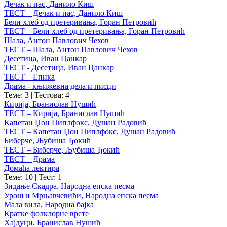
Дечак и пас, Данило Киш
ТЕСТ – Дечак и пас, Данило Киш
Бели хлеб од претеривања, Горан Петровић
ТЕСТ – Бели хлеб од претеривања, Горан Петровић
Шала, Антон Павлович Чехов
ТЕСТ – Шала, Антон Павлович Чехов
Десетица, Иван Цанкар
ТЕСТ - Десетица, Иван Цанкар
ТЕСТ – Епика
Драма - књижевна дела и писци
Теме: 3
|
Тестова: 4
Кирија, Бранислав Нушић
ТЕСТ – Кирија, Бранислав Нушић
Капетан Џон Пиплфокс, Душан Радовић
ТЕСТ – Капетан Џон Пиплфокс, Душан Радовић
Биберче, Љубиша Ђокић
ТЕСТ – Биберче, Љубиша Ђокић
ТЕСТ – Драма
Домаћа лектира
Теме: 10
|
Тест: 1
Зидање Скадра, Народна епска песма
Урош и Мрњавчевићи, Народна епска песма
Мала вила, Народна бајка
Кратке фолклорне врсте
Хајдуци, Бранислав Нушић