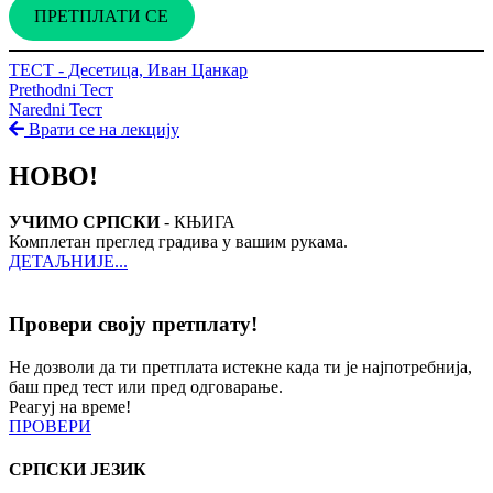
ПРЕТПЛАТИ СЕ
ТЕСТ - Десетица, Иван Цанкар
Prethodni Тест
Naredni Тест
Врати се на лекцију
НОВО!
УЧИМО СРПСКИ
- КЊИГА
Комплетан преглед градива у вашим рукама.
ДЕТАЉНИЈЕ...
Провери своју претплату!
Не дозволи да ти претплата истекне када ти је најпотребнија,
баш пред тест или пред одговарање.
Реагуј на време!
ПРОВЕРИ
СРПСКИ ЈЕЗИК