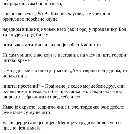
непријатно, сам бог зна како,
као после речи „Рухе!” Кад човек угледа те уредно и
брижљиво поређане клупе,
наједном више није човек него ђак и број у прозивнику. Бол
ти кљује у срцу, бије у
потиљак – а ти мисли кад ли је рођен Клопшток.
Нисам уопште знао који је наставник на часу ни шта говори;
читаво време
само једна мисао била је у мени: „Ама заврши већ једном, то
ионако није
ништа; престани!” – Крај мене је седео мој дебели друг, син
љубљанског крчмара, и без престанка јео. Сакривао се иза
широких леђа онога испред себе и јео.
Имао је округло, задригло лице и зле, тврдичке очи; дебеле
руке биле су му вечито
масне, јер је само јео и јео. Мени је у грудима било суво и
празно, језик ми је