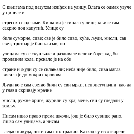
С књигама под пазухом изиђох на улицу. Влага се одмах увуче
у ципеле и
стресох се од зиме. Киша ми је сипала у лице, књиге сам
сакрио под капутић. Улице су
биле суморне, сиве; све је било сиво, куће, људи, мисли, сав
свет; тротоар је био клизав, по
улицама су се скупљале и разливале велике баре; кад би
пролазила кола, прскало је на обе
стране и људи су се склањали; неба није било, сива магла
висила је до мокрих кровова.
Људи које сам сретао били су сви мрки, неприступачни, као да
у глави скривају мрачне
мисли, ружне бриге, журили су крај мене, сви су гледали у
земљу.
Нисам ишао право према школи, још је било сувише рано.
Ишао сам улицама, а нисам
гледао никуда, нити сам што тражио. Каткад су из отворене