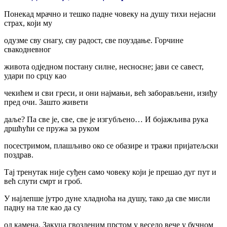
Понекад мрачно и тешко падне човеку на душу тихи нејасни
страх, који му
одузме сву снагу, сву радост, све поуздање. Горчине
свакодневног
живота одједном постану силне, несносне; јави се савест,
удари по срцу као
чекићем и сви греси, и они најмањи, већ заборављени, изиђу
пред очи. Зашто живети
даље? Па све је, све, све је изгубљено… И бојажљива рука
дршћући се пружа за руком
посестримом, плашљиво око се обазире и тражи пријатељски
поздрав.
Тај тренутак није суђен само човеку који је прешао дуг пут и
већ слути смрт и гроб.
У најлепше јутро дуне хладноћа на душу, тако да све мисли
падну на тле као да су
од камена. Закуца гвозденим прстом у весело вече у бучном