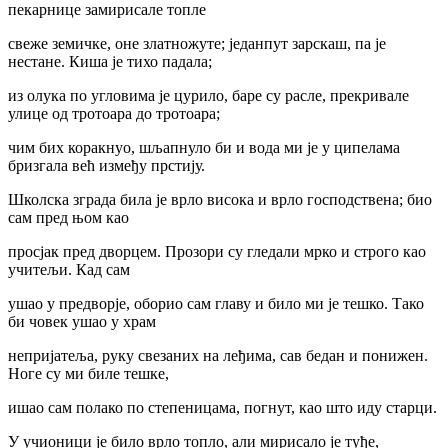
пекарнице замирисале топле
свеже земичке, оне златножуте; једанпут зарскаш, па је
нестане. Киша је тихо падала;
из олука по угловима је цурило, баре су расле, прекривале
улице од тротоара до тротоара;
чим бих коракнуо, шљапнуло би и вода ми је у ципелама
бризгала већ између прстију.
Школска зграда била је врло висока и врло господствена; био
сам пред њом као
просјак пред дворцем. Прозори су гледали мрко и строго као
учитељи. Кад сам
ушао у предворје, оборио сам главу и било ми је тешко. Тако
би човек ушао у храм
непријатеља, руку свезаних на леђима, сав бедан и понижен.
Ноге су ми биле тешке,
ишао сам полако по степеницама, погнут, као што иду старци.
У учионици је било врло топло, али мирисало је туђе,