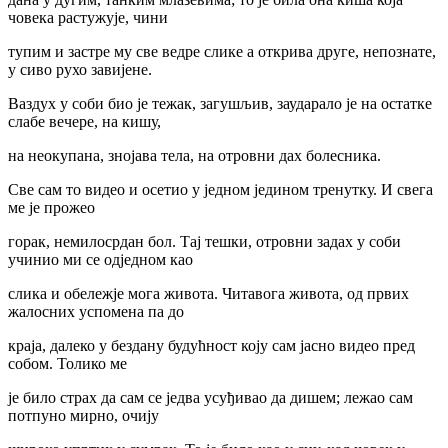
човека растужује, чини
тупим и застре му све ведре слике а открива друге, непознате,
у сиво рухо завијене.
Ваздух у соби био је тежак, загушљив, заударало је на остатке
слабе вечере, на кишу,
на неокупана, знојава тела, на отровни дах болесника.
Све сам то видео и осетио у једном једином тренутку. И свега
ме је прожео
горак, немилосрдан бол. Тај тешки, отровни задах у соби
учинио ми се одједном као
слика и обележје мога живота. Читавога живота, од првих
жалосних успомена па до
краја, далеко у бездану будућност коју сам јасно видео пред
собом. Толико ме
је било страх да сам се једва усуђивао да дишем; лежао сам
потпуно мирно, очију