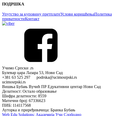
ПОДРШКА
Упутство за куповину претплате
Услови коришћења
Политика
приватности
Контакт
Учимо Српски .rs
Булевар цара Лазара 53, Нови Сад
+381 63 525 297 podrska@ucimosrpski.rs
ucimosrpski.rs
Вишња Бубањ Вучић ПР Едукативни центар Нови Сад
Делатност: Остало образовање
Шифра делатности: 8559
Матични број: 67336623
ПИБ: 114117568
Ауторка и приређивачица: Бранка Бубањ
Web Edu Solutions: Академија Учи Слободно