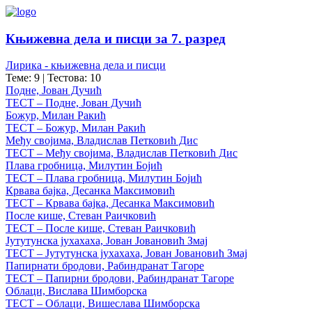
Књижевна дела и писци за 7. разред
Лирика - књижевна дела и писци
Теме: 9
|
Тестова: 10
Подне, Јован Дучић
ТЕСТ – Подне, Јован Дучић
Божур, Милан Ракић
ТЕСТ – Божур, Милан Ракић
Међу својима, Владислав Петковић Дис
ТЕСТ – Међу својима, Владислав Петковић Дис
Плава гробница, Милутин Бојић
ТЕСТ – Плава гробница, Милутин Бојић
Крвава бајка, Десанка Максимовић
ТЕСТ – Крвава бајка, Десанка Максимовић
После кише, Стеван Раичковић
ТЕСТ – После кише, Стеван Раичковић
Јутутунска јухахаха, Јован Јовановић Змај
ТЕСТ – Јутутунска јухахаха, Јован Јовановић Змај
Папирнати бродови, Рабиндранат Тагоре
ТЕСТ – Папирни бродови, Рабиндранат Тагоре
Облаци, Вислава Шимборска
ТЕСТ – Облаци, Вишеслава Шимборска