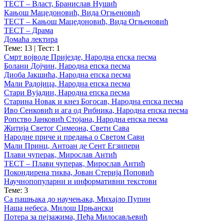
ТЕСТ – Власт, Бранислав Нушић
Кањош Мацедоновић, Вида Огњеновић
ТЕСТ – Кањош Мацедоновић, Вида Огњеновић
ТЕСТ – Драма
Домаћа лектира
Теме: 13
|
Тест: 1
Смрт војводе Пријезде, Народна епска песма
Болани Дојчин, Народна епска песма
Диоба Јакшића, Народна епска песма
Мали Радојица, Народна епска песма
Стари Вујадин, Народна епска песма
Старина Новак и кнез Богосав, Народна епска песма
Иво Сенковић и ага од Рибника, Народна епска песма
Ропство Јанковић Стојана, Народна епска песма
Житија Светог Симеона, Свети Сава
Народне приче и предања о Светом Сави
Мали Принц, Антоан де Сент Егзипери
Плави чуперак, Мирослав Антић
ТЕСТ – Плави чуперак, Мирослав Антић
Покондирена тиква, Јован Стерија Поповић
Научнопопуларни и информативни текстови
Теме: 3
Са пашњака до научењака, Михајло Пупин
Наша небеса, Милош Црњански
Потера за пејзажима, Пеђа Милосављевић