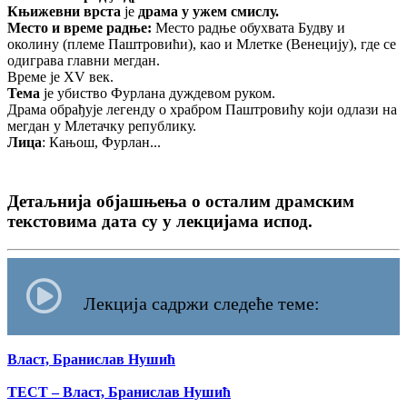
Књижевни врста
је
драма у ужем смислу.
Место и време радње:
Место радње обухвата Будву и
околину (племе Паштровићи), као и Млетке (Венецију), где се
одиграва главни мегдан.
Време је XV век.
Тема
је убиство Фурлана дуждевом руком.
Драма обрађује легенду о храбром Паштровићу који одлази на
мегдан у Млетачку републику.
Лица
: Кањош, Фурлан...
Детаљнија објашњења о осталим драмским
текстовима дата су у лекцијама испод.
Лекција садржи следеће теме:
Власт, Бранислав Нушић
ТЕСТ – Власт, Бранислав Нушић