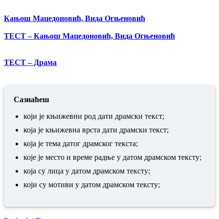
Кањош Мацедоновић, Вида Огњеновић
ТЕСТ – Кањош Мацедоновић, Вида Огњеновић
ТЕСТ – Драма
Сазнаћеш
који је књижевни род дати драмски текст;
која је књижевна врста дати драмски текст;
која је тема датог драмског текста;
које је место и време радње у датом драмском тексту;
која су лица у датом драмском тексту;
који су мотиви у датом драмском тексту;