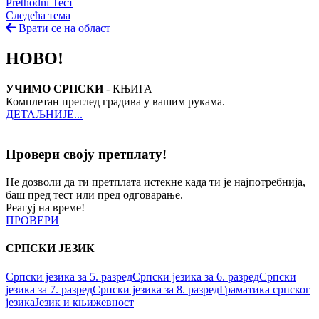
Prethodni Тест
Следећа тема
Врати се на област
НОВО!
УЧИМО СРПСКИ
- КЊИГА
Комплетан преглед градива у вашим рукама.
ДЕТАЉНИЈЕ...
Провери своју претплату!
Не дозволи да ти претплата истекне када ти је најпотребнија,
баш пред тест или пред одговарање.
Реагуј на време!
ПРОВЕРИ
СРПСКИ ЈЕЗИК
Српски језика за 5. разред
Српски језика за 6. разред
Српски
језика за 7. разред
Српски језика за 8. разред
Граматика српског
језика
Језик и књижевност