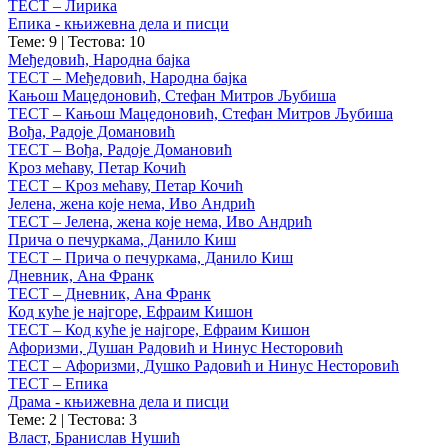
ТЕСТ – Лирика
Епика - књижевна дела и писци
Теме: 9
|
Тестова: 10
Међедовић, Народна бајка
ТЕСТ – Међедовић, Народна бајка
Кањош Мацедоновић, Стефан Митров Љубиша
ТЕСТ – Кањош Мацедоновић, Стефан Митров Љубиша
Вођа, Радоје Домановић
ТЕСТ – Вођа, Радоје Домановић
Кроз мећаву, Петар Кочић
ТЕСТ – Кроз мећаву, Петар Кочић
Јелена, жена које нема, Иво Андрић
ТЕСТ – Јелена, жена које нема, Иво Андрић
Прича о печуркама, Данило Киш
ТЕСТ – Прича о печуркама, Данило Киш
Дневник, Ана Франк
ТЕСТ – Дневник, Ана Франк
Код куће је најгоре, Ефраим Кишон
ТЕСТ – Код куће је најгоре, Ефраим Кишон
Афоризми, Душан Радовић и Нинус Несторовић
ТЕСТ – Афоризми, Душко Радовић и Нинус Несторовић
ТЕСТ – Епика
Драма - књижевна дела и писци
Теме: 2
|
Тестова: 3
Власт, Бранислав Нушић