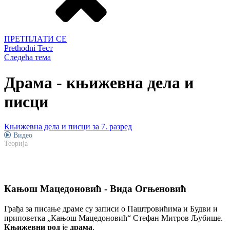
ПРЕТПЛАТИ СЕ
Prethodni Тест
Следећа тема
Драма - књижевна дела и
писци
Књижевна дела и писци за 7. разред
Видео
Теорија
Кањош Мацедоновић - Вида Огњеновић
Грађа за писање драме су записи о Паштровићима и Будви и
приповетка „Кањош Мацедоновић“ Стефан Митров Љубише.
Књижевни род
је
драма
.