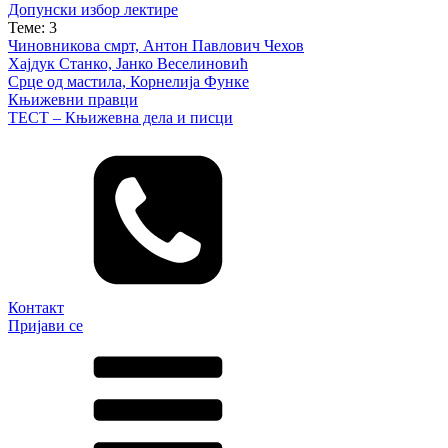
Допунски избор лектире
Теме: 3
Чиновникова смрт, Антон Павлович Чехов
Хајдук Станко, Јанко Веселиновић
Срце од мастила, Корнелија Функе
Књижевни правци
ТЕСТ – Књижевна дела и писци
Контакт
Пријави се