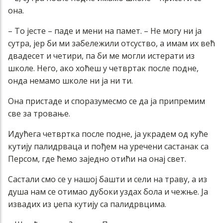
она.
– То јесте – паде и мени на памет. – Не могу ни ја
сутра, јер би ми забележили отсуство, а имам их већ
двадесет и четири, па би ме могли истерати из
школе. Него, ако хоћеш у четвртак после подне,
онда немамо школе ни ја ни ти.
Она пристаде и споразумесмо се да ја припремим
све за тровање.
Идућега четвртка после подне, ја украдем од куће
кутију палидрваца и пођем на уречени састанак са
Персом, где ћемо заједно отићи на онај свет.
Састали смо се у нашој башти и сели на траву, а из
душа нам се отимао дубоки уздах бола и чежње. Ја
извадих из џепа кутију са палидрвцима.