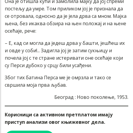
Она је отишла кући и замолила мајку да јој спреми
постељу да умре. Том приликом јој је признала да
се отровала, односно да је јела дрва са мном. Мајка
њена, без икаква обзира на њен положај и на њене
осећаје, рече:
– Е, кад си могла да једеш дрва у башти, јешћеш их
и овде у соби!... Задигла јој је затим сукњицу и
почела јој с те стране истеривати оне осећаје који
су Перси дубоко у срцу били усађени.
Због тих батина Перса ме је омрзла и тако се
свршила моја прва љубав.
Београд : Ново поколење, 1953.
Корисници са активном претплатом имају
приступ анализи овог књижевног дела.