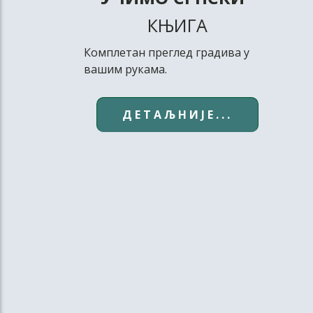
КЊИГА
Комплетан преглед градива у
вашим рукама.
ДЕТАЉНИЈЕ...