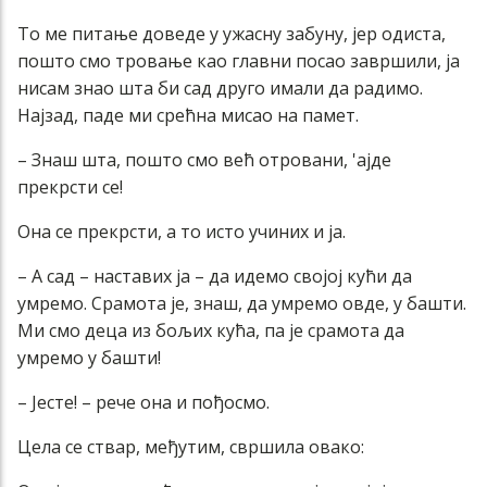
То ме питање доведе у ужасну забуну, јер одиста,
пошто смо тровање као главни посао завршили, ја
нисам знао шта би сад друго имали да радимо.
Најзад, паде ми срећна мисао на памет.
– Знаш шта, пошто смо већ отровани, 'ајде
прекрсти се!
Она се прекрсти, а то исто учиних и ја.
– А сад – наставих ја – да идемо својој кући да
умремо. Срамота је, знаш, да умремо овде, у башти.
Ми смо деца из бољих кућа, па је срамота да
умремо у башти!
– Јесте! – рече она и пођосмо.
Цела се ствар, међутим, свршила овако: