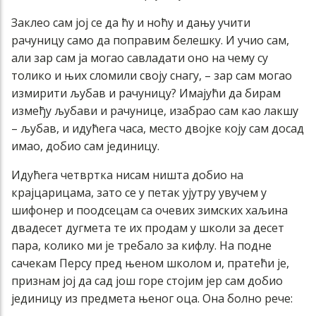
Заклео сам јој се да ћу и ноћу и дању учити
рачуницу само да поправим белешку. И учио сам,
али зар сам ја могао савладати оно на чему су
толико и њих сломили своју снагу, – зар сам могао
измирити љубав и рачуницу? Имајући да бирам
између љубави и рачунице, изабрао сам као лакшу
– љубав, и идућега часа, место двојке коју сам досад
имао, добио сам јединицу.
Идућега четвртка нисам ништа добио на
крајцарицама, зато се у петак ујутру увучем у
шифонер и поодсецам са очевих зимских хаљина
двадесет дугмета те их продам у школи за десет
пара, колико ми је требало за кифлу. На подне
сачекам Персу пред њеном школом и, пратећи је,
признам јој да сад још горе стојим јер сам добио
јединицу из предмета њеног оца. Она болно рече: