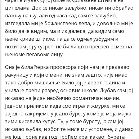
чарапе и увек су јој биле искривљене штикле на
ципелама. Док се нисам заљубио, нисам ни обраћао
пажњу на њу, али од часа кад сам се заљубио,
изгледала ми је божанствено лепа, и довољно ми је
било да је видим, ма и из далека, да видим само
њене криве штикле, па да се одмах узбудим и
похитам јој у сусрет, не би ли што пресрео осмех на
њеноме пегавоме лицу.
Она је била ћерка професора који нам је предавао
рачуницу и који о мени, не знам зашто, није имао
тако добро мишљење. Било јој је девет година и
учила је трећи разред основне школе. Љубав сам јој
исказао на један необично романтичан начин.
Једном приликом када смо играли жмурке, ми се
заједно сакријемо у једно буре, у коме је моја мајка
зими киселила купус. Ту, у томе бурету, ја сам јој
исказао љубав, и због те миле ми успомене, и данас
ме још троне кад год прођем крај каквог бурета.