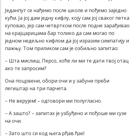
Једанпут се нађемо после школе и пођемо заједно
кући. Ја јој дам једну кифлу, коју сам јој сваког петка
куповао, јер сам четвртком после подне зарађивао
на крајцарицама бар толико да сам могао по
једном недељно кифлом да јој изразим симпатију и
пажњу. Том приликом сам је озбиљно запитао:
– Шта мислиш, Персо, хоће ли ми те дати твој отац
ако те запросим?
Она поцрвени, обори очи и у забуни преби
легиштар на три парчета.
– Не верујем! – одговори ми полугласно.
– А зашто? – запитах је узбуђено и пођоше ми сузе
на очи.
– Зато што си код њега рђав ђак!