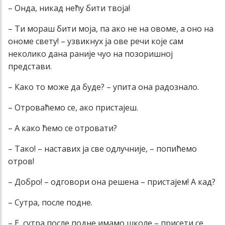
– Онда, никад нећу бити твоја!
– Ти мораш бити моја, па ако не на овоме, а оно на
ономе свету! – узвикнух ја ове речи које сам
неколико дана раније чуо на позоришној
представи.
– Како то може да буде? – упита она радознало.
– Отроваћемо се, ако пристајеш.
– А како ћемо се отровати?
– Тако! – наставих ја све одлучније, – попићемо
отров!
– Добро! – одговори она решена – пристајем! А кад?
– Сутра, после подне.
– Е, сутра после подне имамо школе – присети се