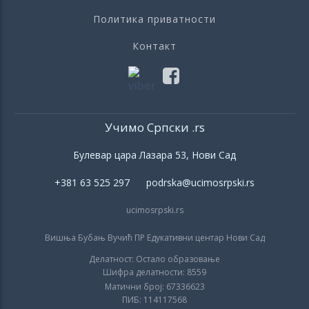
Политика приватности
Контакт
Учимо Српски .rs
Булевар цара Лазара 53, Нови Сад
+381 63 525 297 podrska@ucimosrpski.rs
ucimosrpski.rs
Вишња Бубањ Вучић ПР Едукативни центар Нови Сад
Делатност: Остало образовање
Шифра делатности: 8559
Матични број: 67336623
ПИБ: 114117568