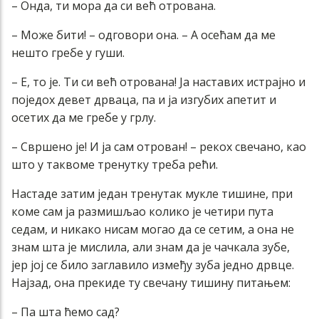
– Онда, ти мора да си већ отрована.
– Може бити! – одговори она. – А осећам да ме
нешто гребе у гуши.
– Е, то је. Ти си већ отрована! Ја наставих истрајно и
поједох девет дрваца, па и ја изгубих апетит и
осетих да ме гребе у грлу.
– Свршено је! И ја сам отрован! – рекох свечано, као
што у таквоме тренутку треба рећи.
Настаде затим један тренутак мукле тишине, при
коме сам ја размишљао колико је четири пута
седам, и никако нисам могао да се сетим, а она не
знам шта је мислила, али знам да је чачкала зубе,
јер јој се било заглавило између зуба једно дрвце.
Најзад, она прекиде ту свечану тишину питањем:
– Па шта ћемо сад?