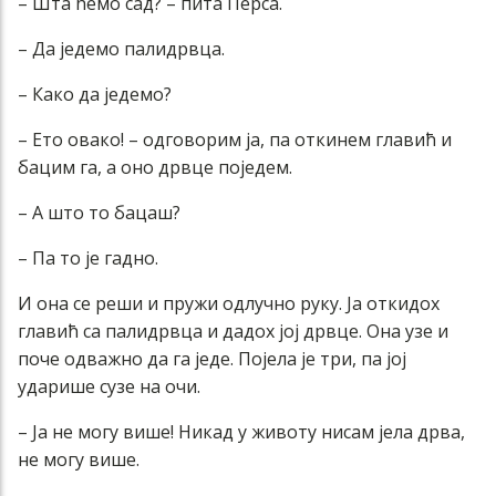
– Шта ћемо сад? – пита Перса.
– Да једемо палидрвца.
– Како да једемо?
– Ето овако! – одговорим ја, па откинем главић и
бацим га, а оно дрвце поједем.
– А што то бацаш?
– Па то је гадно.
И она се реши и пружи одлучно руку. Ја откидох
главић са палидрвца и дадох јој дрвце. Она узе и
поче одважно да га једе. Појела је три, па јој
ударише сузе на очи.
– Ја не могу више! Никад у животу нисам јела дрва,
не могу више.