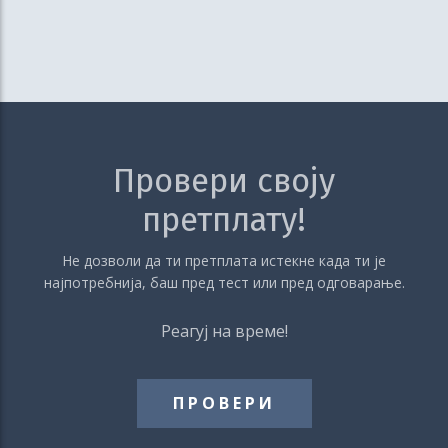
Провери своју
претплату!
Не дозволи да ти претплата истекне када ти је
најпотребнија, баш пред тест или пред одговарање.
Реагуј на време!
ПРОВЕРИ