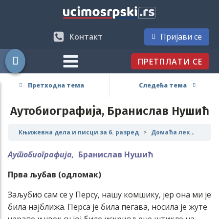
Контакт
Пријави се
ПРЕТПЛАТИ СЕ
Претходна тема
Следећа тема
Аутобиографија, Бранислав Нушић
Књижевна дела и писци за 6. разред
Домаћа лектира
Аутобиографија,
Бранислав Нушић
Прва љубав (одломак)
Заљубио сам се у Персу, нашу комшику, јер она ми је
била најближа. Перса је била пегава, носила је жуте