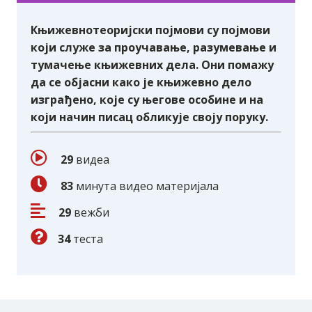
Контраст (антитеза)
Књижевнотеоријски појмови су појмови
Тест – Контраст (антитеза)
који служе за проучавање, разумевање и
тумачење књижевних дела. Они помажу
да се објасни како је књижевно дело
Хипербола
изграђено, које су његове особине и на
који начин писац обликује своју поруку.
Тест – Хипербола
29
видеа
Градација
83
минута видео материјала
Тест – Градација
29
вежби
34
теста
Метафора
Тест – Метафора