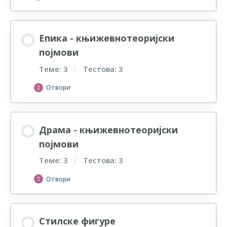
Врсте стиха
Епика - књижевнотеоријски
појмови
Тест – Врсте стиха
Теме: 3
|
Тестова: 3
Врсте риме
Отвори
Тест – Врсте риме
Облици приповедања
Драма - књижевнотеоријски
Врсте строфе
појмови
Тест – Облици приповедања
Теме: 3
|
Тестова: 3
Тест – Врсте строфе
Структура епског дела
Отвори
Тест – Структура епског дела
Појмови драме
Стилске фигуре