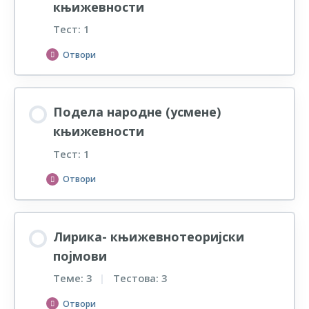
књижевности
Тест: 1
Отвори
ТЕСТ – Подела уметничке (ауторске)
књижевности
Подела народне (усмене)
књижевности
Тест: 1
Отвори
ТЕСТ – Подела народне (усмене)
књижевности
Лирика- књижевнотеоријски
појмови
Теме: 3
|
Тестова: 3
Отвори