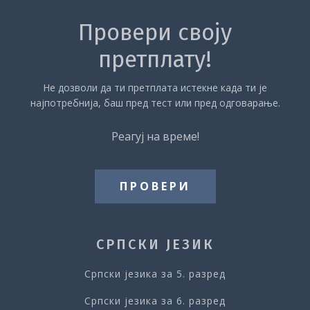
Метонимија
Провери своју
претплату!
Тест – Метонимија
Не дозволи да ти претплата истекне када ти је
Асонанца
најпотребнија, баш пред тест или пред одговарање.
Реагуј на време!
Тест – Асонанца
Алитерација
ПРОВЕРИ
Тест – Алитерација
СРПСКИ ЈЕЗИК
Анафора
Српски језика за 5. разред
Тест – Анафора
Српски језика за 6. разред