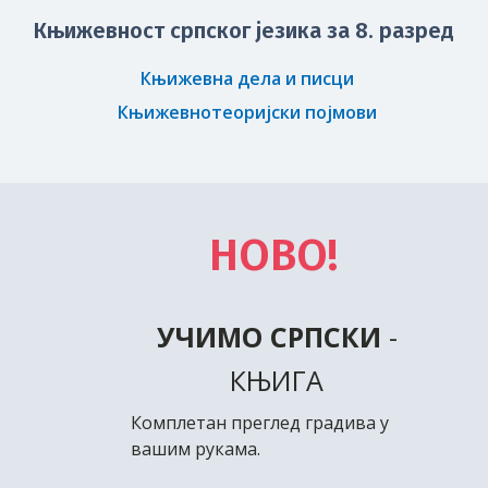
Персонификација
Књижевност српског језика за 8. разред
Књижевна дела и писци
Тест – Персонификација
Књижевнотеоријски појмови
Словенска антитеза
Тест – Словенска антитеза
НОВО!
Симбол
Тест – Симбол
УЧИМО СРПСКИ
-
КЊИГА
Алегорија
Комплетан преглед градива у
вашим рукама.
Тест – Алегорија