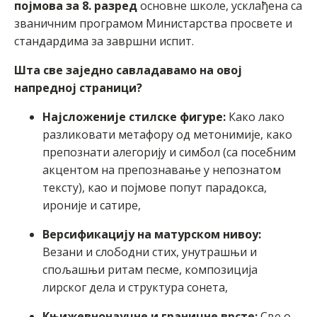
појмова за 8. разред
основне школе, усклађена са
званичним програмом Министарства просвете и
стандардима за завршни испит.
Шта све заједно савладавамо на овој
напредној страници?
Најсложеније стилске фигуре:
Како лако
разликовати метафору од метонимије, како
препознати алегорију и симбол (са посебним
акцентом на препознавање у непознатом
тексту), као и појмове попут парадокса,
ироније и сатире,
Версификацију на матурском нивоу:
Везани и слободни стих, унутрашњи и
спољашњи ритам песме, композиција
лирског дела и структура сонета,
Књижевнонаучне и граничне врсте:
Све о