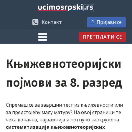
Контакт
Пријави се
ПРЕТПЛАТИ СЕ
Књижевнотеоријски
појмови за 8. разред
Спремаш се за завршни тест из књижевности или
за предстојећу малу матуру? На овој страници те
чека коначна, најважнија и потпуно заокружена
систематизација књижевнотеоријских