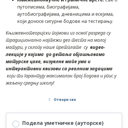
путописима, биографијама,
аутобиографијама, дневницима и есејима,
који доносе сигурне бодове на тестирању.
Књижевнотеоријски појмови из осмог разреда су
традиционално најтежи део теста на малој
матури, у склопу наше претплате су
видео-
лекције у којима до детаља објашњавамо
матурске цаке, визуелне мапе ума и
интерактивни квизови са реалним задацима
који ти гарантују максималан број бодова и упис у
жељену средњу школу!
Отвори све
Подела уметничке (ауторске)