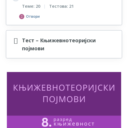
Етапе у развоју радње
Тест – Појмови драме
Теме: 20
|
Тестова: 21
Отвори
Тест – Етапе у развоју радње
Структура драмске радње
Епитет
Тест – Структура драмске радње
Тест – Књижевнотеоријски
појмови
Тест – Епитет
Врсте драме
Ономатопеја
Тест – Врсте драме
Тест – Ономатопеја
Поређење (компарација)
Тест – Поређење (компарација)