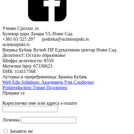
Учимо Српски .rs
Булевар цара Лазара 53, Нови Сад
+381 63 525 297 podrska@ucimosrpski.rs
ucimosrpski.rs
Вишња Бубањ Вучић ПР Едукативни центар Нови Сад
Делатност: Остало образовање
Шифра делатности: 8559
Матични број: 67336623
ПИБ: 114117568
Ауторка и приређивачица: Бранка Бубањ
Web Edu Solutions: Академија Учи Слободно
Postproduction: Горан Подлипец
Пријави се
Корисничко име или адреса е-поште
Лозинка
Запамти ме