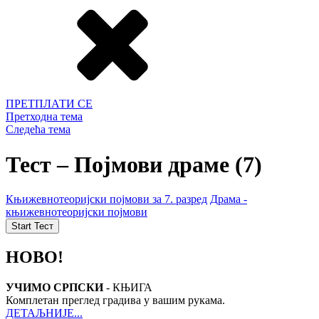
ПРЕТПЛАТИ СЕ
Претходна тема
Следећа тема
Тест – Појмови драме (7)
Књижевнотеоријски појмови за 7. разред
Драма -
књижевнотеоријски појмови
НОВО!
УЧИМО СРПСКИ
- КЊИГА
Комплетан преглед градива у вашим рукама.
ДЕТАЉНИЈЕ...