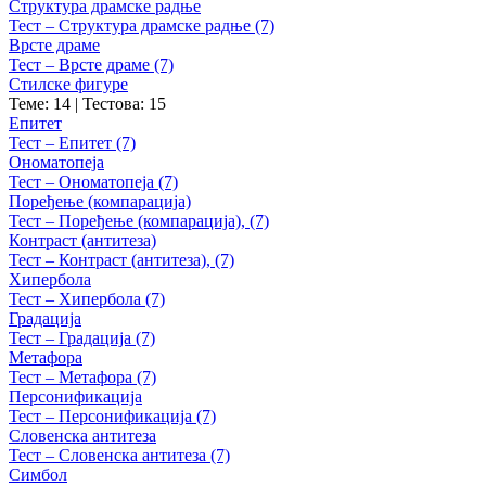
Структура драмске радње
Тест – Структура драмске радње (7)
Врсте драме
Тест – Врсте драме (7)
Стилске фигуре
Теме: 14
|
Тестова: 15
Епитет
Тест – Епитет (7)
Ономатопеја
Тест – Ономатопеја (7)
Поређење (компарација)
Тест – Поређење (компарација), (7)
Контраст (антитеза)
Тест – Контраст (антитеза), (7)
Хипербола
Тест – Хипербола (7)
Градација
Тест – Градација (7)
Метафора
Тест – Метафора (7)
Персонификација
Тест – Персонификација (7)
Словенска антитеза
Тест – Словенска антитеза (7)
Симбол