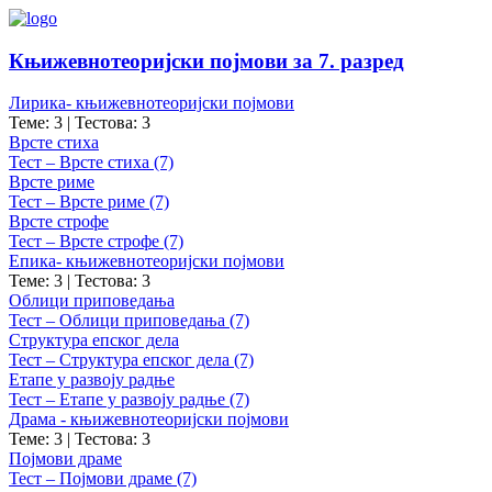
Књижевнотеоријски појмови за 7. разред
Лирика- књижевнотеоријски појмови
Теме: 3
|
Тестова: 3
Врсте стиха
Тест – Врсте стиха (7)
Врсте риме
Тест – Врсте риме (7)
Врсте строфе
Тест – Врсте строфе (7)
Епика- књижевнотеоријски појмови
Теме: 3
|
Тестова: 3
Облици приповедања
Тест – Облици приповедања (7)
Структура епског дела
Тест – Структура епског дела (7)
Етапе у развоју радње
Тест – Етапе у развоју радње (7)
Драма - књижевнотеоријски појмови
Теме: 3
|
Тестова: 3
Појмови драме
Тест – Појмови драме (7)