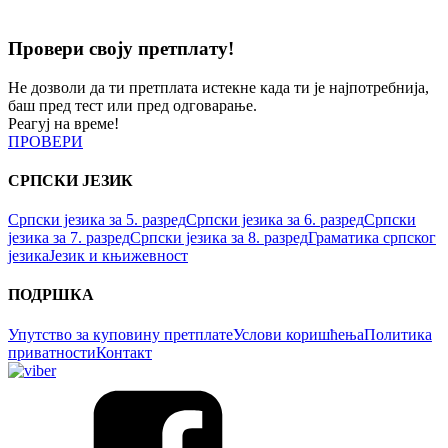
Провери своју претплату!
Не дозволи да ти претплата истекне када ти је најпотребнија,
баш пред тест или пред одговарање.
Реагуј на време!
ПРОВЕРИ
СРПСКИ ЈЕЗИК
Српски језика за 5. разред
Српски језика за 6. разред
Српски
језика за 7. разред
Српски језика за 8. разред
Граматика српског
језика
Језик и књижевност
ПОДРШКА
Упутство за куповину претплате
Услови коришћења
Политика
приватности
Контакт