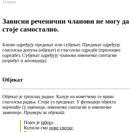
Теорија
Зависни реченични чланови не могу да
стоје самостално.
Ближе одређују предикат или субјекат. Предикат одређују
глаголска допуна (објекат) и глаголске одредбе (прилошке
одредбе). Субјекат одређују чланови именичке синтагме
(атрибут и апозиција).
Објекат
Објекат је трпилац радње. Казује на коме/чему се врши
глаголска радња. Стоји уз предикат. У функцији објекта
најчешће су именице, именичке синтагме и именичке
заменице.
Примери за објекат:
Појео је
јабуку
.
Купили смо
нове свеске
.