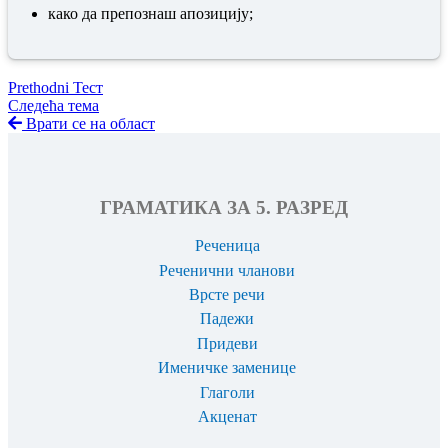
како да препознаш апозицију;
Prethodni Тест
Следећа тема
Врати се на област
ГРАМАТИКА ЗА 5. РАЗРЕД
Реченица
Реченични чланови
Врсте речи
Падежи
Придеви
Именичке заменице
Глаголи
Акценат