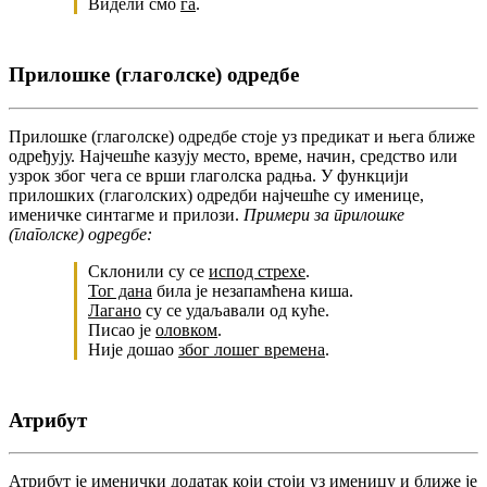
Видели смо
га
.
Прилошке (глаголске) одредбе
Прилошке (глаголске) одредбе стоје уз предикат и њега ближе
одређују. Најчешће казују место, време, начин, средство или
узрок због чега се врши глаголска радња. У функцији
прилошких (глаголских) одредби најчешће су именице,
именичке синтагме и прилози.
Примери за прилошке
(глаголске) одредбе:
Склонили су се
испод стрехе
.
Тог дана
била је незапамћена киша.
Лагано
су се удаљавали од куће.
Писао је
оловком
.
Није дошао
због лошег времена
.
Атрибут
Атрибут је именички додатак који стоји уз именицу и ближе је