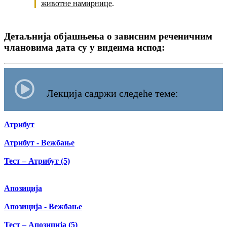
животне намирнице
.
Детаљнија објашњења о зависним реченичним
члановима дата су у видеима испод:
Лекција садржи следеће теме:
Атрибут
Атрибут - Вежбање
Тест – Атрибут (5)
Апозиција
Апозиција - Вежбање
Тест – Апозиција (5)