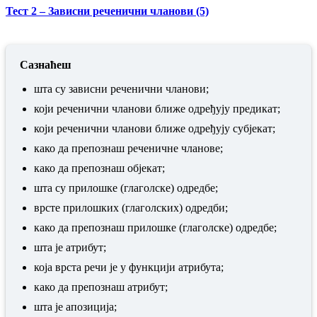
Тест 2 – Зависни реченични чланови (5)
Сазнаћеш
шта су зависни реченични чланови;
који реченични чланови ближе одређују предикат;
који реченични чланови ближе одређују субјекат;
како да препознаш реченичне чланове;
како да препознаш објекат;
шта су прилошке (глаголске) одредбе;
врсте прилошких (глаголских) одредби;
како да препознаш прилошке (глаголске) одредбе;
шта је атрибут;
која врста речи је у функцији атрибута;
како да препознаш атрибут;
шта је апозиција;