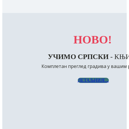
НОВО!
УЧИМО СРПСКИ
- КЊ
Комплетан преглед градива у вашим 
ДЕТАЉНИЈЕ...