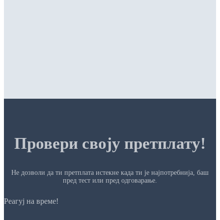
Провери своју претплату!
Не дозволи да ти претплата истекне када ти је најпотребнија, баш
пред тест или пред одговарање.
Реагуј на време!