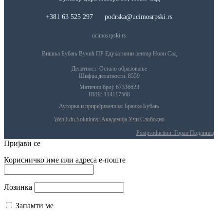
+381 63 525 297 podrska@ucimosrpski.rs
ucimosrpski.rs
Вишња Бубањ Вучић ПР Едукативни центар Нови Сад
Делатност: Остало образовање
Шифра делатности: 8559
Матични број: 67336623
ПИБ: 114117568
Ауторка и приређивачица: Бранка Бубањ
Web Edu Solutions: Академија Учи Слободно
Postproduction: Горан Подлипец
Пријави се
Корисничко име или адреса е-поште
Лозинка
Запамти ме