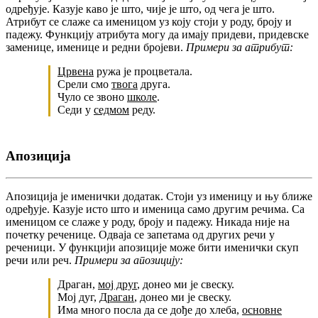
одређује. Казује каво је што, чије је што, од чега је што.
Атрибут се слаже са именицом уз коју стоји у роду, броју и
падежу. Функцију атрибута могу да имају придеви, придевске
заменице, именице и редни бројеви.
Примери за атрибут:
Црвена
ружа је процветала.
Срели смо
твога
друга.
Чуло се звоно
школе
.
Седи у
седмом
реду.
Апозиција
Апозиција је именички додатак. Стоји уз именицу и њу ближе
одређује. Казује исто што и именица само другим речима. Са
именицом се слаже у роду, броју и падежу. Никада није на
почетку реченице. Одваја се запетама од других речи у
реченици. У функцији апозиције може бити именички скуп
речи или реч.
Примери за апозицију:
Драган,
мој друг
, донео ми је свеску.
Мој дуг,
Драган
, донео ми је свеску.
Има много посла да се дође до хлеба,
основне