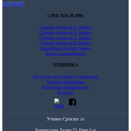
ПРОВЕРИ
СРПСКИ ЈЕЗИК
Српски језика за 5. разред
Српски језика за 6. разред
Српски језика за 7. разред
Српски језика за 8. разред
Граматика српског језика
Језик и књижевност
ПОДРШКА
Упутство за куповину претплате
Услови коришћења
Политика приватности
Контакт
Учимо Српски .rs
Булевар цара Лазара 53, Нови Сад