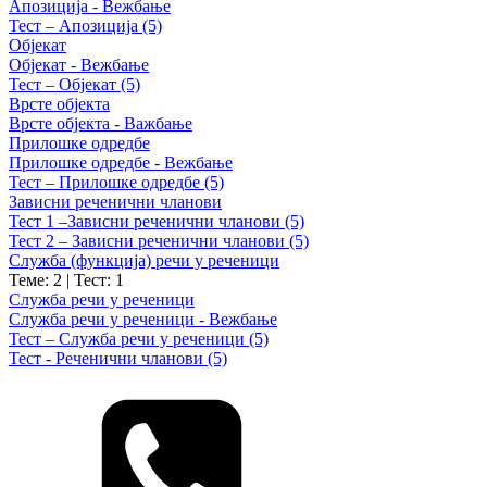
Апозиција - Вежбање
Тест – Апозиција (5)
Објекат
Објекат - Вежбање
Тест – Објекат (5)
Врсте објекта
Врсте објекта - Важбање
Прилошке одредбе
Прилошке одредбе - Вежбање
Тест – Прилошке одредбе (5)
Зависни реченични чланови
Тест 1 –Зависни реченични чланови (5)
Тест 2 – Зависни реченични чланови (5)
Служба (функција) речи у реченици
Теме: 2
|
Тест: 1
Служба речи у реченици
Служба речи у реченици - Вежбање
Тест – Служба речи у реченици (5)
Тест - Реченични чланови (5)