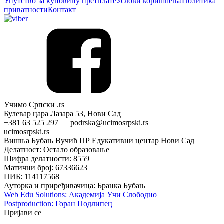
Упутство за куповину претплате
Услови коришћења
Политика
приватности
Контакт
Учимо Српски .rs
Булевар цара Лазара 53, Нови Сад
+381 63 525 297 podrska@ucimosrpski.rs
ucimosrpski.rs
Вишња Бубањ Вучић ПР Едукативни центар Нови Сад
Делатност: Остало образовање
Шифра делатности: 8559
Матични број: 67336623
ПИБ: 114117568
Ауторка и приређивачица: Бранка Бубањ
Web Edu Solutions: Академија Учи Слободно
Postproduction: Горан Подлипец
Пријави се