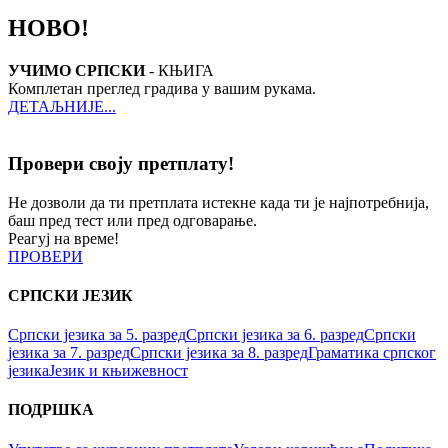
НОВО!
УЧИМО СРПСКИ
- КЊИГА
Комплетан преглед градива у вашим рукама.
ДЕТАЉНИЈЕ...
Провери своју претплату!
Не дозволи да ти претплата истекне када ти је најпотребнија,
баш пред тест или пред одговарање.
Реагуј на време!
ПРОВЕРИ
СРПСКИ ЈЕЗИК
Српски језика за 5. разред
Српски језика за 6. разред
Српски
језика за 7. разред
Српски језика за 8. разред
Граматика српског
језика
Језик и књижевност
ПОДРШКА