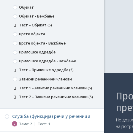
Слагање субјекта и предиката
Објекат
Слагање субјекта и предиката -
Објекат - Вежбање
Вежбање
Тест – Објекат (5)
Тест – Слагање субјекта и предиката (5)
Врсте објекта
Тест – Главни реченични чланови (5)
Врсте објекта - Важбање
Прилошке одредбе
Прилошке одредбе - Вежбање
Тест – Прилошке одредбе (5)
Зависни реченични чланови
Тест 1 –Зависни реченични чланови (5)
Про
Тест 2 – Зависни реченични чланови (5)
пре
Служба (функција) речи у реченици
Не дозво
Теме: 2
|
Тест: 1
најпотр