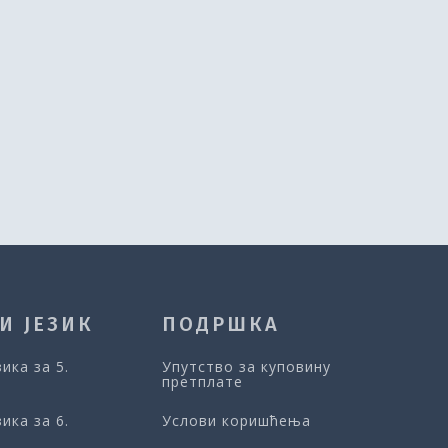
И ЈЕЗИК
ПОДРШКА
зика за 5.
Упутство за куповину
претплате
зика за 6.
Услови коришћења