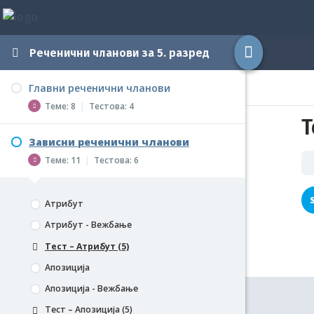
Реченични чланови за 5. разред
Главни реченични чланови
Теме: 8
|
Тестова: 4
Т
Зависни реченични чланови
Предикат
Теме: 11
|
Тестова: 6
Предикат - Вежбање
Тест – Предикат (5)
Атрибут
Субјекат
Атрибут - Вежбање
Субјекат - Вежбање
Тест – Атрибут (5)
Тест – Субјекат (5)
Апозиција
Врсте субјекта
Апозиција - Вежбање
Врсте субјекта - Вежбање
Тест – Апозиција (5)