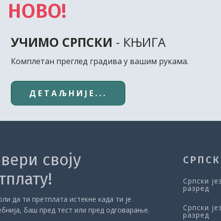
НОВО!
УЧИМО СРПСКИ
- КЊИГА
Комплетан преглед градива у вашим рукама.
ДЕТАЉНИЈЕ...
вери своју
СРПСК
тплату!
Српски је
разред
ли да ти претплата истекне када ти је
Српски је
ебнија, баш пред тест или пред одговарање.
разред