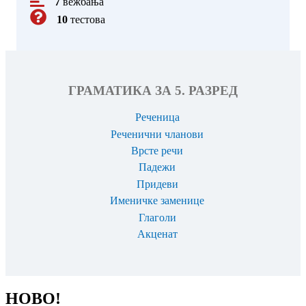
7
вежбања
10
тестова
ГРАМАТИКА ЗА 5. РАЗРЕД
Реченица
Реченични чланови
Врсте речи
Падежи
Придеви
Именичке заменице
Глаголи
Акценат
НОВО!