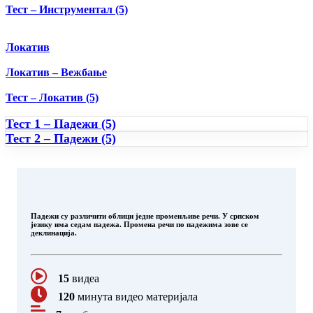
Тест – Инструментал (5)
Локатив
Локатив – Вежбање
Тест – Локатив (5)
Тест 1 – Падежи (5)
Тест 2 – Падежи (5)
Падежи су различити облици једне променљиве речи. У српском
језику има седам падежа. Промена речи по падежима зове се
деклинација.
15
видеа
120
минута видео материјала