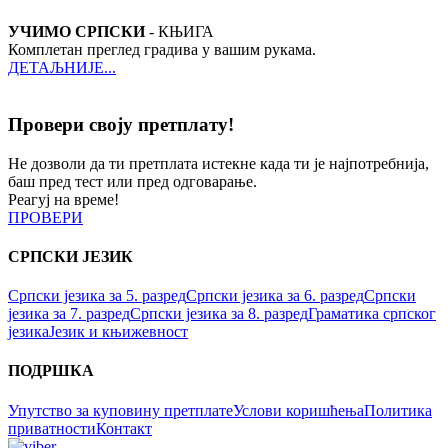
УЧИМО СРПСКИ
- КЊИГА
Комплетан преглед градива у вашим рукама.
ДЕТАЉНИЈЕ...
Провери своју претплату!
Не дозволи да ти претплата истекне када ти је најпотребнија,
баш пред тест или пред одговарање.
Реагуј на време!
ПРОВЕРИ
СРПСКИ ЈЕЗИК
Српски језика за 5. разред
Српски језика за 6. разред
Српски
језика за 7. разред
Српски језика за 8. разред
Граматика српског
језика
Језик и књижевност
ПОДРШКА
Упутство за куповину претплате
Услови коришћења
Политика
приватности
Контакт