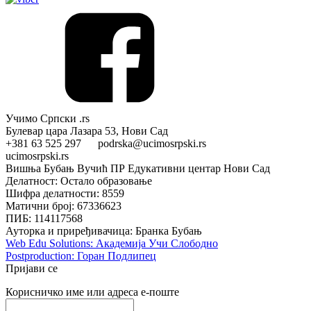
Учимо Српски .rs
Булевар цара Лазара 53, Нови Сад
+381 63 525 297 podrska@ucimosrpski.rs
ucimosrpski.rs
Вишња Бубањ Вучић ПР Едукативни центар Нови Сад
Делатност: Остало образовање
Шифра делатности: 8559
Матични број: 67336623
ПИБ: 114117568
Ауторка и приређивачица: Бранка Бубањ
Web Edu Solutions: Академија Учи Слободно
Postproduction: Горан Подлипец
Пријави се
Корисничко име или адреса е-поште