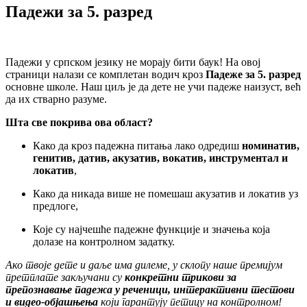
Падежи за 5. разред
Падежи у српском језику не морају бити баук! На овој
страници налази се комплетан водич кроз
Падеже за 5. разред
основне школе. Наш циљ је да дете не учи падеже наизуст, већ
да их стварно разуме.
Шта све покрива ова област?
Како да кроз падежна питања лако одредиш
номинатив,
генитив, датив, акузатив, вокатив, инструментал и
локатив
,
Како да никада више не помешаш акузатив и локатив уз
предлоге,
Које су најчешће падежне функције и значења која
долазе на контролном задатку.
Ако твоје дете и даље има дилеме, у склопу наше премијум
претплате закључани су
конкретни трикови за
препознавање падежа у реченици, интерактивни тестови
и видео-објашњења
који гарантују петицу на контролном!