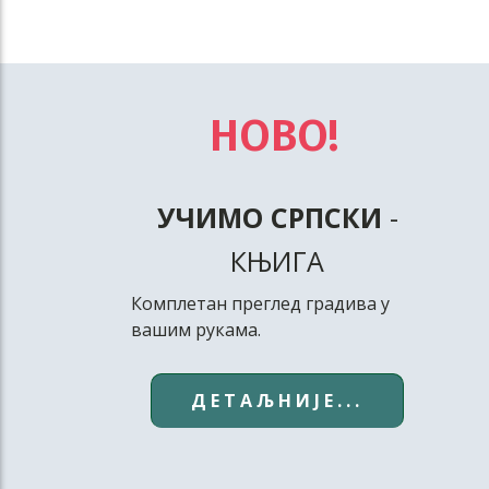
НОВО!
УЧИМО СРПСКИ
-
КЊИГА
Комплетан преглед градива у
вашим рукама.
ДЕТАЉНИЈЕ...