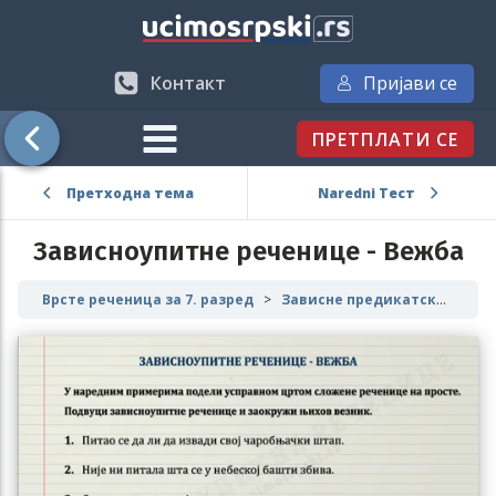
Контакт
Пријави се
ПРЕТПЛАТИ СЕ
Претходна тема
Naredni Тест
Зависноупитне реченице - Вежба
Врсте реченица за 7. разред
Зависне предикатске реченице