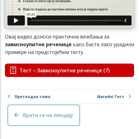
Овај видео доноси практична вежбања за
зависноупитне реченице
како бисте лако урадили
примере на предстојећем тесту.
Тест – Зависноупитне реченице (7)
Претходна тема
Naredni Тест
Врати се на лекцију