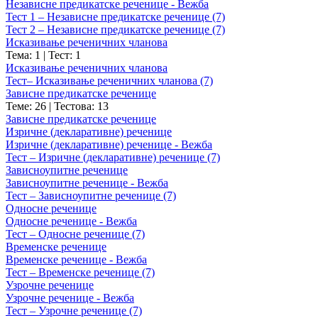
Независне предикатске реченице - Вежба
Тест 1 – Независне предикатске реченице (7)
Тест 2 – Независне предикатске реченице (7)
Исказивање реченичних чланова
Тема: 1
|
Тест: 1
Исказивање реченичних чланова
Тест– Исказивање реченичних чланова (7)
Зависне предикатске реченице
Теме: 26
|
Тестова: 13
Зависне предикатске реченице
Изричне (декларативне) реченице
Изричне (декларативне) реченице - Вежба
Тест – Изричне (декларативне) реченице (7)
Зависноупитне реченице
Зависноупитне реченице - Вежба
Тест – Зависноупитне реченице (7)
Односне реченице
Односне реченице - Вежба
Тест – Односне реченице (7)
Временске реченице
Временске реченице - Вежба
Тест – Временске реченице (7)
Узрочне реченице
Узрочне реченице - Вежба
Тест – Узрочне реченице (7)