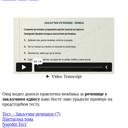
Овај видео доноси практична вежбања за
реченице у
закључном односу
како бисте лако урадили примере на
предстојећем тесту.
Тест – Закључне реченице (7)
Претходна тема
Naredni Тест