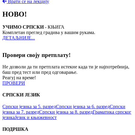
Врати се на лекцију
НОВО!
УЧИМО СРПСКИ
- КЊИГА
Комплетан преглед градива у вашим рукама.
ДЕТАЉНИЈЕ...
Провери своју претплату!
Не дозволи да ти претплата истекне када ти је најпотребнија,
баш пред тест или пред одговарање.
Реагуј на време!
ПРОВЕРИ
СРПСКИ ЈЕЗИК
Српски језика за 5. разред
Српски језика за 6. разред
Српски
језика за 7. разред
Српски језика за 8. разред
Граматика српског
језика
Језик и књижевност
ПОДРШКА