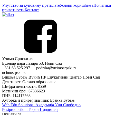
Упутство за куповину претплате
Услови коришћења
Политика
приватности
Контакт
Учимо Српски .rs
Булевар цара Лазара 53, Нови Сад
+381 63 525 297 podrska@ucimosrpski.rs
ucimosrpski.rs
Вишња Бубањ Вучић ПР Едукативни центар Нови Сад
Делатност: Остало образовање
Шифра делатности: 8559
Матични број: 67336623
ПИБ: 114117568
Ауторка и приређивачица: Бранка Бубањ
Web Edu Solutions: Академија Учи Слободно
Postproduction: Горан Подлипец
Пријави се