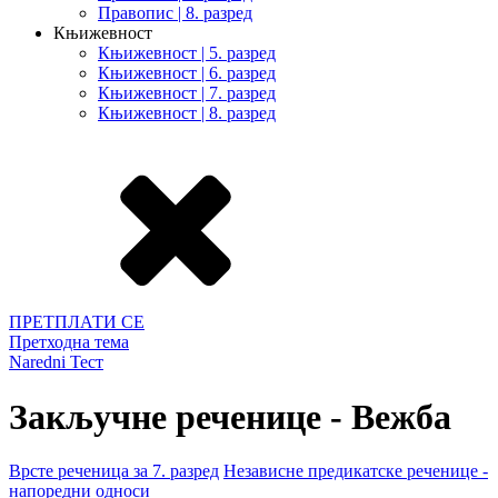
Правопис | 8. разред
Књижевност
Књижевност | 5. разред
Књижевност | 6. разред
Књижевност | 7. разред
Књижевност | 8. разред
ПРЕТПЛАТИ СЕ
Претходна тема
Naredni Тест
Закључне реченице - Вежба
Врсте реченица за 7. разред
Независне предикатске реченице -
напоредни односи