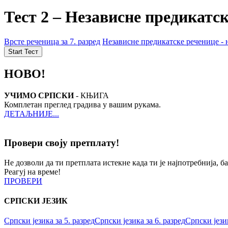
Тест 2 – Независне предикатск
Врсте реченица за 7. разред
Независне предикатске реченице -
НОВО!
УЧИМО СРПСКИ
- КЊИГА
Комплетан преглед градива у вашим рукама.
ДЕТАЉНИЈЕ...
Провери своју претплату!
Не дозволи да ти претплата истекне када ти је најпотребнија, б
Реагуј на време!
ПРОВЕРИ
СРПСКИ ЈЕЗИК
Српски језика за 5. разред
Српски језика за 6. разред
Српски језик