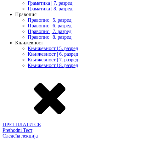
Граматика | 7. разред
Граматика | 8. разред
Правопис
Правопис | 5. разред
Правопис | 6. разред
Правопис | 7. разред
Правопис | 8. разред
Књижевност
Књижевност | 5. разред
Књижевност | 6. разред
Књижевност | 7. разред
Књижевност | 8. разред
ПРЕТПЛАТИ СЕ
Prethodni Тест
Следећа лекција