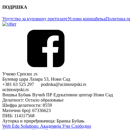
ПОДРШКА
Упутство за куповину претплате
Услови коришћења
Политика п
Учимо Српски .rs
Булевар цара Лазара 53, Нови Сад
+381 63 525 297 podrska@ucimosrpski.rs
ucimosrpski.rs
Вишња Бубањ Вучић ПР Едукативни центар Нови Сад
Делатност: Остало образовање
Шифра делатности: 8559
Матични број: 67336623
ПИБ: 114117568
Ауторка и приређивачица: Бранка Бубањ
Web Edu Solutions: Академија Учи Слободно