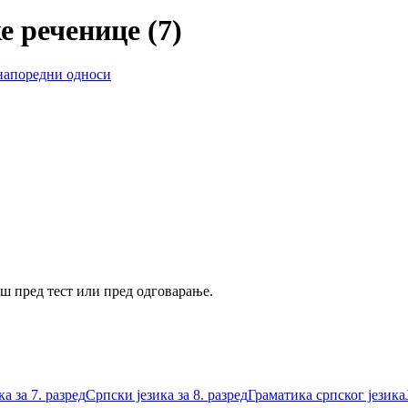
е реченице (7)
 напоредни односи
аш пред тест или пред одговарање.
а за 7. разред
Српски језика за 8. разред
Граматика српског језика