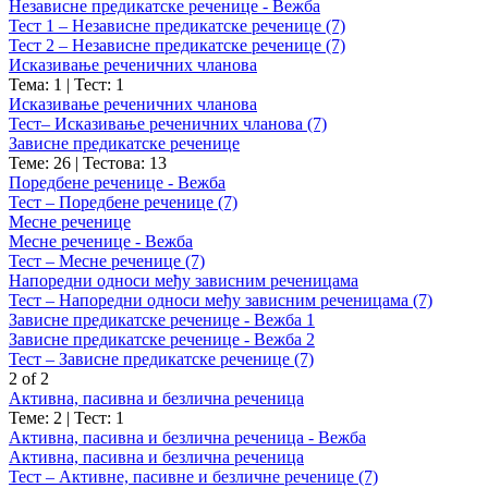
Независне предикатске реченице - Вежба
Тест 1 – Независне предикатске реченице (7)
Тест 2 – Независне предикатске реченице (7)
Исказивање реченичних чланова
Тема: 1
|
Тест: 1
Исказивање реченичних чланова
Тест– Исказивање реченичних чланова (7)
Зависне предикатске реченице
Теме: 26
|
Тестова: 13
Поредбене реченице - Вежба
Тест – Поредбене реченице (7)
Месне реченице
Месне реченице - Вежба
Тест – Месне реченице (7)
Напоредни односи међу зависним реченицама
Тест – Напоредни односи међу зависним реченицама (7)
Зависне предикатске реченице - Вежба 1
Зависне предикатске реченице - Вежба 2
Тест – Зависне предикатске реченице (7)
2 of 2
Активна, пасивна и безлична реченица
Теме: 2
|
Тест: 1
Активна, пасивна и безлична реченица - Вежба
Активна, пасивна и безлична реченица
Тест – Активне, пасивне и безличне реченице (7)