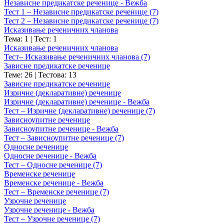
Независне предикатске реченице - Вежба
Тест 1 – Независне предикатске реченице (7)
Тест 2 – Независне предикатске реченице (7)
Исказивање реченичних чланова
Тема: 1
|
Тест: 1
Исказивање реченичних чланова
Тест– Исказивање реченичних чланова (7)
Зависне предикатске реченице
Теме: 26
|
Тестова: 13
Зависне предикатске реченице
Изричне (декларативне) реченице
Изричне (декларативне) реченице - Вежба
Тест – Изричне (декларативне) реченице (7)
Зависноупитне реченице
Зависноупитне реченице - Вежба
Тест – Зависноупитне реченице (7)
Односне реченице
Односне реченице - Вежба
Тест – Односне реченице (7)
Временске реченице
Временске реченице - Вежба
Тест – Временске реченице (7)
Узрочне реченице
Узрочне реченице - Вежба
Тест – Узрочне реченице (7)