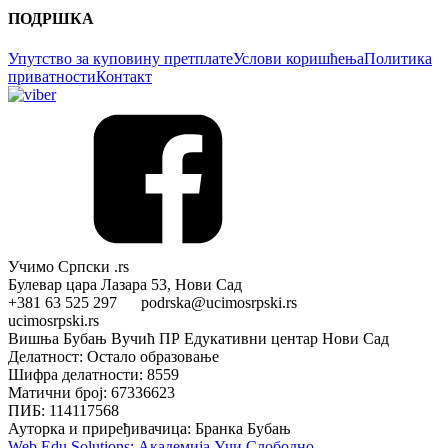
ПОДРШКА
Упутство за куповину претплате
Услови коришћења
Политика
приватности
Контакт
Учимо Српски .rs
Булевар цара Лазара 53, Нови Сад
+381 63 525 297 podrska@ucimosrpski.rs
ucimosrpski.rs
Вишња Бубањ Вучић ПР Едукативни центар Нови Сад
Делатност: Остало образовање
Шифра делатности: 8559
Матични број: 67336623
ПИБ: 114117568
Ауторка и приређивачица: Бранка Бубањ
Web Edu Solutions: Академија Учи Слободно