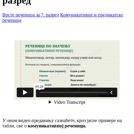
разред
Врсте реченица за 7. разред
Комуникативне и предикатске
реченице
У овом видео-предавању сазнаћете, кроз јасне примере на
табли, све о
комуникативној реченици.