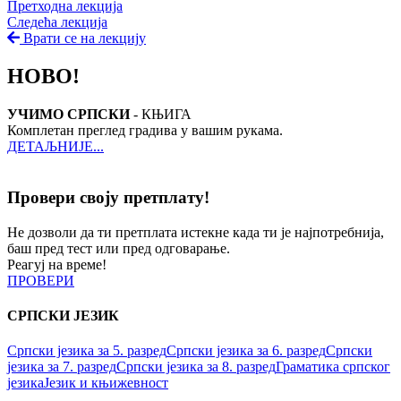
Претходна лекција
Следећа лекција
Врати се на лекцију
НОВО!
УЧИМО СРПСКИ
- КЊИГА
Комплетан преглед градива у вашим рукама.
ДЕТАЉНИЈЕ...
Провери своју претплату!
Не дозволи да ти претплата истекне када ти је најпотребнија,
баш пред тест или пред одговарање.
Реагуј на време!
ПРОВЕРИ
СРПСКИ ЈЕЗИК
Српски језика за 5. разред
Српски језика за 6. разред
Српски
језика за 7. разред
Српски језика за 8. разред
Граматика српског
језика
Језик и књижевност