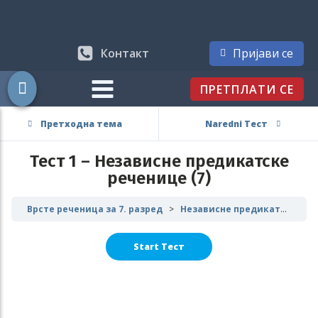
Контакт
Пријави се
ПРЕТПЛАТИ СЕ
Претходна тема
Naredni Тест
Тест 1 – Независне предикатске
реченице (7)
Врсте реченица за 7. разред
Независне предикатске реченице - напоредни односи