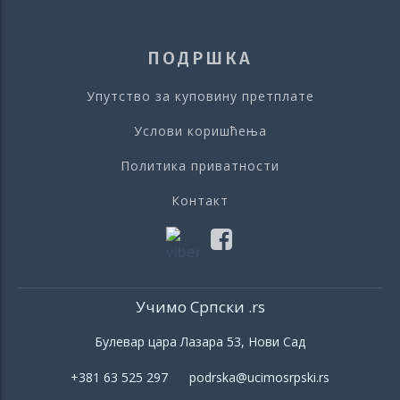
ПОДРШКА
Упутство за куповину претплате
Услови коришћења
Политика приватности
Контакт
Учимо Српски .rs
Булевар цара Лазара 53, Нови Сад
+381 63 525 297 podrska@ucimosrpski.rs