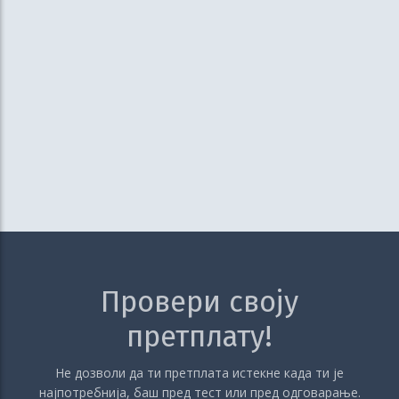
Провери своју
претплату!
Не дозволи да ти претплата истекне када ти је
најпотребнија, баш пред тест или пред одговарање.