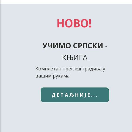
НОВО!
УЧИМО СРПСКИ
-
КЊИГА
Комплетан преглед градива у
вашим рукама.
ДЕТАЉНИЈЕ...