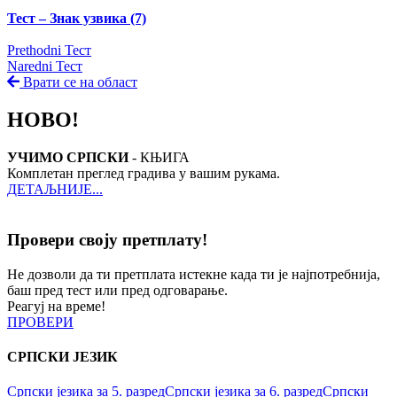
Тест – Знак узвика (7)
Prethodni Тест
Naredni Тест
Врати се на област
НОВО!
УЧИМО СРПСКИ
- КЊИГА
Комплетан преглед градива у вашим рукама.
ДЕТАЉНИЈЕ...
Провери своју претплату!
Не дозволи да ти претплата истекне када ти је најпотребнија,
баш пред тест или пред одговарање.
Реагуј на време!
ПРОВЕРИ
СРПСКИ ЈЕЗИК
Српски језика за 5. разред
Српски језика за 6. разред
Српски