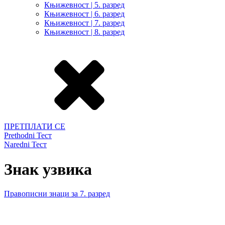
Књижевност | 5. разред
Књижевност | 6. разред
Књижевност | 7. разред
Књижевност | 8. разред
ПРЕТПЛАТИ СЕ
Prethodni Тест
Naredni Тест
Знак узвика
Правописни знаци за 7. разред