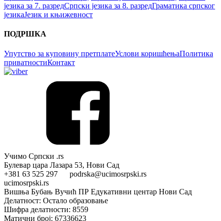
језика за 7. разред
Српски језика за 8. разред
Граматика српског
језика
Језик и књижевност
ПОДРШКА
Упутство за куповину претплате
Услови коришћења
Политика
приватности
Контакт
Учимо Српски .rs
Булевар цара Лазара 53, Нови Сад
+381 63 525 297 podrska@ucimosrpski.rs
ucimosrpski.rs
Вишња Бубањ Вучић ПР Едукативни центар Нови Сад
Делатност: Остало образовање
Шифра делатности: 8559
Матични број: 67336623