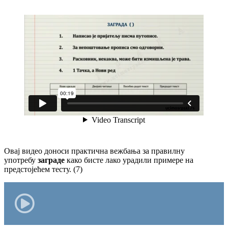
Овај видео доноси практична вежбања за правилну
употребу
заграде
како бисте лако урадили примере на
предстојећем тесту. (7)