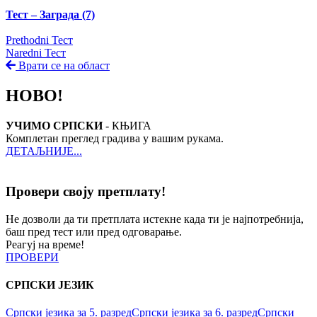
Тест – Заграда (7)
Prethodni Тест
Naredni Тест
Врати се на област
НОВО!
УЧИМО СРПСКИ
- КЊИГА
Комплетан преглед градива у вашим рукама.
ДЕТАЉНИЈЕ...
Провери своју претплату!
Не дозволи да ти претплата истекне када ти је најпотребнија,
баш пред тест или пред одговарање.
Реагуј на време!
ПРОВЕРИ
СРПСКИ ЈЕЗИК
Српски језика за 5. разред
Српски језика за 6. разред
Српски