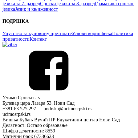
језика за 7. разред
Српски језика за 8. разред
Граматика српског
језика
Језик и књижевност
ПОДРШКА
Упутство за куповину претплате
Услови коришћења
Политика
приватности
Контакт
Учимо Српски .rs
Булевар цара Лазара 53, Нови Сад
+381 63 525 297 podrska@ucimosrpski.rs
ucimosrpski.rs
Вишња Бубањ Вучић ПР Едукативни центар Нови Сад
Делатност: Остало образовање
Шифра делатности: 8559
Матични број: 67336623