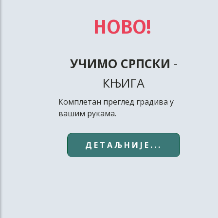
НОВО!
УЧИМО СРПСКИ
-
КЊИГА
Комплетан преглед градива у
вашим рукама.
ДЕТАЉНИЈЕ...