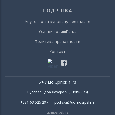
ПОДРШКА
Упутство за куповину претплате
Услови коришћења
Политика приватности
Контакт
Учимо Српски .rs
Булевар цара Лазара 53, Нови Сад
+381 63 525 297 podrska@ucimosrpski.rs
ucimosrpski.rs