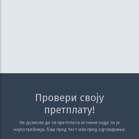
Провери своју
претплату!
Не дозволи да ти претплата истекне када ти је
најпотребнија, баш пред тест или пред одговарање.