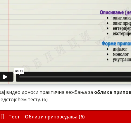
ај видео доноси практична вежбања за
облике припо
едстојећем тесту. (6)
Тест – Облици приповедања (6)