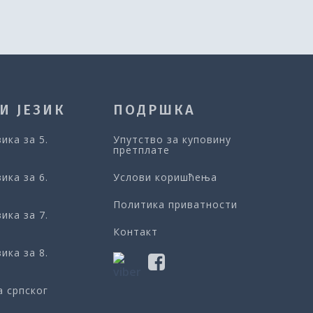
И ЈЕЗИК
ПОДРШКА
зика за 5.
Упутство за куповину
претплате
зика за 6.
Услови коришћења
Политика приватности
зика за 7.
Контакт
зика за 8.
а српског