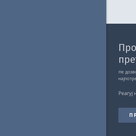
Про
пре
Не дозво
најпотр
Реагуј 
П