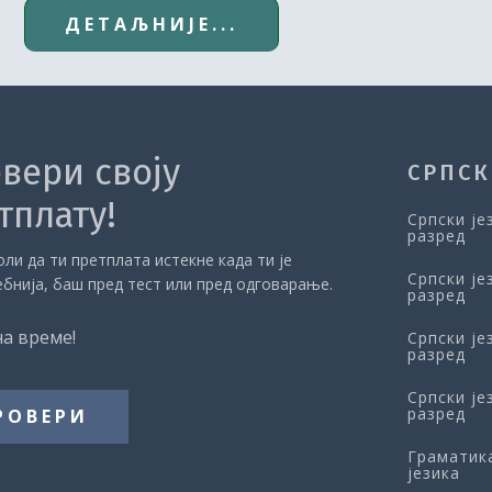
ДЕТАЉНИЈЕ...
вери своју
СРПСК
тплату!
Српски је
разред
ли да ти претплата истекне када ти је
Српски је
ебнија, баш пред тест или пред одговарање.
разред
на време!
Српски је
разред
Српски је
разред
РОВЕРИ
Граматик
језика