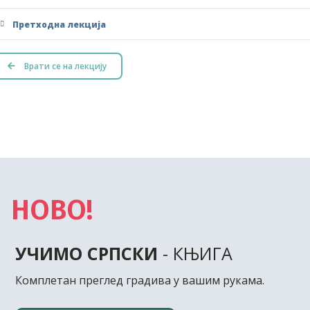
Претходна лекција
Врати се на лекцију
НОВО!
УЧИМО СРПСКИ
- КЊИГА
Комплетан преглед градива у вашим рукама.