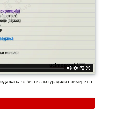
ведања
како бисте лако урадили примере на