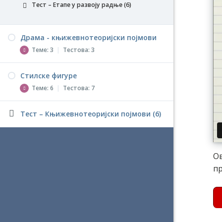
Тест – Етапе у развоју радње (6)
Драма - књижевнотеоријски појмови
Теме: 3
|
Тестова: 3
Стилске фигуре
Појмови драме
Теме: 6
|
Тестова: 7
Тест – Појмови драме (6)
Структура драмске радње
Тест – Књижевнотеоријски појмови (6)
Епитет
Тест – Структура драмске радње (6)
Тест – Епитет (6)
Врсте драме
Ономатопеја
Ов
Тест – Врсте драме (6)
Тест – Ономатопеја (6)
пр
Поређење (компарација)
Тест – Поређење (компарација), (6)
Контраст (антитеза)