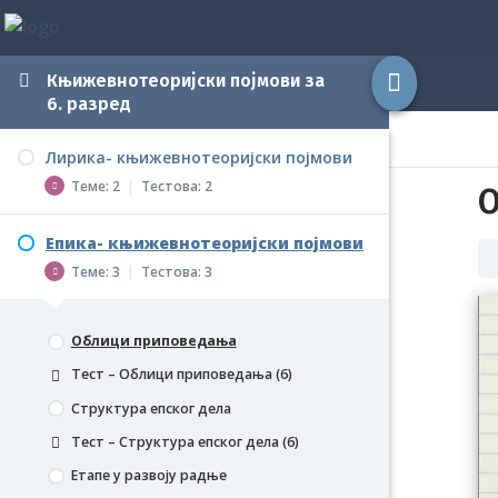
Књижевнотеоријски појмови за
6. разред
Лирика- књижевнотеоријски појмови
Теме: 2
|
Тестова: 2
О
Епика- књижевнотеоријски појмови
Врсте стиха
Теме: 3
|
Тестова: 3
Тест – Врсте стиха (6)
Врсте риме
Облици приповедања
Тест – Врсте риме (6)
Тест – Облици приповедања (6)
Структура епског дела
Тест – Структура епског дела (6)
Етапе у развоју радње