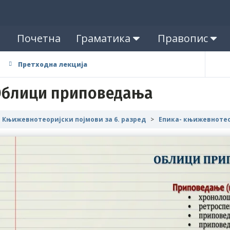
Почетна
Граматика
Правопис
Претходна лекција
блици приповедања
Књижевнотеоријски појмови за 6. разред
Епика- књижевнотео