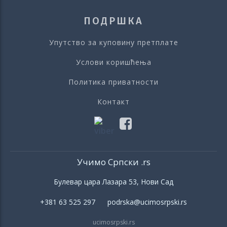
ПОДРШКА
Упутство за куповину претплате
Услови коришћења
Политика приватности
Контакт
Учимо Српски .rs
Булевар цара Лазара 53, Нови Сад
+381 63 525 297 podrska@ucimosrpski.rs
ucimosrpski.rs