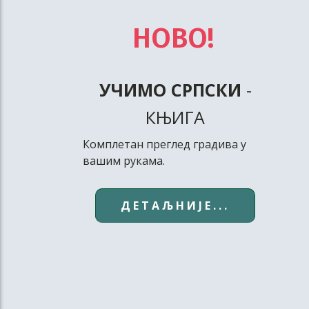
НОВО!
УЧИМО СРПСКИ
-
КЊИГА
Комплетан преглед градива у
вашим рукама.
ДЕТАЉНИЈЕ...