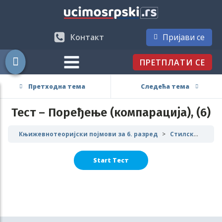
Контакт
Пријави се
ПРЕТПЛАТИ СЕ
Претходна тема
Следећа тема
Тест – Поређење (компарација), (6)
Књижевнотеоријски појмови за 6. разред
Стилске фигуре