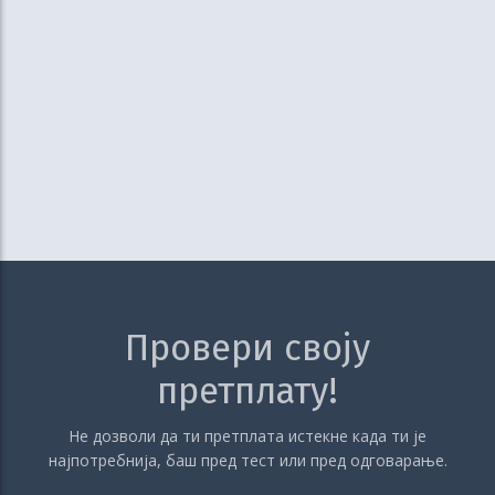
Провери своју
претплату!
Не дозволи да ти претплата истекне када ти је
најпотребнија, баш пред тест или пред одговарање.