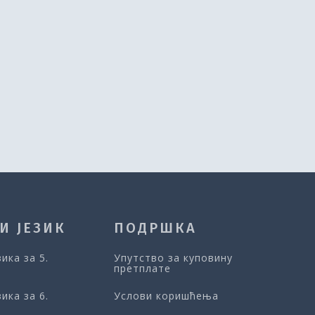
И ЈЕЗИК
ПОДРШКА
зика за 5.
Упутство за куповину
претплате
зика за 6.
Услови коришћења