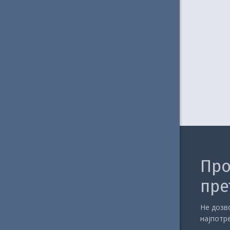
Датив
Датив – Вежбање
Тест – Датив (5)
Акузатив
Акузатив – Вежбање
Тест – Акузатив (5)
Вокатив
Вокатив – Вежбање
Тест – Вокатив (5)
Инструментал
Инструментал – Вежбање
Про
Тест – Инструментал (5)
пре
Локатив
Локатив – Вежбање
Не дозво
најпотр
Тест – Локатив (5)