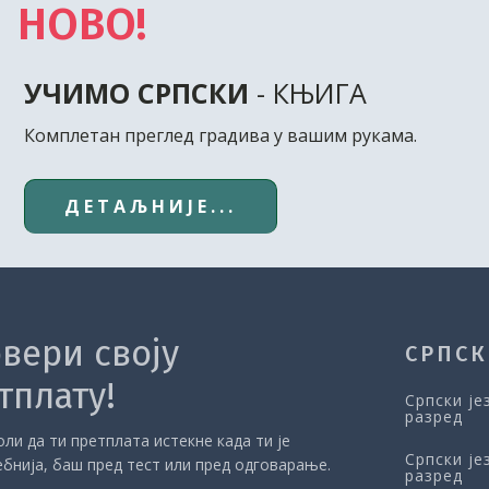
НОВО!
УЧИМО СРПСКИ
- КЊИГА
Комплетан преглед градива у вашим рукама.
ДЕТАЉНИЈЕ...
вери своју
СРПСК
тплату!
Српски је
разред
ли да ти претплата истекне када ти је
Српски је
ебнија, баш пред тест или пред одговарање.
разред