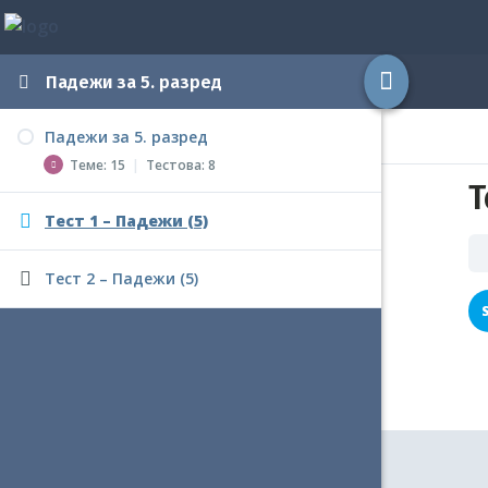
Падежи за 5. разред
Падежи за 5. разред
Теме: 15
|
Тестова: 8
Т
Тест 1 – Падежи (5)
Појам падежа
Тест – Појам падежа (5)
Тест 2 – Падежи (5)
Номинатив
Номинатив – Вежбање
Тест – Номинатив (5)
Генитив
Генитив – Вежбање
Тест – Генитив (5)