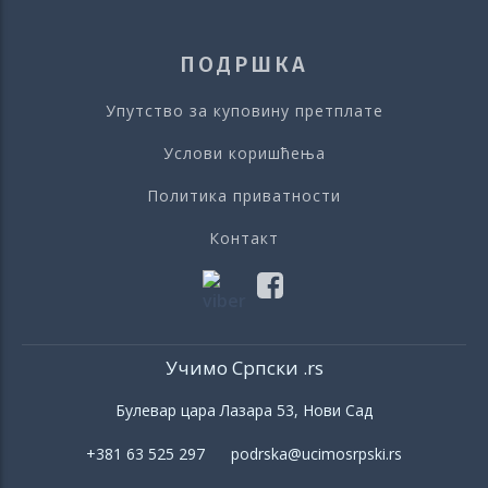
ПОДРШКА
Упутство за куповину претплате
Услови коришћења
Политика приватности
Контакт
Учимо Српски .rs
Булевар цара Лазара 53, Нови Сад
+381 63 525 297 podrska@ucimosrpski.rs