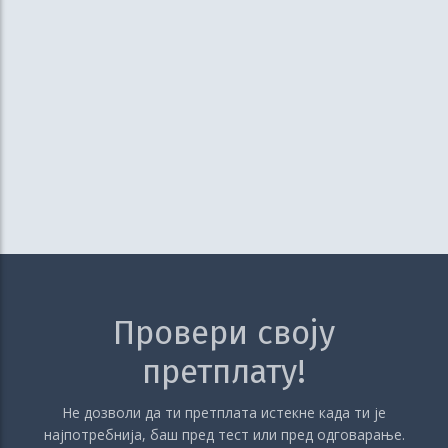
Провери своју
претплату!
Не дозволи да ти претплата истекне када ти је
најпотребнија, баш пред тест или пред одговарање.