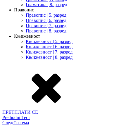
Граматика | 8. разред
Правопис
Правопис | 5. разред
Правопис | 6. разред
Правопис | 7. разред
Правопис | 8. разред
Књижевност
Књижевност | 5. разред
Књижевност | 6. разред
Књижевност | 7. разред
Књижевност | 8. разред
ПРЕТПЛАТИ СЕ
Prethodni Тест
Следећа тема