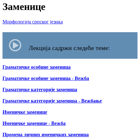
Заменице
Морфологија српског језика
Лекција садржи следеће теме:
Граматичке особине заменица
Граматичке особине заменица - Вежба
Граматичке категорије заменица
Граматичке категорије заменица - Вежбање
Именичке заменице
Именичке заменице - Вежба
Промена личних именичких заменица