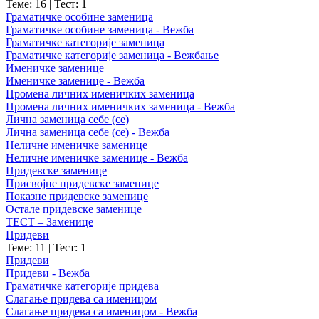
Теме: 16
|
Тест: 1
Граматичке особине заменица
Граматичке особине заменица - Вежба
Граматичке категорије заменица
Граматичке категорије заменица - Вежбање
Именичке заменице
Именичке заменице - Вежба
Промена личних именичких заменица
Промена личних именичких заменица - Вежба
Лична заменица себе (се)
Лична заменица себе (се) - Вежба
Неличне именичке заменице
Неличне именичке заменице - Вежба
Придевске заменице
Присвојне придевске заменице
Показне придевске заменице
Остале придевске заменице
ТЕСТ – Заменице
Придеви
Теме: 11
|
Тест: 1
Придеви
Придеви - Вежба
Граматичке категорије придева
Слагање придева са именицом
Слагање придева са именицом - Вежба