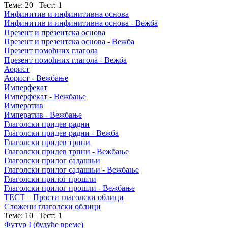
Теме: 20
|
Тест: 1
Инфинитив и инфинитивна основа
Инфинитив и инфинитивна основа - Вежба
Презент и презентска основа
Презент и презентска основа - Вежба
Презент помоћних глагола
Презент помоћних глагола - Вежба
Аорист
Аорист - Вежбање
Имперфекат
Имперфекат - Вежбање
Императив
Императив - Вежбање
Глаголски придев радни
Глаголски придев радни - Вежба
Глаголски придев трпни
Глаголски придев трпни - Вежбање
Глаголски прилог садашњи
Глаголски прилог садашњи - Вежбање
Глаголски прилог прошли
Глаголски прилог прошли - Вежбање
ТЕСТ – Прости глаголски облици
Сложени глаголски облици
Теме: 10
|
Тест: 1
Футур I (будуће време)