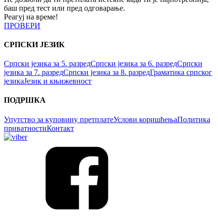
баш пред тест или пред одговарање.
Реагуј на време!
ПРОВЕРИ
СРПСКИ ЈЕЗИК
Српски језика за 5. разред
Српски језика за 6. разред
Српски
језика за 7. разред
Српски језика за 8. разред
Граматика српског
језика
Језик и књижевност
ПОДРШКА
Упутство за куповину претплате
Услови коришћења
Политика
приватности
Контакт