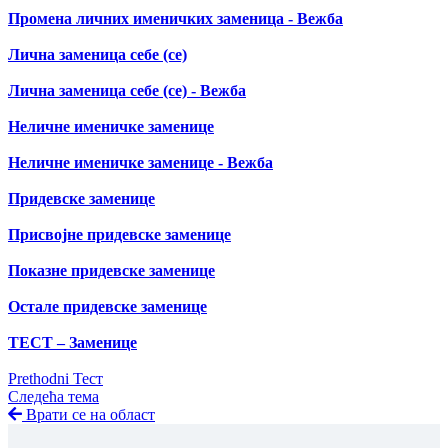
Промена личних именичких заменица - Вежба
Лична заменица себе (се)
Лична заменица себе (се) - Вежба
Неличне именичке заменице
Неличне именичке заменице - Вежба
Придевске заменице
Присвојне придевске заменице
Показне придевске заменице
Остале придевске заменице
ТЕСТ – Заменице
Prethodni Тест
Следећа тема
Врати се на област