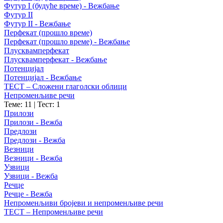
Футур I (будуће време) - Вежбање
Футур II
Футур II - Вежбање
Перфекат (прошло време)
Перфекат (прошло време) - Вежбање
Плусквамперфекат
Плусквамперфекат - Вежбање
Потенцијал
Потенцијал - Вежбање
ТЕСТ – Сложени глаголски облици
Непроменљиве речи
Теме: 11
|
Тест: 1
Прилози
Прилози - Вежба
Предлози
Предлози - Вежба
Везници
Везници - Вежба
Узвици
Узвици - Вежба
Речце
Речце - Вежба
Непроменљиви бројеви и непроменљиве речи
ТЕСТ – Непроменљиве речи