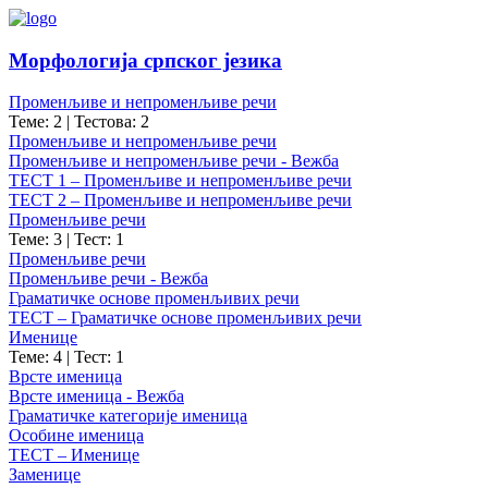
Морфологија српског језика
Променљиве и непроменљиве речи
Теме: 2
|
Тестова: 2
Променљиве и непроменљиве речи
Променљиве и непроменљиве речи - Вежба
ТЕСТ 1 – Променљиве и непроменљиве речи
ТЕСТ 2 – Променљиве и непроменљиве речи
Променљиве речи
Теме: 3
|
Тест: 1
Променљиве речи
Променљиве речи - Вежба
Граматичке основе променљивих речи
ТЕСТ – Граматичке основе променљивих речи
Именице
Теме: 4
|
Тест: 1
Врсте именица
Врсте именица - Вежба
Граматичке категорије именица
Особине именица
ТЕСТ – Именице
Заменице