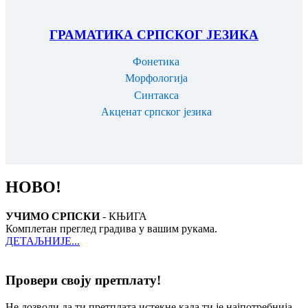
ГРАМАТИКА СРПСКОГ ЈЕЗИКА
Фонетика
Морфологија
Синтакса
Акценат српског језика
НОВО!
УЧИМО СРПСКИ
- КЊИГА
Комплетан преглед градива у вашим рукама.
ДЕТАЉНИЈЕ...
Провери своју претплату!
Не дозволи да ти претплата истекне када ти је најпотребнија,