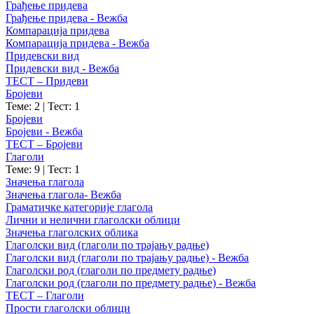
Грађење придева
Грађење придева - Вежба
Компарација придева
Компарација придева - Вежба
Придевски вид
Придевски вид - Вежба
ТЕСТ – Придеви
Бројеви
Теме: 2
|
Тест: 1
Бројеви
Бројеви - Вежба
ТЕСТ – Бројеви
Глаголи
Теме: 9
|
Тест: 1
Значења глагола
Значења глагола- Вежба
Граматичке категорије глагола
Лични и нелични глаголски облици
Значења глаголских облика
Глаголски вид (глаголи по трајању радње)
Глаголски вид (глаголи по трајању радње) - Вежба
Глаголски род (глаголи по предмету радње)
Глаголски род (глаголи по предмету радње) - Вежба
ТЕСТ – Глаголи
Прости глаголски облици