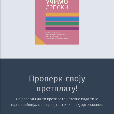
Провери своју
претплату!
Не дозволи да ти претплата истекне када ти је
најпотребнија, баш пред тест или пред одговарање.