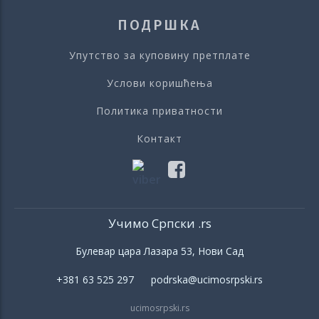
ПОДРШКА
Упутство за куповину претплате
Услови коришћења
Политика приватности
Контакт
Учимо Српски .rs
Булевар цара Лазара 53, Нови Сад
+381 63 525 297 podrska@ucimosrpski.rs
ucimosrpski.rs