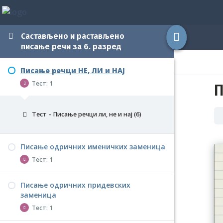
Састављено и растављено
писање речи за 6. разред
Писање речци НЕ, ЛИ и НАЈ
Тест: 1
П
Тест – Писање речци ли, не и нај (6)
Писање одричних именичких заменица
Тест: 1
Писање одричних придевских
Тест – Писање одричних именичких
заменица
заменица (6)
Тест: 1