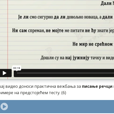
ај видео доноси практична вежбања за
писање речци н
имере на предстојећем тесту. (6)