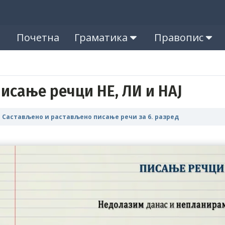
Почетна
Граматика
Правопис
исање речци НЕ, ЛИ и НАЈ
Састављено и растављено писање речи за 6. разред