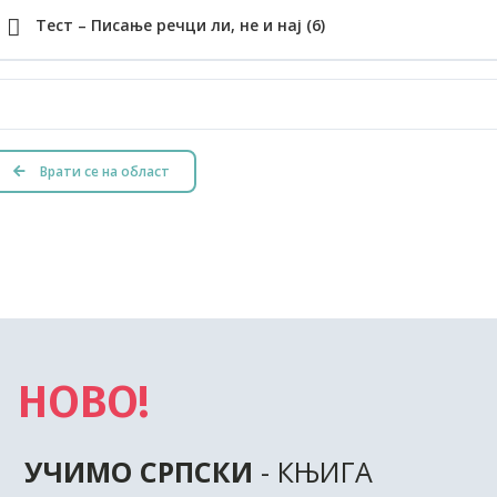
Тест – Писање речци ли, не и нај (6)
Врати се на област
НОВО!
УЧИМО СРПСКИ
- КЊИГА