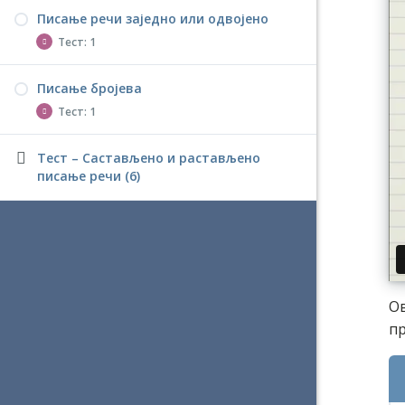
Писање речи заједно или одвојено
Тест – Писање одричних придевских
Тест: 1
заменица (6)
Писање бројева
Тест – Писање речи заједно или
Тест: 1
одвојено (6)
Тест – Састављено и растављено
Тест – Писање бројева (6)
писање речи (6)
Ов
пр