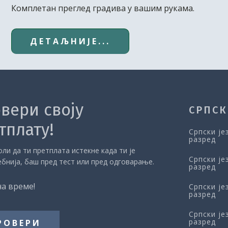
Комплетан преглед градива у вашим рукама.
ДЕТАЉНИЈЕ...
вери своју
СРПСК
тплату!
Српски је
разред
ли да ти претплата истекне када ти је
Српски је
ебнија, баш пред тест или пред одговарање.
разред
на време!
Српски је
разред
Српски је
разред
РОВЕРИ