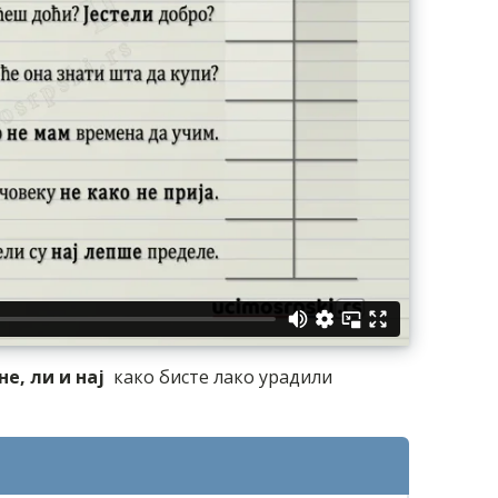
е, ли и нај
како бисте лако урадили