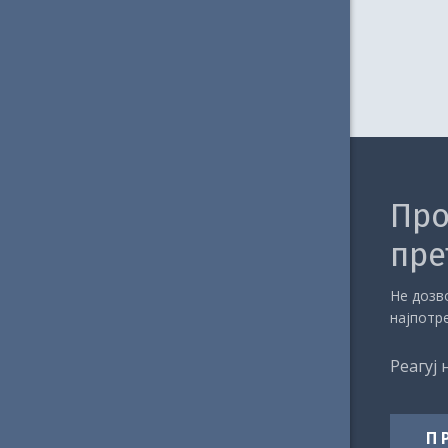
Про
пре
Не дозво
најпотр
Реагуј 
П