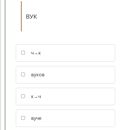
ВУК
ч→к
вуков
к→ч
вуче