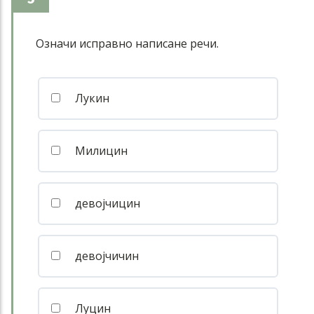
Означи исправно написане речи.
Лукин
Милицин
девојчицин
девојчичин
Луцин