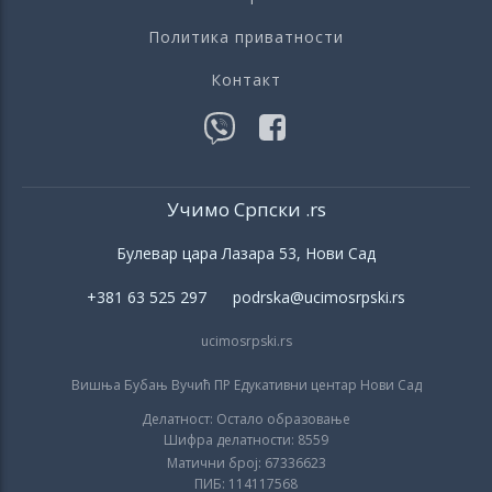
Политика приватности
Контакт
Учимо Српски .rs
Булевар цара Лазара 53, Нови Сад
+381 63 525 297 podrska@ucimosrpski.rs
ucimosrpski.rs
Вишња Бубањ Вучић ПР Едукативни центар Нови Сад
Делатност: Остало образовање
Шифра делатности: 8559
Матични број: 67336623
ПИБ: 114117568