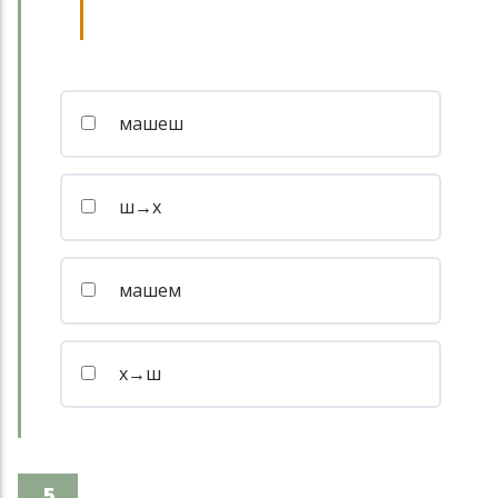
машеш
ш→х
машем
х→ш
5