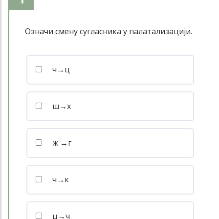
1
Означи смену сугласника у палатализацији.
ч→ц
ш→х
ж →г
ч→к
ц→ч