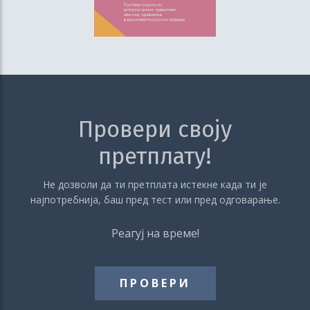
Провери своју
претплату!
Не дозволи да ти претплата истекне када ти је
најпотребнија, баш пред тест или пред одговарање.
Реагуј на време!
ПРОВЕРИ