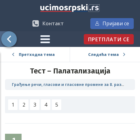
Контакт
Пријави се
ПРЕТПЛАТИ СЕ
Претходна тема
Следећа тема
Тест – Палатализација
Грађење речи, гласови и гласовне промене за 8. разред
Г
1
2
3
4
5