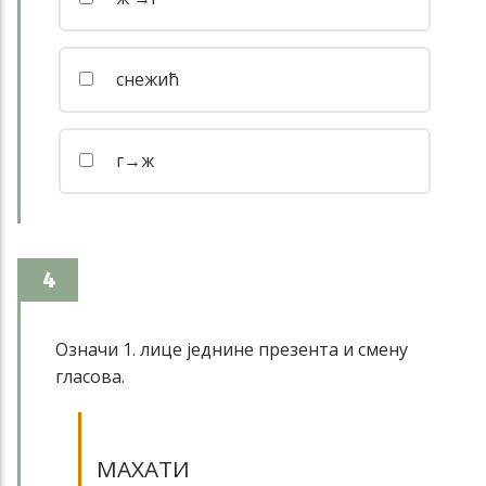
снежић
г→ж
4
Означи 1. лице једнине презента и смену
гласова.
МАХАТИ