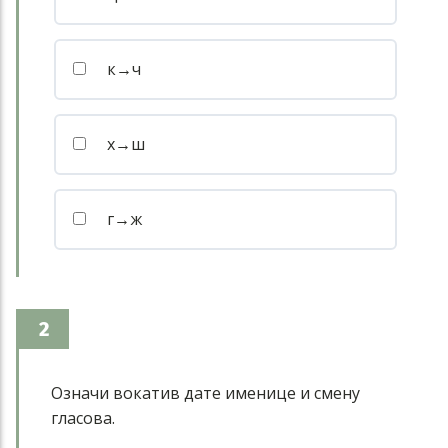
к→ч
х→ш
г→ж
2
Означи вокатив дате именице и смену
гласова.