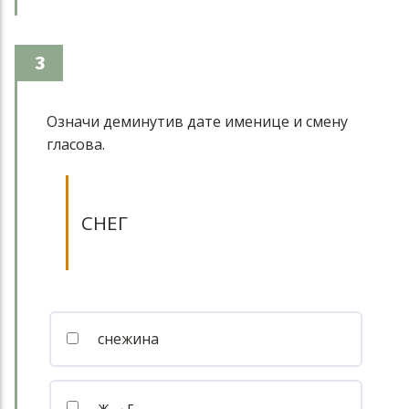
3
Означи деминутив дате именице и смену
гласова.
СНЕГ
снежина
ж →г