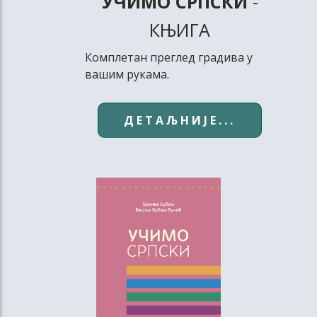
УЧИМО СРПСКИ
-
КЊИГА
Комплетан преглед градива у
вашим рукама.
ДЕТАЉНИЈЕ...