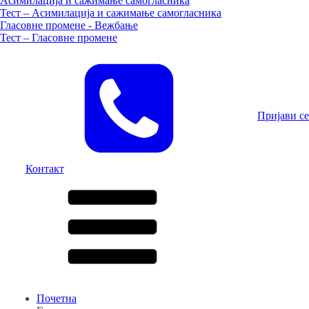
Асимилација и сажимање самогласника
Тест – Асимилација и сажимање самогласника
Гласовне промене - Вежбање
Тест – Гласовне промене
Пријави се
Контакт
Почетна