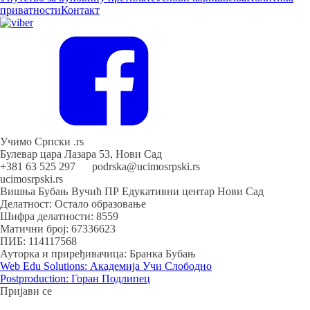
приватности
Контакт
Учимо Српски .rs
Булевар цара Лазара 53, Нови Сад
+381 63 525 297 podrska@ucimosrpski.rs
ucimosrpski.rs
Вишња Бубањ Вучић ПР Едукативни центар Нови Сад
Делатност: Остало образовање
Шифра делатности: 8559
Матични број: 67336623
ПИБ: 114117568
Ауторка и приређивачица: Бранка Бубањ
Web Edu Solutions: Академија Учи Слободно
Postproduction: Горан Подлипец
Пријави се