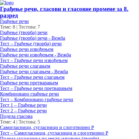
Грађење речи, гласови и гласовне промене за 8.
разред
Грађење речи
Теме: 8
|
Тестова: 7
Грађење (творба) речи
Грађење (творба) речи - Вежба
Тест – Грађење (творба) речи
Грађење речи извођењем
Грађење речи извођењем - Вежба
Тест – Грађење речи извођењем
Грађење речи слагањем
Грађење речи слагањем - Вежба
Тест – Грађење речи слагањем
Грађење речи претварањем
Тест – Грађење речи претварањем
Комбиновано грађење речи
Тест – Комбиновано грађење речи
Тест 1 – Грађење речи
Тест 2 – Грађење речи
Подела гласова
Теме: 4
|
Тестова: 5
Самогласници, сугласници и слоготворно Р
Тест – Самогласници, сугласници и слоготворно Р
Подела сугласника по месту изговора (творбе)