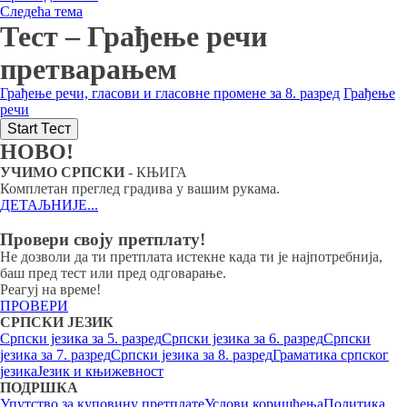
Следећа тема
Тест – Грађење речи
претварањем
Грађење речи, гласови и гласовне промене за 8. разред
Грађење
речи
НОВО!
УЧИМО СРПСКИ
- КЊИГА
Комплетан преглед градива у вашим рукама.
ДЕТАЉНИЈЕ...
Провери своју претплату!
Не дозволи да ти претплата истекне када ти је најпотребнија,
баш пред тест или пред одговарање.
Реагуј на време!
ПРОВЕРИ
СРПСКИ ЈЕЗИК
Српски језика за 5. разред
Српски језика за 6. разред
Српски
језика за 7. разред
Српски језика за 8. разред
Граматика српског
језика
Језик и књижевност
ПОДРШКА
Упутство за куповину претплате
Услови коришћења
Политика