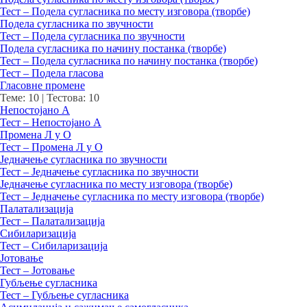
Тест – Подела сугласника по месту изговора (творбе)
Подела сугласника по звучности
Тест – Подела сугласника по звучности
Подела сугласника по начину постанка (творбе)
Тест – Подела сугласника по начину постанка (творбе)
Тест – Подела гласова
Гласовне промене
Теме: 10
|
Тестова: 10
Непостојано А
Тест – Непостојано А
Промена Л у О
Тест – Промена Л у О
Једначење сугласника по звучности
Тест – Једначење сугласника по звучности
Једначење сугласника по месту изговора (творбе)
Тест – Једначење сугласника по месту изговора (творбе)
Палатализација
Тест – Палатализација
Сибиларизација
Тест – Сибиларизација
Јотовање
Тест – Јотовање
Губљење сугласника
Тест – Губљење сугласника