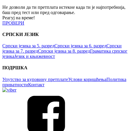
Не дозволи да ти претплата истекне када ти је најпотребнија,
баш пред тест или пред одговарање.
Реагуј на време!
ПРОВЕРИ
СРПСКИ ЈЕЗИК
Српски језика за 5. разред
Српски језика за 6. разред
Српски
језика за 7. разред
Српски језика за 8. разред
Граматика српског
језика
Језик и књижевност
ПОДРШКА
Упутство за куповину претплате
Услови коришћења
Политика
приватности
Контакт