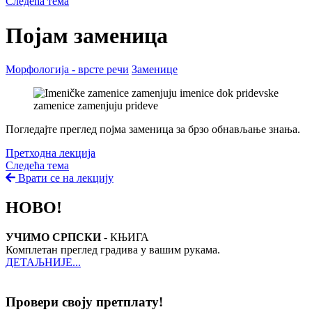
Следећа тема
Појам заменица
Морфологија - врсте речи
Заменице
Погледајте преглед појма заменица за брзо обнављање знања.
Претходна лекција
Следећа тема
Врати се на лекцију
НОВО!
УЧИМО СРПСКИ
- КЊИГА
Комплетан преглед градива у вашим рукама.
ДЕТАЉНИЈЕ...
Провери своју претплату!