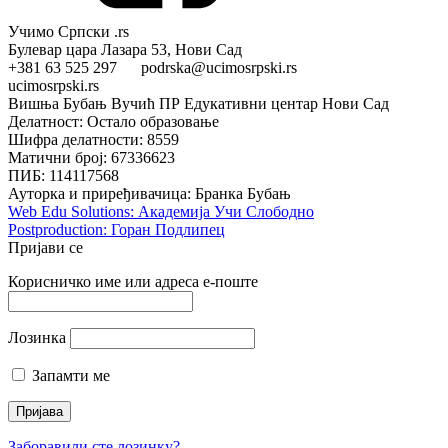
Учимо Српски .rs
Булевар цара Лазара 53, Нови Сад
+381 63 525 297 podrska@ucimosrpski.rs
ucimosrpski.rs
Вишња Бубањ Вучић ПР Едукативни центар Нови Сад
Делатност: Остало образовање
Шифра делатности: 8559
Матични број: 67336623
ПИБ: 114117568
Ауторка и приређивачица: Бранка Бубањ
Web Edu Solutions: Академија Учи Слободно
Postproduction: Горан Подлипец
Пријави се
Корисничко име или адреса е-поште
Лозинка
Запамти ме
Заборавили сте лозинку?