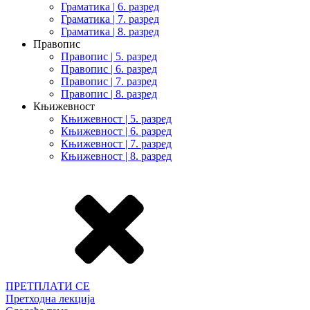
Граматика | 6. разред
Граматика | 7. разред
Граматика | 8. разред
Правопис
Правопис | 5. разред
Правопис | 6. разред
Правопис | 7. разред
Правопис | 8. разред
Књижевност
Књижевност | 5. разред
Књижевност | 6. разред
Књижевност | 7. разред
Књижевност | 8. разред
ПРЕТПЛАТИ СЕ
Претходна лекција