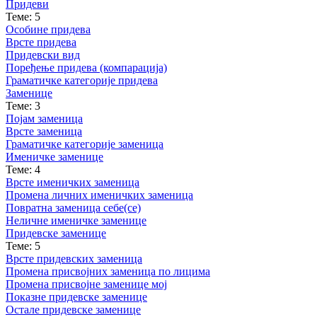
Придеви
Теме: 5
Особине придева
Врсте придева
Придевски вид
Поређење придева (компарација)
Граматичке категорије придева
Заменице
Теме: 3
Појам заменица
Врсте заменица
Граматичке категорије заменица
Именичке заменице
Теме: 4
Врсте именичких заменица
Промена личних именичких заменица
Повратна заменица себе(се)
Неличне именичке заменице
Придевске заменице
Теме: 5
Врсте придевских заменица
Промена присвојних заменица по лицима
Промена присвојне заменице мој
Показне придевске заменице
Остале придевске заменице