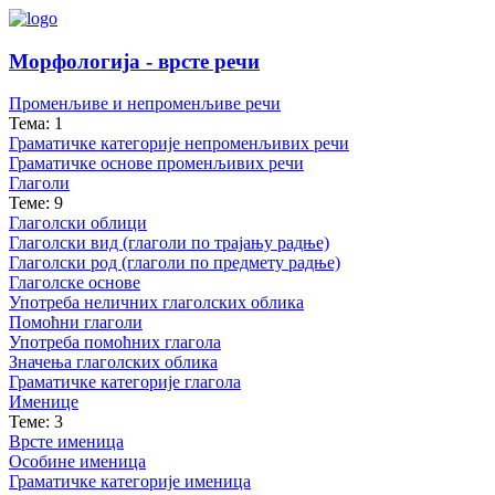
Морфологија - врсте речи
Променљиве и непроменљиве речи
Тема: 1
Граматичке категорије непроменљивих речи
Граматичке основе променљивих речи
Глаголи
Теме: 9
Глаголски облици
Глаголски вид (глаголи по трајању радње)
Глаголски род (глаголи по предмету радње)
Глаголске основе
Употреба неличних глаголских облика
Помоћни глаголи
Употреба помоћних глагола
Значења глаголских облика
Граматичке категорије глагола
Именице
Теме: 3
Врсте именица
Особине именица
Граматичке категорије именица