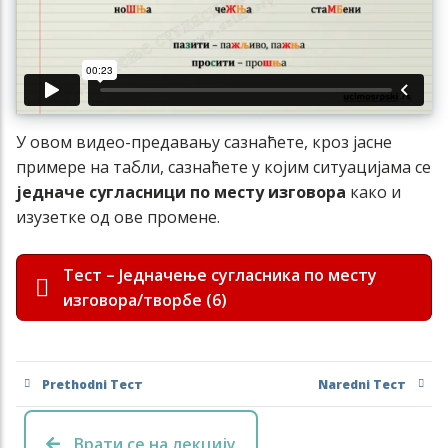
У овом видео-предавању сазнаћете, кроз јасне
примере на табли, сазнаћете у којим ситуацијама се
једначе сугласници по месту изговора
како и
изузетке од ове промене.
Тест – Једначење сугласника по месту
изговора/творбе (6)
Prethodni Тест
Naredni Тест
Врати се на лекцију