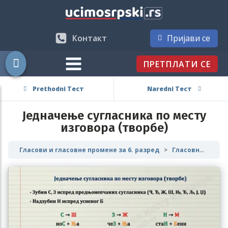
Контакт
Пријави се
ПРЕТПЛАТИ СЕ
Prethodni Тест
Naredni Тест
Једначење сугласника по месту
изговора (творбе)
Гласови и гласовне промене за 6. разред
Гласовне промене