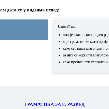
м дата су у видеима испод:
Сазнаћеш
шта је глаголски продев ра
које граматичке категорије
како се гради глаголски пр
за шта се користи глаголск
како препознати глаголски
ГРАМАТИКА ЗА 8. РАЗРЕД