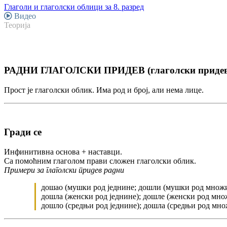
Глаголи и глаголски облици за 8. разред
Видео
Теорија
РАДНИ ГЛАГОЛСКИ ПРИДЕВ (глаголски придев
Прост је глаголски облик. Има род и број, али нема лице.
Гради се
Инфинитивна основа + наставци.
Са помоћним глаголом прави сложен глаголски облик.
Примери за глаголски придев радни
дошао (мушки род једнине; дошли (мушки род множ
дошла (женски род једнине); дошле (женски род мно
дошло (средњи род једнине); дошла (средњи род мн