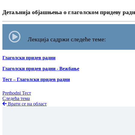
Детаљнија објашњења о глаголском придеву радно
Лекција садржи следеће теме:
Глаголски придев радни
Глаголски придев радни - Вежбање
Тест – Глаголски придев радни
Prethodni Тест
Следећа тема
Врати се на област