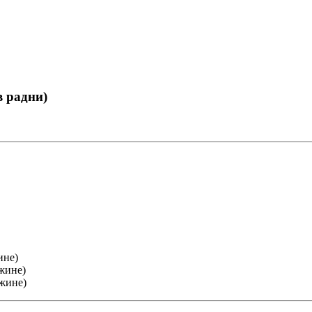
 радни)
ине)
жине)
ожине)