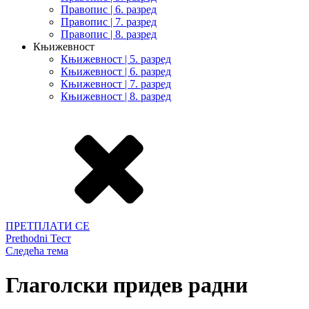
Правопис | 6. разред
Правопис | 7. разред
Правопис | 8. разред
Књижевност
Књижевност | 5. разред
Књижевност | 6. разред
Књижевност | 7. разред
Књижевност | 8. разред
ПРЕТПЛАТИ СЕ
Prethodni Тест
Следећа тема
Глаголски придев радни