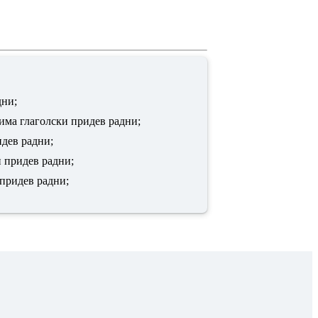
дни;
 има глаголски придев радни;
идев радни;
и придев радни;
 придев радни;