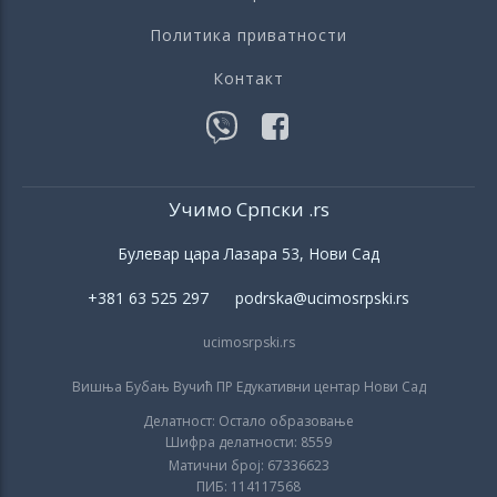
Политика приватности
Контакт
Учимо Српски .rs
Булевар цара Лазара 53, Нови Сад
+381 63 525 297 podrska@ucimosrpski.rs
ucimosrpski.rs
Вишња Бубањ Вучић ПР Едукативни центар Нови Сад
Делатност: Остало образовање
Шифра делатности: 8559
Матични број: 67336623
ПИБ: 114117568