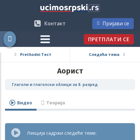
Контакт
Пријави се
ПРЕТПЛАТИ СЕ
Prethodni Тест
Следећа тема
Аорист
Глаголи и глаголски облици за 8. разред
Видео
Теорија
Лекција садржи следеће теме: