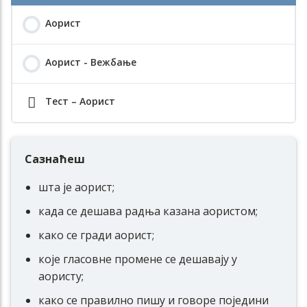
Аорист
Аорист - Вежбање
Тест – Аорист
Сазнаћеш
шта је аорист;
када се дешава радња казана аористом;
како се гради аорист;
које гласовне промене се дешавају у
аористу;
како се правилно пишу и говоре поједини