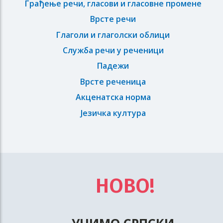
Грађење речи, гласови и гласовне промене
Врсте речи
Глаголи и глаголски облици
Служба речи у реченици
Падежи
Врсте реченица
Акценатска норма
Језичка култура
НОВО!
УЧИМО СРПСКИ
-