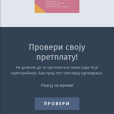
Провери своју
претплату!
Не дозволи да ти претплата истекне када ти је
најпотребнија, баш пред тест или пред одговарање.
Реагуј на време!
ПРОВЕРИ