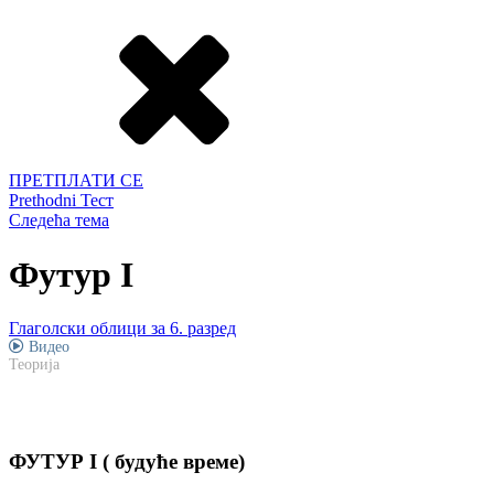
ПРЕТПЛАТИ СЕ
Prethodni Тест
Следећа тема
Футур I
Глаголски облици за 6. разред
Видео
Теорија
ФУТУР I ( будуће време)