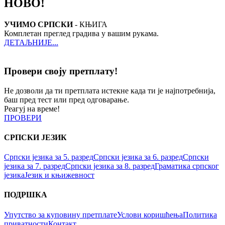
НОВО!
УЧИМО СРПСКИ
- КЊИГА
Комплетан преглед градива у вашим рукама.
ДЕТАЉНИЈЕ...
Провери своју претплату!
Не дозволи да ти претплата истекне када ти је најпотребнија,
баш пред тест или пред одговарање.
Реагуј на време!
ПРОВЕРИ
СРПСКИ ЈЕЗИК
Српски језика за 5. разред
Српски језика за 6. разред
Српски
језика за 7. разред
Српски језика за 8. разред
Граматика српског
језика
Језик и књижевност
ПОДРШКА
Упутство за куповину претплате
Услови коришћења
Политика
приватности
Контакт