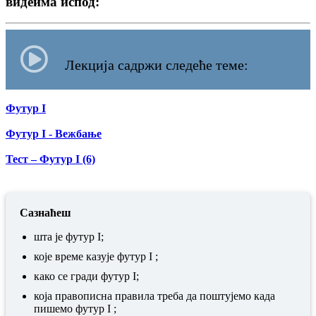
видеима испод:
Лекција садржи следеће теме:
Футур I
Футур I - Вежбање
Тест – Футур I (6)
Сазнаћеш
шта је футур I;
које време казује футур I ;
како се гради футур I;
која правописна правила треба да поштујемо када
пишемо футур I ;