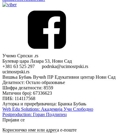
Учимо Српски .rs
Булевар цара Лазара 53, Нови Сад
+381 63 525 297 podrska@ucimosrpski.rs
ucimosrpski.rs
Вишња Бубањ Вучић ПР Едукативни центар Нови Сад
Делатност: Остало образовање
Шифра делатности: 8559
Матични број: 67336623
ПИБ: 114117568
Ауторка и приређивачица: Бранка Бубањ
Web Edu Solutions: Академија Учи Слободно
Postproduction: Горан Подлипец
Пријави се
Корисничко име или адреса е-поште