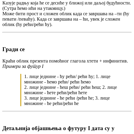
Казује радњу која ће се десиће у ближој или даљој будућности.
(Сутра ћемо ићи на утакмицу.)
Може бити прост и сложен облик када се завршава на –ти (ћу
певати /певаћу). Када се завршава на – ћи, увек је сложен
облик (ћу рећи/рећи ћу).
Гради се
Краћи облик презента помоћног глагола хтети + инфинитив.
Примери за футур I
1. лице једнине - ћу рећи/ рећи ћу; 1. лице
множине - ћемо рећи/ рећи ћемо
2. лице једнине - ћеш рећи/ рећи ћеш; 2. лице
множине - ћете рећи/рећи ћете
3. лице једнине - ће рећи /рећи ће; 3. лице
множине - ће рећи/рећи ће
Детаљнија објашњења о футуру I дата су у