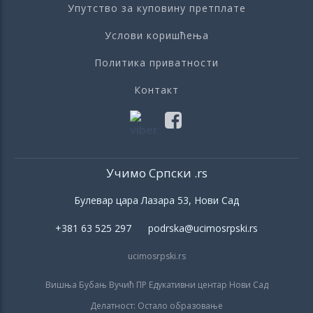
Упутство за куповину претплате
Услови коришћења
Политика приватности
Контакт
Учимо Српски .rs
Булевар цара Лазара 53, Нови Сад
+381 63 525 297 podrska@ucimosrpski.rs
ucimosrpski.rs
Вишња Бубањ Вучић ПР Едукативни центар Нови Сад
Делатност: Остало образовање