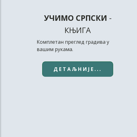
УЧИМО СРПСКИ
-
КЊИГА
Комплетан преглед градива у
вашим рукама.
ДЕТАЉНИЈЕ...