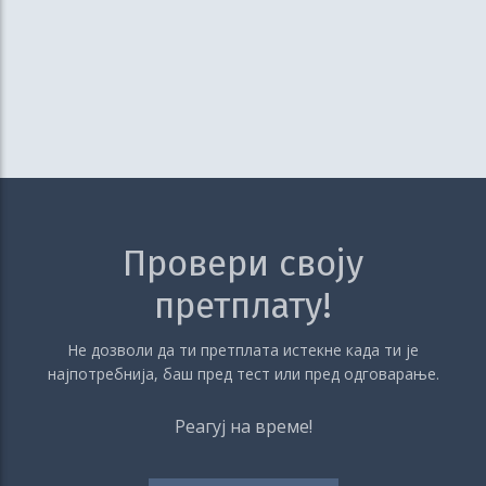
Провери своју
претплату!
Не дозволи да ти претплата истекне када ти је
најпотребнија, баш пред тест или пред одговарање.
Реагуј на време!