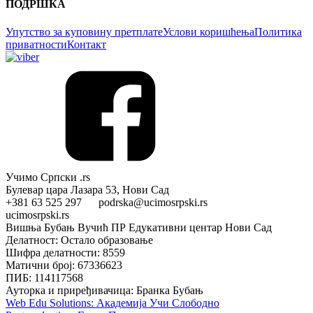
ПОДРШКА
Упутство за куповину претплате
Услови коришћења
Политика
приватности
Контакт
Учимо Српски .rs
Булевар цара Лазара 53, Нови Сад
+381 63 525 297 podrska@ucimosrpski.rs
ucimosrpski.rs
Вишња Бубањ Вучић ПР Едукативни центар Нови Сад
Делатност: Остало образовање
Шифра делатности: 8559
Матични број: 67336623
ПИБ: 114117568
Ауторка и приређивачица: Бранка Бубањ
Web Edu Solutions: Академија Учи Слободно