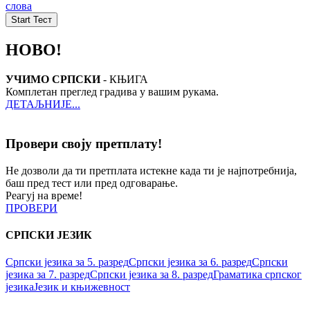
слова
НОВО!
УЧИМО СРПСКИ
- КЊИГА
Комплетан преглед градива у вашим рукама.
ДЕТАЉНИЈЕ...
Провери своју претплату!
Не дозволи да ти претплата истекне када ти је најпотребнија,
баш пред тест или пред одговарање.
Реагуј на време!
ПРОВЕРИ
СРПСКИ ЈЕЗИК
Српски језика за 5. разред
Српски језика за 6. разред
Српски
језика за 7. разред
Српски језика за 8. разред
Граматика српског
језика
Језик и књижевност