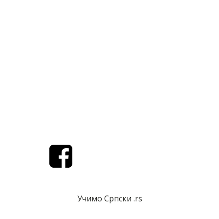
Језик и књижевност
ПОДРШКА
Упутство за куповину претплате
Услови коришћења
Политика приватности
Контакт
Учимо Српски .rs