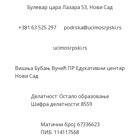
Булевар цара Лазара 53, Нови Сад
+381 63 525 297 podrska@ucimosrpski.rs
ucimosrpski.rs
Вишња Бубањ Вучић ПР Едукативни центар
Нови Сад
Делатност: Остало образовање
Шифра делатности: 8559
Матични број: 67336623
ПИБ: 114117568