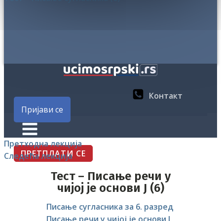
Контакт
Пријави се
Претходна лекција
ПРЕТПЛАТИ СЕ
Следећа лекција
Тест – Писање речи у
чијој је основи Ј (6)
Писање сугласника за 6. разред
Писање речи у чијој је основи Ј