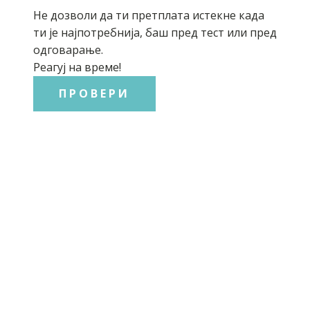
Не дозволи да ти претплата истекне када
ти је најпотребнија, баш пред тест или пред
одговарање.
Реагуј на време!
ПРОВЕРИ
СРПСКИ ЈЕЗИК
Српски језика за 5. разред
Српски језика за 6. разред
Српски језика за 7. разред
Српски језика за 8. разред
Граматика српског језика