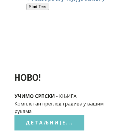
НОВО!
УЧИМО СРПСКИ
- КЊИГА
Комплетан преглед градива у вашим
рукама.
ДЕТАЉНИЈЕ...