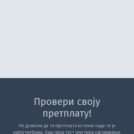
Провери своју
претплату!
Не дозволи да ти претплата истекне када ти је
најпотребнија, баш пред тест или пред одговарање.