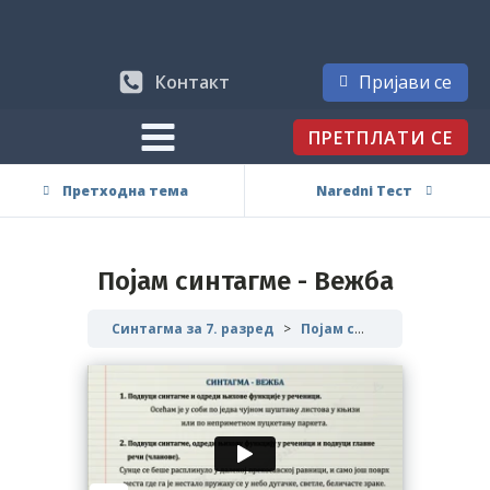
Контакт
Пријави се
ПРЕТПЛАТИ СЕ
Претходна тема
Naredni Тест
Појам синтагме - Вежба
Синтагма за 7. разред
Појам синтагме