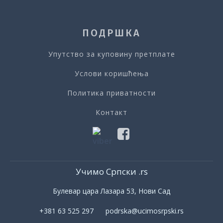
ПОДРШКА
Упутство за куповину претплате
Услови коришћења
Политика приватности
Контакт
Учимо Српски .rs
Булевар цара Лазара 53, Нови Сад
+381 63 525 297 podrska@ucimosrpski.rs