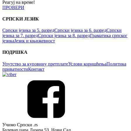
Реагуј на време!
ПРОВЕРИ
СРПСКИ ЈЕЗИК
Српски језика за 5. разред
Српски језика за 6. разред
Српски
језика за 7. разред
Српски језика за 8. разред
Граматика српског
језика
Језик и књижевност
ПОДРШКА
Упутство за куповину претплате
Услови коришћења
Политика
приватности
Контакт
Учимо Српски .rs
Булевар цара Лазара 53, Нови Сад