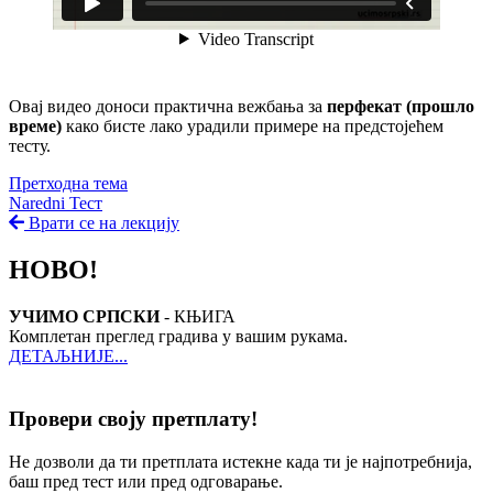
Овај видео доноси практична вежбања за
перфекат (прошло
време)
како бисте лако урадили примере на предстојећем
тесту.
Претходна тема
Naredni Тест
Врати се на лекцију
НОВО!
УЧИМО СРПСКИ
- КЊИГА
Комплетан преглед градива у вашим рукама.
ДЕТАЉНИЈЕ...
Провери своју претплату!
Не дозволи да ти претплата истекне када ти је најпотребнија,
баш пред тест или пред одговарање.