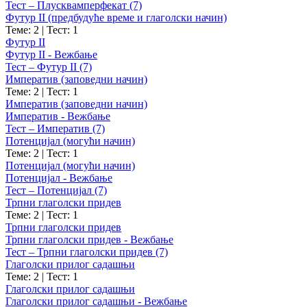
Тест – Плусквамперфекат (7)
Футур II (предбудуће време и глаголски начин)
Теме: 2
|
Тест: 1
Футур II
Футур II - Вежбање
Тест – Футур II (7)
Императив (заповедни начин)
Теме: 2
|
Тест: 1
Императив (заповедни начин)
Императив - Вежбање
Тест – Императив (7)
Потенцијал (могући начин)
Теме: 2
|
Тест: 1
Потенцијал (могући начин)
Потенцијал - Вежбање
Тест – Потенцијал (7)
Трпни глаголски придев
Теме: 2
|
Тест: 1
Трпни глаголски придев
Трпни глаголски придев - Вежбање
Тест – Трпни глаголски придев (7)
Глаголски прилог садашњи
Теме: 2
|
Тест: 1
Глаголски прилог садашњи
Глаголски прилог садашњи - Вежбање