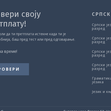
вери своју
СРПСК
тплату!
Српски је
разред
ли да ти претплата истекне када ти је
Српски је
ебнија, баш пред тест или пред одговарање.
разред
на време!
Српски је
разред
Српски је
разред
РОВЕРИ
Граматик
језика
Језик и 