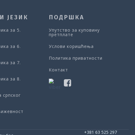
И ЈЕЗИК
ПОДРШКА
зика за 5.
Упутство за куповину
претплате
зика за 6.
Услови коришћења
Политика приватности
зика за 7.
Контакт
зика за 8.
а српског
књижевност
+381 63 525 297