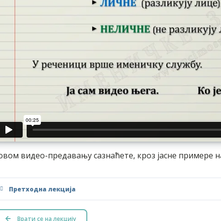
овом видео-предавању сазнаћете, кроз јасне примере на
Претходна лекција
Врати се на лекцију