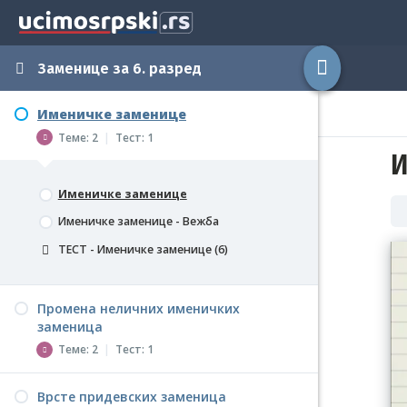
Заменице за 6. разред
Именичке заменице
Теме: 2
|
Тест: 1
И
Именичке заменице
Именичке заменице - Вежба
ТЕСТ - Именичке заменице (6)
Промена неличних именичких
заменица
Теме: 2
|
Тест: 1
Врсте придевских заменица
Промена неличних именичких заменица