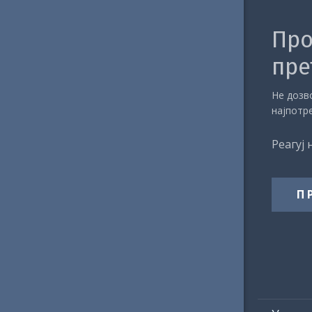
Про
пре
Не дозво
најпотр
Реагуј 
П