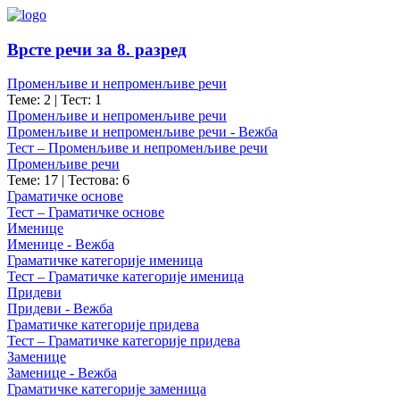
Врсте речи за 8. разред
Променљиве и непроменљиве речи
Теме: 2
|
Тест: 1
Променљиве и непроменљиве речи
Променљиве и непроменљиве речи - Вежба
Тест – Променљиве и непроменљиве речи
Променљиве речи
Теме: 17
|
Тестова: 6
Граматичке основе
Тест – Граматичке основе
Именице
Именице - Вежба
Граматичке категорије именица
Тест – Граматичке категорије именица
Придеви
Придеви - Вежба
Граматичке категорије придева
Тест – Граматичке категорије придева
Заменице
Заменице - Вежба
Граматичке категорије заменица