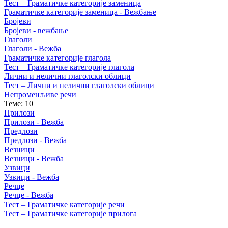
Тест – Граматичке категорије заменица
Граматичке категорије заменица - Вежбање
Бројеви
Бројеви - вежбање
Глаголи
Глаголи - Вежба
Граматичке категорије глагола
Тест – Граматичке категорије глагола
Лични и нелични глаголски облици
Тест – Лични и нелични глаголски облици
Непроменљиве речи
Теме: 10
Прилози
Прилози - Вежба
Предлози
Предлози - Вежба
Везници
Везници - Вежба
Узвици
Узвици - Вежба
Речце
Речце - Вежба
Тест – Граматичке категорије речи
Тест – Граматичке категорије прилога