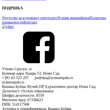
ПОДРШКА
Упутство за куповину претплате
Услови коришћења
Политика
приватности
Контакт
Учимо Српски .rs
Булевар цара Лазара 53, Нови Сад
+381 63 525 297 podrska@ucimosrpski.rs
ucimosrpski.rs
Вишња Бубањ Вучић ПР Едукативни центар Нови Сад
Делатност: Остало образовање
Шифра делатности: 8559
Матични број: 67336623
ПИБ: 114117568
Ауторка и приређивачица: Бранка Бубањ