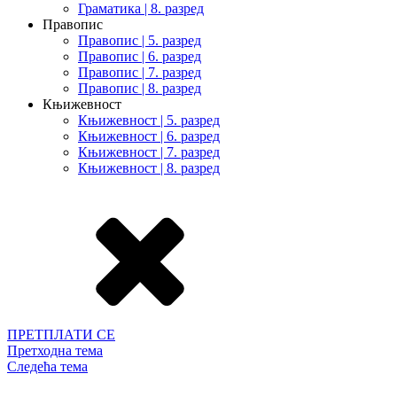
Граматика | 8. разред
Правопис
Правопис | 5. разред
Правопис | 6. разред
Правопис | 7. разред
Правопис | 8. разред
Књижевност
Књижевност | 5. разред
Књижевност | 6. разред
Књижевност | 7. разред
Књижевност | 8. разред
ПРЕТПЛАТИ СЕ
Претходна тема
Следећа тема