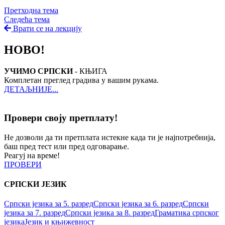
Претходна тема
Следећа тема
Врати се на лекцију
НОВО!
УЧИМО СРПСКИ
- КЊИГА
Комплетан преглед градива у вашим рукама.
ДЕТАЉНИЈЕ...
Провери своју претплату!
Не дозволи да ти претплата истекне када ти је најпотребнија,
баш пред тест или пред одговарање.
Реагуј на време!
ПРОВЕРИ
СРПСКИ ЈЕЗИК
Српски језика за 5. разред
Српски језика за 6. разред
Српски
језика за 7. разред
Српски језика за 8. разред
Граматика српског
језика
Језик и књижевност