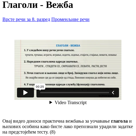
Глаголи - Вежба
Врсте речи за 8. разред
Променљиве речи
Овај видео доноси практична вежбања за уочавање
глагола
и
њихових особина како бисте лако препознали урадили задатке
на предстојећем тесту. (8)