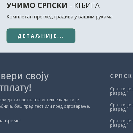
УЧИМО СРПСКИ
- КЊИГА
Комплетан преглед градива у вашим рукама.
ДЕТАЉНИЈЕ...
вери своју
СРПСК
тплату!
Српски је
разред
ли да ти претплата истекне када ти је
Српски је
ебнија, баш пред тест или пред одговарање.
разред
на време!
Српски је
разред