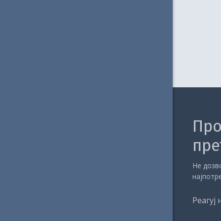
Про
пре
Не дозво
најпотр
Реагуј 