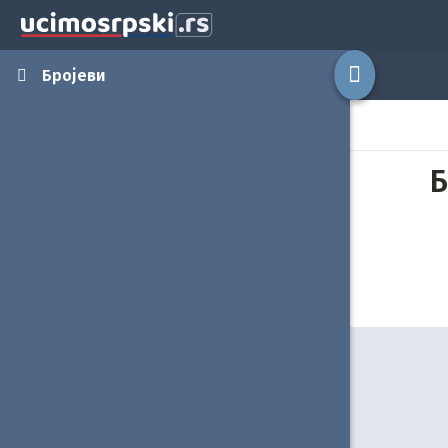
Бројеви
Б