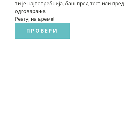
ти је најпотребнија, баш пред тест или пред
одговарање.
Реагуј на време!
ПРОВЕРИ
СРПСКИ ЈЕЗИК
Српски језика за 5. разред
Српски језика за 6. разред
Српски језика за 7. разред
Српски језика за 8. разред
Граматика српског језика
Језик и књижевност