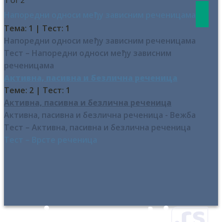
1 of 2
Напоредни односи међу зависним реченицама
Тема: 1
|
Тест: 1
Напоредни односи међу зависним реченицама
Тест – Напоредни односи међу зависним
реченицама
Активна, пасивна и безлична реченица
Теме: 2
|
Тест: 1
Активна, пасивна и безлична реченица
Активна, пасивна и безлична реченица - Вежба
Тест – Активна, пасивна и безлична реченица
Тест – Врсте реченица