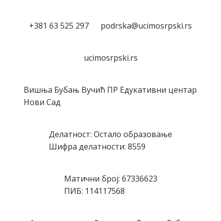
+381 63 525 297 podrska@ucimosrpski.rs
ucimosrpski.rs
Вишња Бубањ Вучић ПР Едукативни центар
Нови Сад
Делатност: Остало образовање
Шифра делатности: 8559
Матични број: 67336623
ПИБ: 114117568