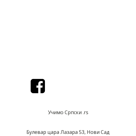
ПОДРШКА
Упутство за куповину претплате
Услови коришћења
Политика приватности
Контакт
Учимо Српски .rs
Булевар цара Лазара 53, Нови Сад