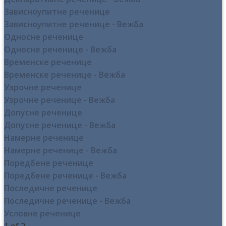
Зависноупитне реченице
Зависноупитне реченице - Вежба
Односне реченице
Односне реченице - Вежба
Временске реченице
Временске реченице - Вежба
Узрочне реченице
Узрочне реченице - Вежба
Допусне реченице
Допусне реченице - Вежба
Намерне реченице
Намерне реченице - Вежба
Поредбене реченице
Поредбене реченице - Вежба
Последичне реченице
Последичне реченице - Вежба
Условне реченице