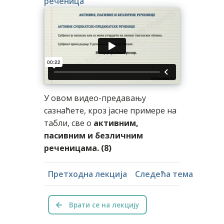
реченица
У овом видео-предавању
сазнаћете, кроз јасне примере на
табли, све о
активним,
пасивним и безличним
реченицама. (8)
Претходна лекција
Следећа тема
Врати се на лекцију