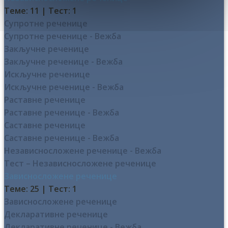
Теме: 11
|
Тест: 1
Супротне реченице
Супротне реченице - Вежба
Закључне реченице
Закључне реченице - Вежба
Искључне реченице
Искључне реченице - Вежба
Раставне реченице
Раставне реченице - Вежба
Саставне реченице
Саставне реченице - Вежба
Независносложене реченице - Вежба
Тест – Независносложене реченице
Зависносложене реченице
Теме: 25
|
Тест: 1
Зависносложене реченице
Декларативне реченице
Декларативне реченице - Вежба