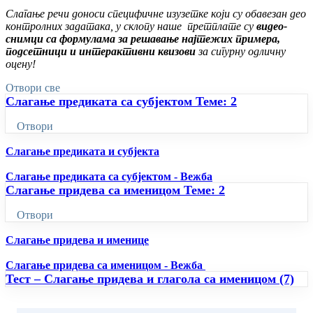
Слагање речи доноси специфичне изузетке који су обавезан део
контролних задатака, у склопу наше претплате су
видео-
снимци са формулама за решавање најтежих примера,
подсетници и интерактивни квизови
за сигурну одличну
оцену!
Отвори све
Слагање предиката са субјектом
Теме: 2
Отвори
Слагање предиката и субјекта
Слагање предиката са субјектом - Вежба
Слагање придева са именицом
Теме: 2
Отвори
Слагање придева и именице
Слагање придева са именицом - Вежба
Тест – Слагање придева и глагола са именицом (7)