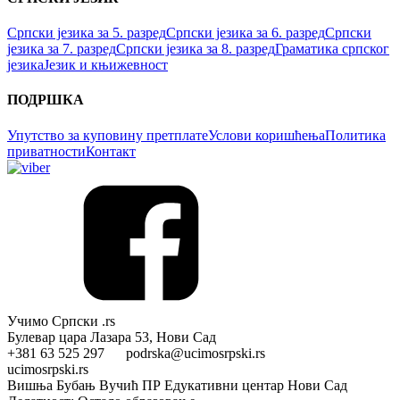
Српски језика за 5. разред
Српски језика за 6. разред
Српски
језика за 7. разред
Српски језика за 8. разред
Граматика српског
језика
Језик и књижевност
ПОДРШКА
Упутство за куповину претплате
Услови коришћења
Политика
приватности
Контакт
Учимо Српски .rs
Булевар цара Лазара 53, Нови Сад
+381 63 525 297 podrska@ucimosrpski.rs
ucimosrpski.rs
Вишња Бубањ Вучић ПР Едукативни центар Нови Сад