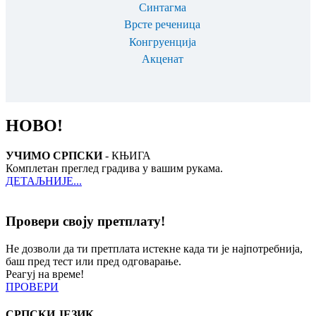
Синтагма
Врсте реченица
Конгруенција
Акценат
НОВО!
УЧИМО СРПСКИ
- КЊИГА
Комплетан преглед градива у вашим рукама.
ДЕТАЉНИЈЕ...
Провери своју претплату!
Не дозволи да ти претплата истекне када ти је најпотребнија,
баш пред тест или пред одговарање.
Реагуј на време!
ПРОВЕРИ
СРПСКИ ЈЕЗИК