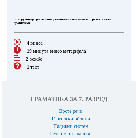
Конгруенција је слагање реченичних чланова по граматичким
правилима
4
видеа
19
минута видео материјала
2
вежбе
1
тест
ГРАМАТИКА ЗА 7. РАЗРЕД
Врсте речи
Глаголски облици
Падежни систем
Реченични чланови