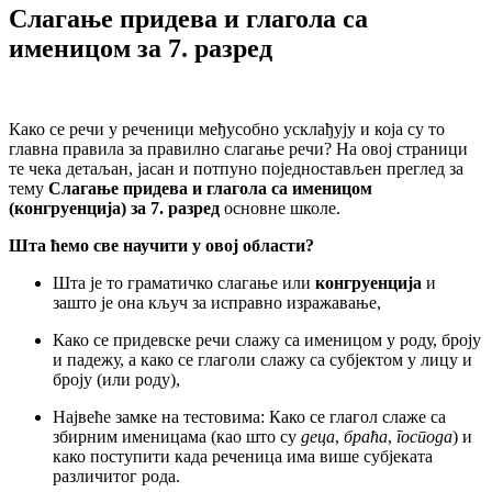
Слагање придева и глагола са
именицом за 7. разред
Како се речи у реченици међусобно усклађују и која су то
главна правила за правилно слагање речи? На овој страници
те чека детаљан, јасан и потпуно поједностављен преглед за
тему
Слагање придева и глагола са именицом
(конгруенција) за 7. разред
основне школе.
Шта ћемо све научити у овој области?
Шта је то граматичко слагање или
конгруенција
и
зашто је она кључ за исправно изражавање,
Како се придевске речи слажу са именицом у роду, броју
и падежу, а како се глаголи слажу са субјектом у лицу и
броју (или роду),
Највеће замке на тестовима: Како се глагол слаже са
збирним именицама (као што су
деца
,
браћа
,
господа
) и
како поступити када реченица има више субјеката
различитог рода.