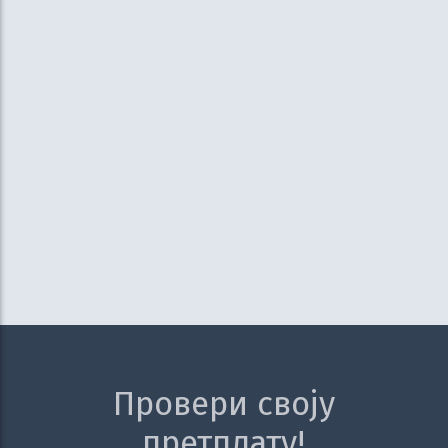
Провери своју
претплату!