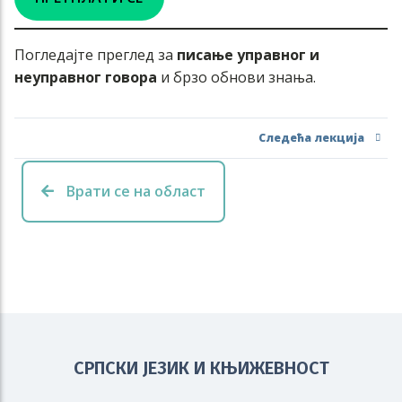
Погледајте преглед за
писање управног и
неуправног говора
и брзо обнови знања.
Следећа лекција
Врати се на област
СРПСКИ ЈЕЗИК И КЊИЖЕВНОСТ