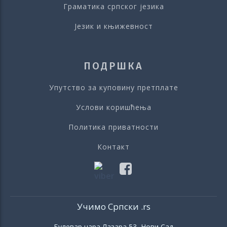
Граматика српског језика
Језик и књижевност
ПОДРШКА
Упутство за куповину претплате
Услови коришћења
Политика приватности
Контакт
Учимо Српски .rs
Булевар цара Лазара 53, Нови Сад