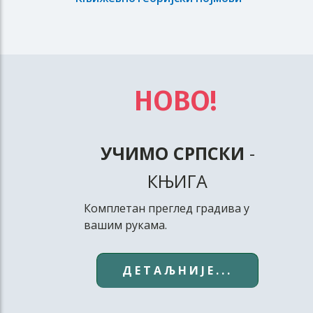
НОВО!
УЧИМО СРПСКИ
-
КЊИГА
Комплетан преглед градива у
вашим рукама.
ДЕТАЉНИЈЕ...