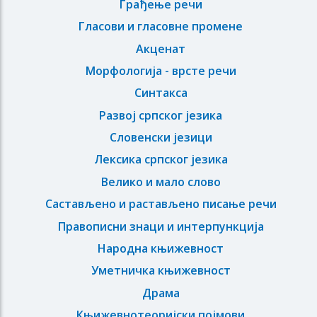
Грађење речи
Гласови и гласовне промене
Акценат
Морфологија - врсте речи
Синтакса
Развој српског језика
Словенски језици
Лексика српског језика
Велико и мало слово
Састављено и растављено писање речи
Правописни знаци и интерпункција
Народна књижевност
Уметничка књижевност
Драма
Књижевнотеоријски појмови