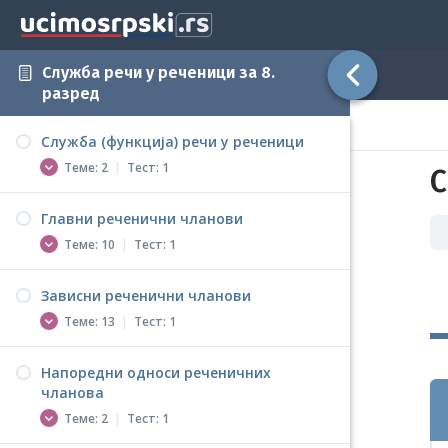
Служба речи у реченици за 8.
разред
Служба (функција) речи у реченици
Теме: 2
|
Тест: 1
С
Главни реченични чланови
Служба (функција) речи у реченици
Теме: 10
|
Тест: 1
Служба (функција) речи у реченици -
Вежба
Зависни реченични чланови
Предикат
Тест – Служба (функција) речи у
Теме: 13
|
Тест: 1
реченици
Предикат - Вежбање
Врсте предиката
Напоредни односи реченичних
Зависни реченични чланови
чланова
Врсте предиката - Вежбање
Атрибут
Теме: 2
|
Тест: 1
Субјекат
Атрибут - Вежба