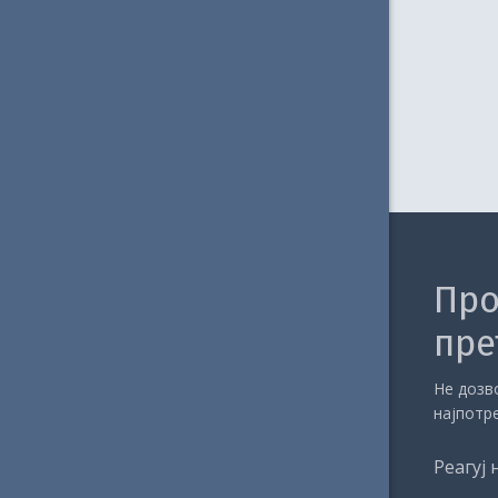
Про
пре
Не дозво
најпотр
Реагуј 