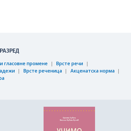
 РАЗРЕД
 и гласовне промене
Врсте речи
адежи
Врсте реченица
Акценатска норма
ра