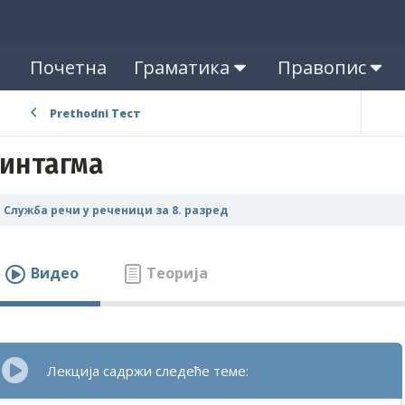
Почетна
Граматика
Правопис
Prethodni Тест
интагма
Служба речи у реченици за 8. разред
Видео
Теорија
Лекција садржи следеће теме: