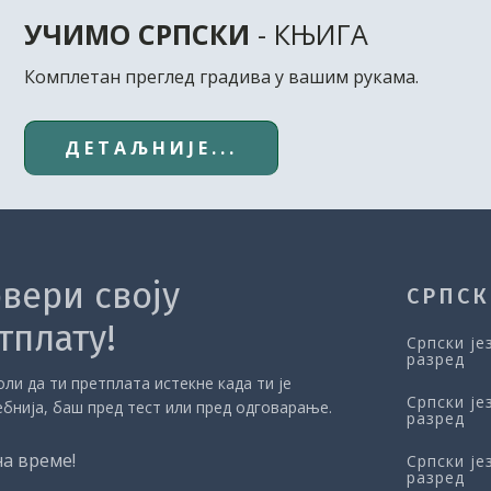
УЧИМО СРПСКИ
- КЊИГА
Комплетан преглед градива у вашим рукама.
ДЕТАЉНИЈЕ...
вери своју
СРПСК
тплату!
Српски је
разред
ли да ти претплата истекне када ти је
Српски је
ебнија, баш пред тест или пред одговарање.
разред
на време!
Српски је
разред