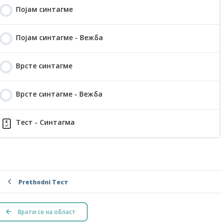
Појам синтагме
Појам синтагме - Вежба
Врсте синтагме
Врсте синтагме - Вежба
Тест - Синтагма
Prethodni Тест
Врати се на област