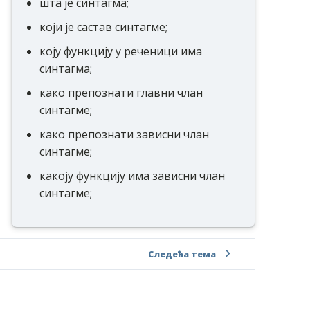
шта је синтагма;
који је састав синтагме;
коју функцију у реченици има
синтагма;
како препознати главни члан
синтагме;
како препознати зависни члан
синтагме;
какоју функцију има зависни члан
синтагме;
Следећа тема