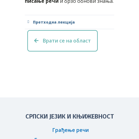
писање речи
и брзо обнови знања.
Претходна лекција
Врати се на област
СРПСКИ ЈЕЗИК И КЊИЖЕВНОСТ
Грађење речи