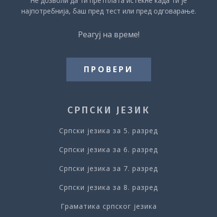
Не дозволи да ти претплата истекне када ти је
најпотребнија, баш пред тест или пред одговарање.
Реагуј на време!
ПРОВЕРИ
СРПСКИ ЈЕЗИК
Српски језика за 5. разред
Српски језика за 6. разред
Српски језика за 7. разред
Српски језика за 8. разред
Граматика српског језика