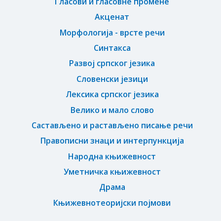
Гласови и гласовне промене
Акценат
Морфологија - врсте речи
Синтакса
Развој српског језика
Словенски језици
Лексика српског језика
Велико и мало слово
Састављено и растављено писање речи
Правописни знаци и интерпункција
Народна књижевност
Уметничка књижевност
Драма
Књижевнотеоријски појмови