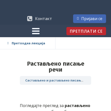
Контакт
Пријави се
ПРЕТПЛАТИ СЕ
Претходна лекција
Растављено писање
речи
Састављено и растављено писање речи
Погледајте преглед за
растављено