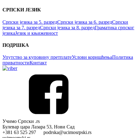
СРПСКИ ЈЕЗИК
Српски језика за 5. разред
Српски језика за 6. разред
Српски
језика за 7. разред
Српски језика за 8. разред
Граматика српског
језика
Језик и књижевност
ПОДРШКА
Упутство за куповину претплате
Услови коришћења
Политика
приватности
Контакт
Учимо Српски .rs
Булевар цара Лазара 53, Нови Сад
+381 63 525 297 podrska@ucimosrpski.rs
ucimosrpski.rs