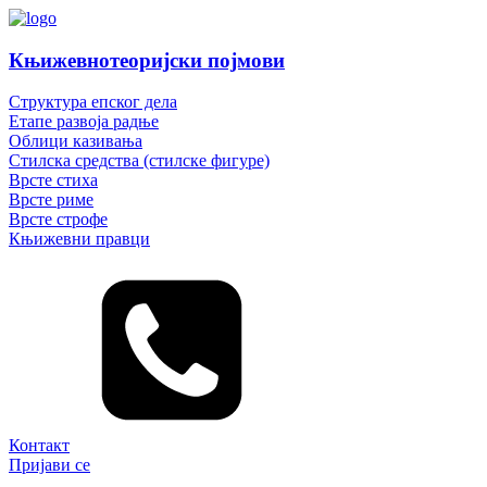
Књижевнотеоријски појмови
Структура епског дела
Етапе развоја радње
Облици казивања
Стилска средства (стилске фигуре)
Врсте стиха
Врсте риме
Врсте строфе
Књижевни правци
Контакт
Пријави се