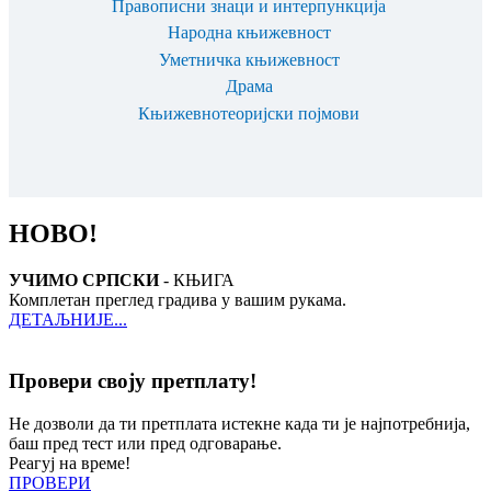
Правописни знаци и интерпункција
Народна књижевност
Уметничка књижевност
Драма
Књижевнотеоријски појмови
НОВО!
УЧИМО СРПСКИ
- КЊИГА
Комплетан преглед градива у вашим рукама.
ДЕТАЉНИЈЕ...
Провери своју претплату!
Не дозволи да ти претплата истекне када ти је најпотребнија,
баш пред тест или пред одговарање.
Реагуј на време!
ПРОВЕРИ