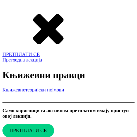
ПРЕТПЛАТИ СЕ
Претходна лекција
Књижевни правци
Књижевнотеоријски појмови
Само корисници са активном претплатом имају приступ
овој лекцији.
ПРЕТПЛАТИ СЕ