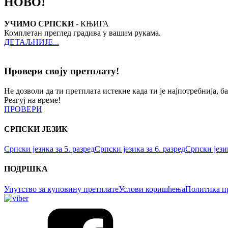
НОВО!
УЧИМО СРПСКИ
- КЊИГА
Комплетан преглед градива у вашим рукама.
ДЕТАЉНИЈЕ...
Провери своју претплату!
Не дозволи да ти претплата истекне када ти је најпотребнија, б
Реагуј на време!
ПРОВЕРИ
СРПСКИ ЈЕЗИК
Српски језика за 5. разред
Српски језика за 6. разред
Српски језик
ПОДРШКА
Упутство за куповину претплате
Услови коришћења
Политика п