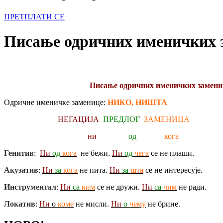
ПРЕТПЛАТИ СЕ
Писање одричних именичких 
Писање одричних именичких замени
Одричне именичке заменице:
НИКО, НИШТА
НЕГАЦИЈА
ПРЕДЛОГ
ЗАМЕНИЦА
ни
од
кога
Генитив
:
Ни
од
кога
не бежи.
Ни
од
чега
се не плаши.
Акузатив
:
Ни
за
кога
не пита.
Ни
за
шта
се не интересује.
Инструментал
:
Ни
са
ким
се не дружи.
Ни
са
чим
не ради.
Локатив
:
Ни
о
коме
не мисли.
Ни
о
чему
не брине.