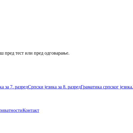
аш пред тест или пред одговарање.
а за 7. разред
Српски језика за 8. разред
Граматика српског језика
риватности
Контакт