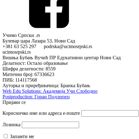
Учимо Српски .rs
Булевар цара Лазара 53, Нови Сад
+381 63 525 297 podrska@ucimosrpski.rs
ucimosrpski.rs
Вишња Бубањ Вучић ПР Едукативни центар Нови Сад
Делатност: Остало образовање
Шифра делатности: 8559
Матични број: 67336623
ПИБ: 114117568
Ауторка и приређивачица: Бранка Бубањ
Web Edu Solutions: Академија Учи Слободно
Postproduction: Горан Подлипец
Пријави се
Корисничко име или адреса е-поште
Лозинка
Запамти ме