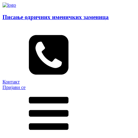
Писање одричних именичких заменица
Контакт
Пријави се