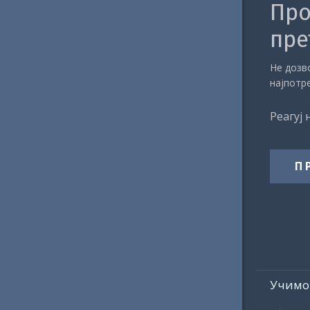
Про
пре
Не дозво
најпотр
Реагуј 
П
Учимо 