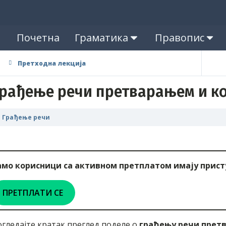
Почетна
Граматика
Правопис
Претходна лекција
рађење речи претварањем и к
Грађење речи
амо корисници са активном претплатом имају присту
ПРЕТПЛАТИ СЕ
гледајте кратак преглед поделе о
грађењу речи прет