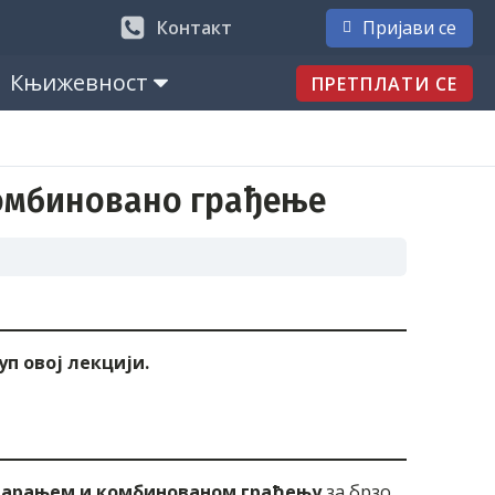
Контакт
Пријави се
Књижевност
ПРЕТПЛАТИ СЕ
омбиновано грађење
п овој лекцији.
варањем и комбинованом грађењу
за брзо