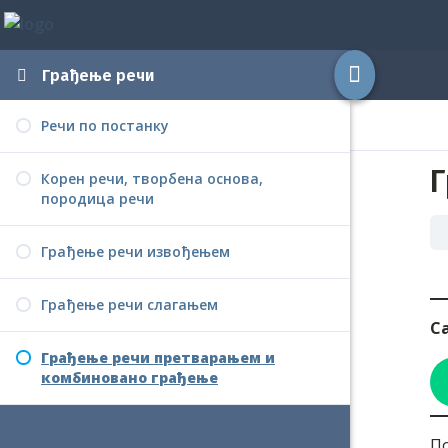
Грађење речи
Речи по постанку
Г
Корен речи, творбена основа,
породица речи
Грађење речи извођењем
Грађење речи слагањем
С
Грађење речи претварањем и
комбиновано грађење
По