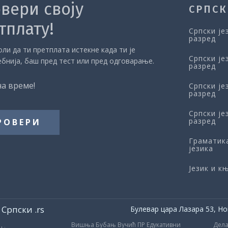
вери своју
СРПСК
тплату!
Српски је
разред
ли да ти претплата истекне када ти је
Српски је
ебнија, баш пред тест или пред одговарање.
разред
на време!
Српски је
разред
Српски је
разред
РОВЕРИ
Граматик
језика
Језик и 
Српски .rs
Булевар цара Лазара 53, Но
Вишња Бубањ Вучић ПР Едукативни
Дела