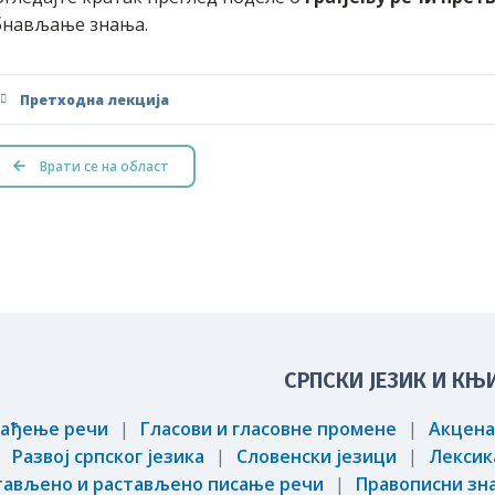
бнављање знања.
Претходна лекција
Врати се на област
СРПСКИ ЈЕЗИК И К
рађење речи
Гласови и гласовне промене
Акцен
Развој српског језика
Словенски језици
Лексик
тављено и растављено писање речи
Правописни зн