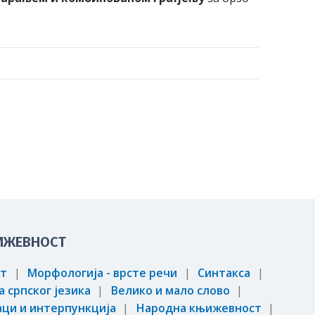
ЊИЖЕВНОСТ
ат
Морфологија - врсте речи
Синтакса
а српског језика
Велико и мало слово
аци и интерпункција
Народна књижевност