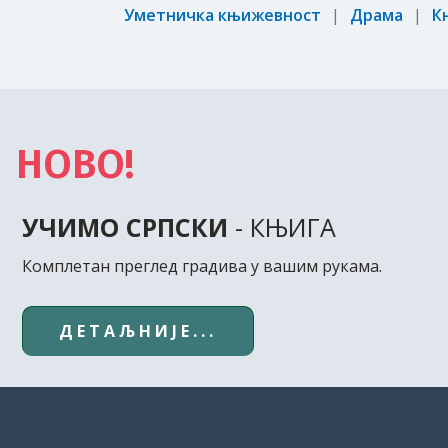
Уметничка књижевност
Драма
К
НОВО!
УЧИМО СРПСКИ
- КЊИГА
Комплетан преглед градива у вашим рукама.
ДЕТАЉНИЈЕ...