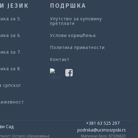
И ЈЕЗИК
ПОДРШКА
зика за 5.
Упутство за куповину
претплате
зика за 6.
Услови коришћења
Политика приватности
зика за 7.
Контакт
зика за 8.
а српског
књижевност
+381 63 525 297
ви Сад
podrska@ucimosrpski.rs
тност: Остало образовање
Матични број: 67336623