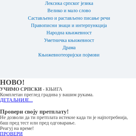
Лексика српског језика
Велико и мало слово
Састављено и растављено писање речи
Правописни знаци и интерпункција
Народна књижевност
Уметничка књижевност
Драма
Књижевнотеоријски појмови
НОВО!
УЧИМО СРПСКИ
- КЊИГА
Комплетан преглед градива у вашим рукама.
ДЕТАЉНИЈЕ...
Провери своју претплату!
Не дозволи да ти претплата истекне када ти је најпотребнија,
баш пред тест или пред одговарање.
Реагуј на време!
ПРОВЕРИ