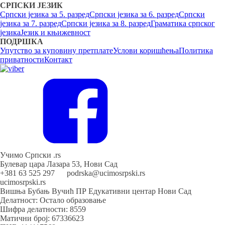
СРПСКИ ЈЕЗИК
Српски језика за 5. разред
Српски језика за 6. разред
Српски
језика за 7. разред
Српски језика за 8. разред
Граматика српског
језика
Језик и књижевност
ПОДРШКА
Упутство за куповину претплате
Услови коришћења
Политика
приватности
Контакт
Учимо Српски .rs
Булевар цара Лазара 53, Нови Сад
+381 63 525 297 podrska@ucimosrpski.rs
ucimosrpski.rs
Вишња Бубањ Вучић ПР Едукативни центар Нови Сад
Делатност: Остало образовање
Шифра делатности: 8559
Матични број: 67336623